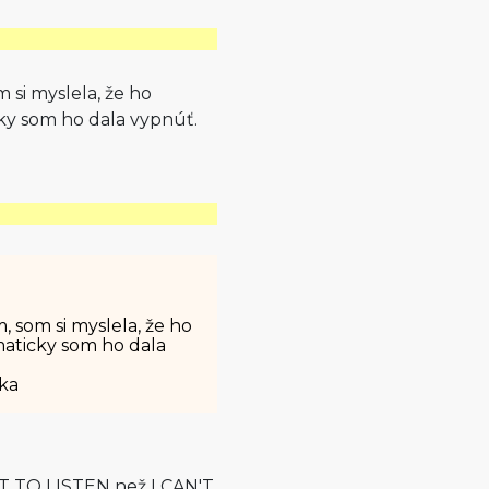
 si myslela, že ho
ky som ho dala vypnúť.
, som si myslela, že ho
maticky som ho dala
ka
NT TO LISTEN než I CAN'T