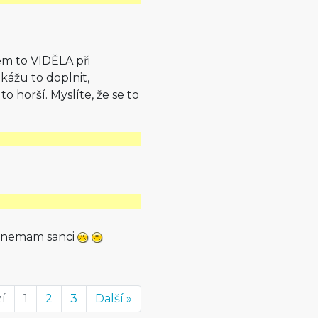
em to VIDĚLA při
kážu to doplnit,
o horší. Myslíte, že se to
ejne nemam sanci
í
1
2
3
Další »