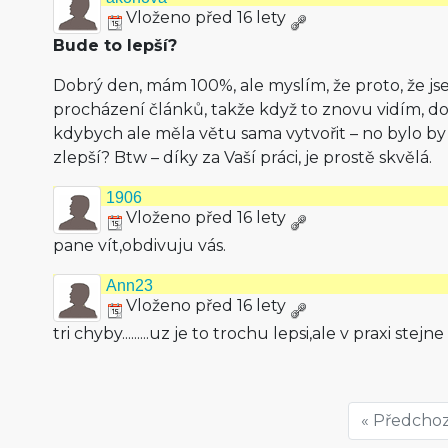
Vloženo před 16 lety
Bude to lepší?
Dobrý den, mám 100%, ale myslím, že proto, že js
procházení článků, takže když to znovu vidím, do
kdybych ale měla větu sama vytvořit – no bylo by t
zlepší? Btw – díky za Vaší práci, je prostě skvělá.
1906
Vloženo před 16 lety
pane vít,obdivuju vás.
Ann23
Vloženo před 16 lety
tri chyby.........uz je to trochu lepsi,ale v praxi st
« Předchoz