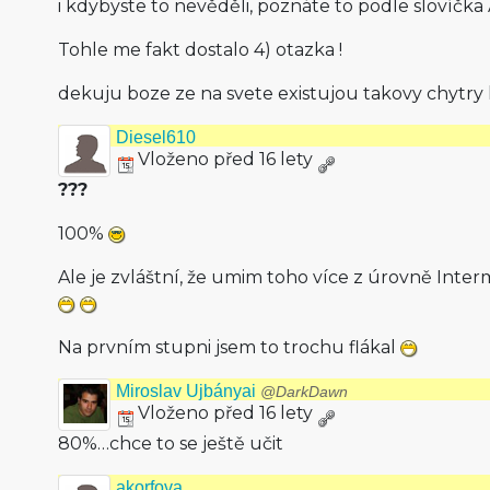
i kdybyste to nevěděli, poznáte to podle slovíčk
Tohle me fakt dostalo 4) otazka !
dekuju boze ze na svete existujou takovy chytry li
Diesel610
Vloženo před 16 lety
???
100%
Ale je zvláštní, že umim toho více z úrovně Inte
Na prvním stupni jsem to trochu flákal
Miroslav Ujbányai
@DarkDawn
Vloženo před 16 lety
80%…chce to se ještě učit
akorfova