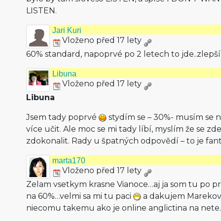
LISTEN.
Jari Kuri
Vloženo před 17 lety
60% standard, napoprvé po 2 letech to jde..zlepší
Libuna
Vloženo před 17 lety
Libuna
Jsem tady poprvé
stydím se – 30%- musím se n
více učit. Ale moc se mi tady líbí, myslím že se 
zdokonalit. Rady u špatných odpovědí – to je fant
marta170
Vloženo před 17 lety
Zelam vsetkym krasne Vianoce…aj ja som tu po prv
na 60%…velmi sa mi tu paci
a dakujem Marekovi 
niecomu takemu ako je online anglictina na net