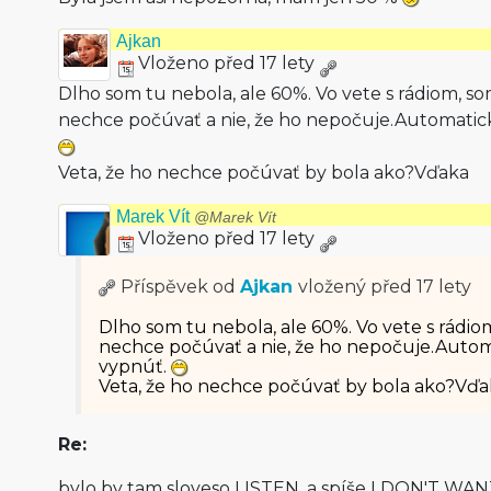
Ajkan
Vloženo před 17 lety
Dlho som tu nebola, ale 60%. Vo vete s rádiom, som
nechce počúvať a nie, že ho nepočuje.Auto­matic
Veta, že ho nechce počúvať by bola ako?Vďaka
Marek Vít
@Marek Vít
Vloženo před 17 lety
Příspěvek od
Ajkan
vložený
před 17 lety
Dlho som tu nebola, ale 60%. Vo vete s rádiom
nechce počúvať a nie, že ho nepočuje.Auto­
vypnúť.
Veta, že ho nechce počúvať by bola ako?Vďa
Re:
bylo by tam sloveso LISTEN, a spíše I DON'T WA