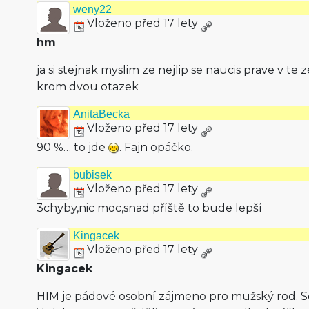
weny22
Vloženo před 17 lety
hm
ja si stejnak myslim ze nejlip se naucis prave v te 
krom dvou otazek
AnitaBecka
Vloženo před 17 lety
90 %… to jde
. Fajn opáčko.
bubisek
Vloženo před 17 lety
3chyby,nic moc,snad příště to bude lepší
Kingacek
Vloženo před 17 lety
Kingacek
HIM je pádové osobní zájmeno pro mužský rod. Sca