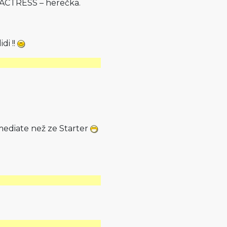
a ACTRESS – herečka.
di !!
rmediate než ze Starter