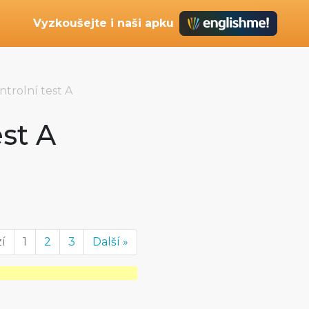
Vyzkoušejte i naši apku
ntrolní test A
est A
í
1
2
3
Další »