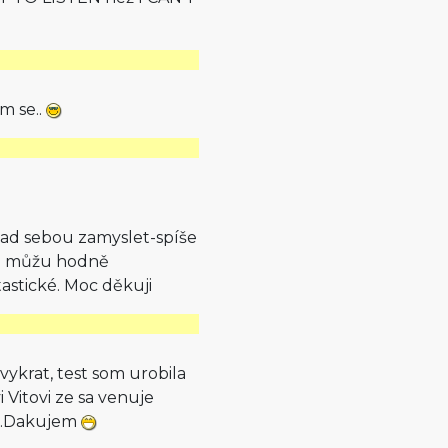
m se..
ad sebou zamyslet-spíše
zde můžu hodně
astické. Moc děkuji
ykrat, test som urobila
Vitovi ze sa venuje
e..Dakujem