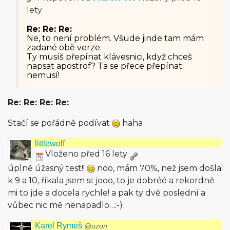
lety
Re: Re: Re:
Ne, to není problém. Všude jinde tam mám
zadané obě verze.
Ty musíš přepínat klávesnici, když chceš
napsat apostrof? Ta se přece přepínat
nemusí!
Re: Re: Re: Re:
Stačí se pořádně podívat
haha
littlewolf
Vloženo před 16 lety
úplně úžasný test!!
noo, mám 70%, než jsem došla
k 9 a 10, říkala jsem si: jooo, to je dobréé a rekordně
mi to jde a docela rychle! a pak ty dvě poslední a
vůbec nic mě nenapadlo…:-)
Karel Rymeš
@ozon