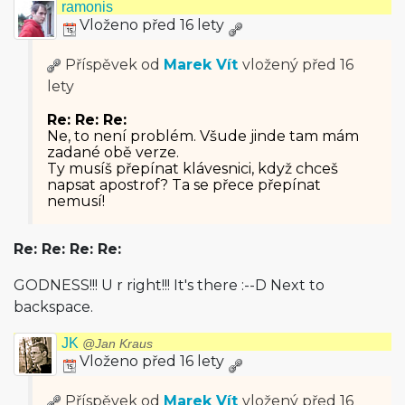
ramonis
Vloženo před 16 lety
Příspěvek od
Marek Vít
vložený
před 16
lety
Re: Re: Re:
Ne, to není problém. Všude jinde tam mám
zadané obě verze.
Ty musíš přepínat klávesnici, když chceš
napsat apostrof? Ta se přece přepínat
nemusí!
Re: Re: Re: Re:
GODNESS!!! U r right!!! It's there :--D Next to
backspace.
JK
@Jan Kraus
Vloženo před 16 lety
Příspěvek od
Marek Vít
vložený
před 16