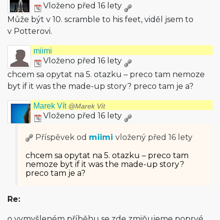
Vloženo před 16 lety
Může být v 10. scramble to his feet, viděl jsem to
v Potterovi.
miimi
Vloženo před 16 lety
chcem sa opytat na 5. otazku – preco tam nemoze
byt if it was the made-up story? preco tam je a?
Marek Vít
@Marek Vít
Vloženo před 16 lety
Příspěvek od
miimi
vložený
před 16 lety
chcem sa opytat na 5. otazku – preco tam
nemoze byt if it was the made-up story?
preco tam je a?
Re:
o vymyšleném příběhu se zde zmiňujeme poprvé.