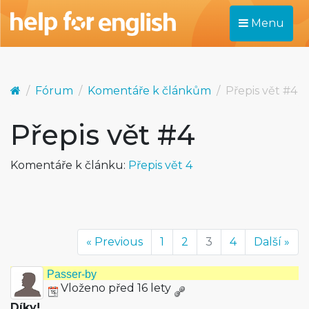
Menu
Fórum
Komentáře k článkům
Přepis vět #4
Přepis vět #4
Komentáře k článku:
Přepis vět 4
« Previous
1
2
3
4
Další »
Passer-by
Vloženo před 16 lety
Díky!