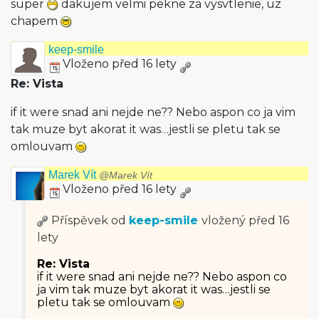
super
dakujem velmi pekne za vysvtlenie, uz
chapem
keep-smile
Vloženo před 16 lety
Re: Vista
if it were snad ani nejde ne?? Nebo aspon co ja vim
tak muze byt akorat it was…jestli se pletu tak se
omlouvam
Marek Vít
@Marek Vít
Vloženo před 16 lety
Příspěvek od
keep-smile
vložený
před 16
lety
Re: Vista
if it were snad ani nejde ne?? Nebo aspon co
ja vim tak muze byt akorat it was…jestli se
pletu tak se omlouvam