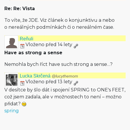
Re: Re: Vista
To víte, že JDE. Viz článek o konjunktivu a nebo
o nereálných podmínkách či o nereálném čase.
Reňuli
Vloženo před 14 lety
Have as strong a sense
Nemohla bych říct have such strong a sense…?
Lucka Skrčená
@lucythemom
Vloženo před 13 lety
V desítce by šlo dát i spojení SPRING to ONE's FEET,
což jsem zadala, ale v možnostech to není – možno
přidat?
spring