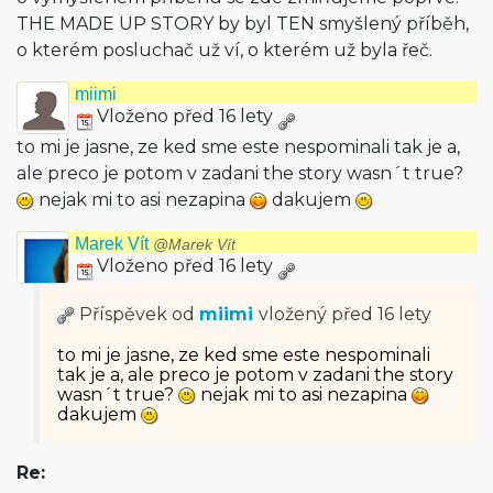
THE MADE UP STORY by byl TEN smyšlený příběh,
o kterém posluchač už ví, o kterém už byla řeč.
miimi
Vloženo před 16 lety
to mi je jasne, ze ked sme este nespominali tak je a,
ale preco je potom v zadani the story wasn´t true?
nejak mi to asi nezapina
dakujem
Marek Vít
@Marek Vít
Vloženo před 16 lety
Příspěvek od
miimi
vložený
před 16 lety
to mi je jasne, ze ked sme este nespominali
tak je a, ale preco je potom v zadani the story
wasn´t true?
nejak mi to asi nezapina
dakujem
Re: