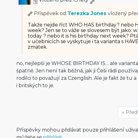
Příspěvek od
Terezka Jones
vložený
před
Takže nejde říct WHO HAS birthday? nebo H
week? Jen se to váže se slovesem být jako: wh
today ? nebo it is his birthday next week? Pt
v učebnicích se vyskytuje i ta varianta s HA
zmatek.
no, nejlepší je WHOSE BIRTHDAY IS… ale variant
špatně. Jen není tak běžná, jak ji Češi rádi použív
rodilci to považují za Czenglish. Ale je fakt že tu
i britských to je.
« Pře
Příspěvky mohou přidávat pouze přihlášení uživ
můžete se
přihlásit
.