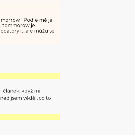
y
 tomorrow.“ Podle mě je
ct, tommorow je
icpatory it, ale můžu se
l článek, když mi
ed jsem věděl, co to