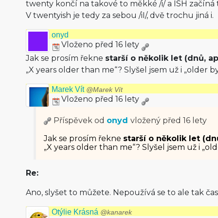
twenty končí na takové to měkké /i/ a ISH začíná t
V twentyish je tedy za sebou /iI/, dvě trochu jiná i.
onyd
Vloženo před 16 lety
Jak se prosím řekne
starší o několik let (dnů, a
„X years older than me“? Slyšel jsem už i „older by
Marek Vít
@Marek Vít
Vloženo před 16 lety
Příspěvek od
onyd
vložený
před 16 lety
Jak se prosím řekne
starší o několik let (dn
„X years older than me“? Slyšel jsem už i „old
Re:
Ano, slyšet to můžete. Nepoužívá se to ale tak čas
Otýlie Krásná
@kanarek