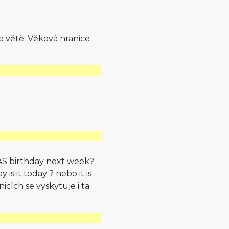
ve větě: Věková hranice
S birthday next week?
is it today ? nebo it is
icích se vyskytuje i ta