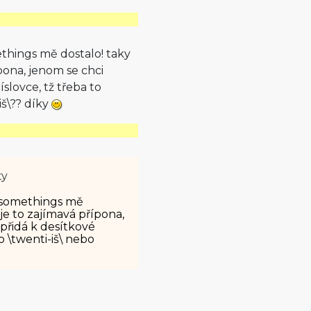
ethings mě dostalo! taky
řípona, jenom se chci
íslovce, tž třeba to
iš\?? díky
ty
y-somethings mě
, je to zajímavá přípona,
 přidá k desítkové
o \twenti-iš\ nebo