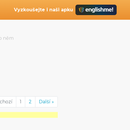
Vyzkoušejte i naši apku
 o něm
dchozí
1
2
Další »