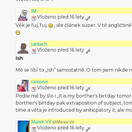
IM
Vloženo před 16 lety
Věk je fuj, fuj,
, ale článek super. V té angličtině 
jardach
Vloženo před 16 lety
Ish
Mě se líbí to „Ish“ samostatně. O tom jsem nikde n
ramonis
Vloženo před 16 lety
Podle mě by šlo i „It is my borther's birtday tomo
borther's birtday pak extraposition of subject, t
time a věta je introduced by aniticpatory it, ale mů
Marek Vít
@Marek Vít
Vloženo před 16 lety