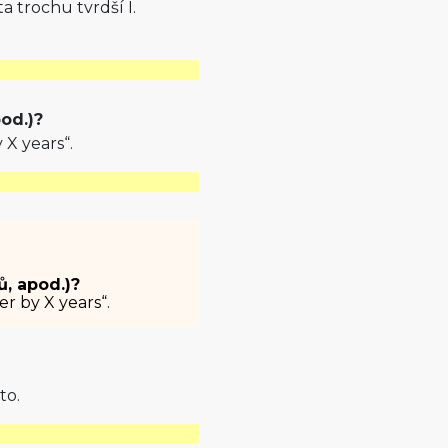
a trochu tvrdší I.
pod.)?
 X years“.
ů, apod.)?
er by X years“.
to.