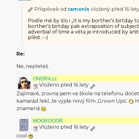
Příspěvek od
ramonis
vložený
před 16 let
Podle mě by šlo i „It is my borther's birtday
borther's birtday pak extraposition of subje
adverbial of time a věta je introduced by anit
plést :--)
Re:
Ne, nepleteš.
ONDR4.cz
Vloženo před 16 lety
Zajímavé, zrovna jsem ve škole na telefonu dočet
kamarád řekl, že výjde nový film ‚Grown Ups‘.
Hn
znamená
.
MOORDOOR
Vloženo před 16 lety
cool