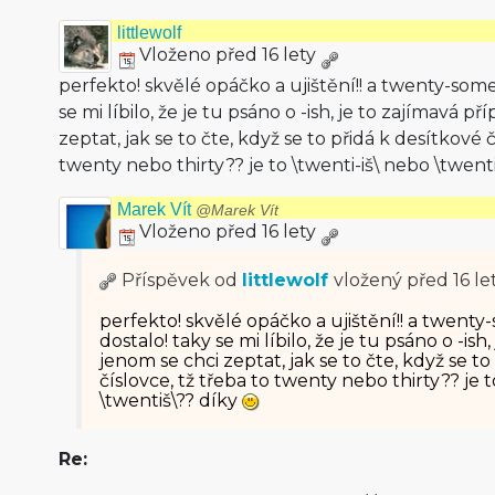
littlewolf
Vloženo před 16 lety
perfekto! skvělé opáčko a ujištění!! a twenty-som
se mi líbilo, že je tu psáno o -ish, je to zajímavá p
zeptat, jak se to čte, když se to přidá k desítkové č
twenty nebo thirty?? je to \twenti-iš\ nebo \twent
Marek Vít
@Marek Vít
Vloženo před 16 lety
Příspěvek od
littlewolf
vložený
před 16 le
perfekto! skvělé opáčko a ujištění!! a twent
dostalo! taky se mi líbilo, že je tu psáno o -ish
jenom se chci zeptat, jak se to čte, když se to
číslovce, tž třeba to twenty nebo thirty?? je t
\twentiš\?? díky
Re: