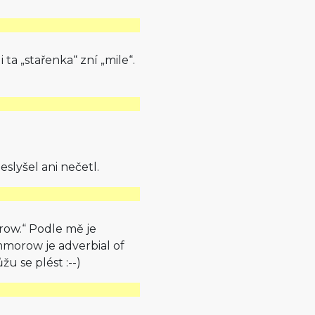
i ta „stařenka“ zní „mile“.
eslyšel ani nečetl.
rrow.“ Podle mě je
ommorow je adverbial of
žu se plést :--)