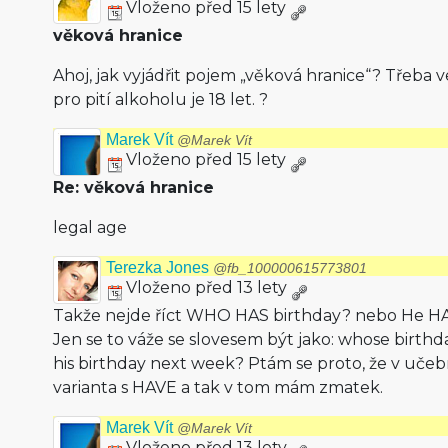
Vloženo před 15 lety
věková hranice
Ahoj, jak vyjádřit pojem „věková hranice“? Třeba 
pro pití alkoholu je 18 let. ?
Marek Vít
@Marek Vít
Vloženo před 15 lety
Re: věková hranice
legal age
Terezka Jones
@fb_100000615773801
Vloženo před 13 lety
Takže nejde říct WHO HAS birthday? nebo He HA
Jen se to váže se slovesem být jako: whose birthday 
his birthday next week? Ptám se proto, že v učebn
varianta s HAVE a tak v tom mám zmatek.
Marek Vít
@Marek Vít
Vloženo před 13 lety