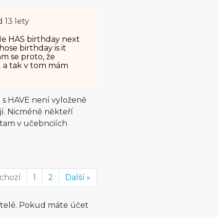
 13 lety
e HAS birthday next
ose birthday is it
ám se proto, že
VE a tak v tom mám
a s HAVE není vyloženě
ají. Nicméně někteří
 a tam v učebnciích
dchozí
1
2
Další »
atelé. Pokud máte účet