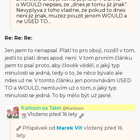
o WOULD nepises, ze „dnes je tomu jiz jinak“.
Nevyplyva z toho vlastne, ze pokud to dnes
neni jiz jinak, muzez pouzit jenom WOULD a
ne USED TO…
Re: Re: Re:
Jen jsem to nenapsal. Platí to pro obojí, rozdíl v tom,
jestli to platí dnes apod. není. V tom prvním článku
jsem to psal proto, aby člověk věděl, o jaký typ
minulosti se jedná, tedy o to, že něco bývalo ale
ndes už ne. V tomto článku jen porovnávám USED
TO a WOULD, nemluvím už o tom, o jaký typ
minulosti se jedná. To by mělo být už jasné.
Karlsson pa Taket
@Karlsson
Vloženo před 16 lety
Příspěvek od
Marek Vít
vložený
před 16
lety