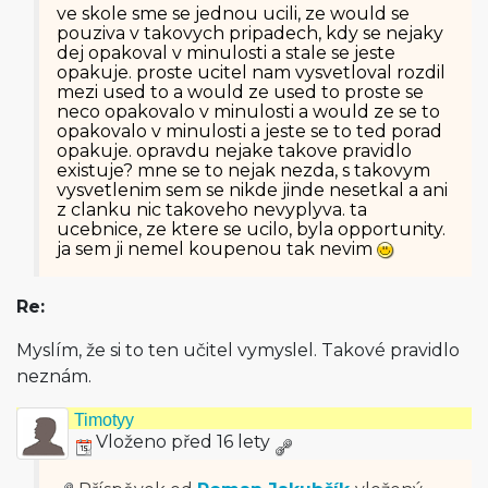
ve skole sme se jednou ucili, ze would se
pouziva v takovych pripadech, kdy se nejaky
dej opakoval v minulosti a stale se jeste
opakuje. proste ucitel nam vysvetloval rozdil
mezi used to a would ze used to proste se
neco opakovalo v minulosti a would ze se to
opakovalo v minulosti a jeste se to ted porad
opakuje. opravdu nejake takove pravidlo
existuje? mne se to nejak nezda, s takovym
vysvetlenim sem se nikde jinde nesetkal a ani
z clanku nic takoveho nevyplyva. ta
ucebnice, ze ktere se ucilo, byla opportunity.
ja sem ji nemel koupenou tak nevim
Re:
Myslím, že si to ten učitel vymyslel. Takové pravidlo
neznám.
Timotyy
Vloženo před 16 lety