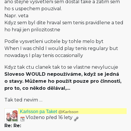
ano stejne vysvetleni sem dostal take a zatim sem
ho s uspechem pouzival.
Napr. veta
Kdyz sem byl dite hraval sem tenis pravidlene a ted
ho hraji jen prilozitostne
Podle vysvetleni ucitele by tohle melo byt
When I was child I would play tenis regulary but
nowadays I play tenis occasionally
Kdyz tak ctu clanek tak to se vlastne nevylucuje
Sloveso WOULD nepoužíváme, když se jedná
o stavy. Můžeme ho použít pouze pro činnosti,
pro to, co někdo dělával,…
Tak ted nevim …
Karlsson pa Taket
@Karlsson
Vloženo před 16 lety
Re: Re: