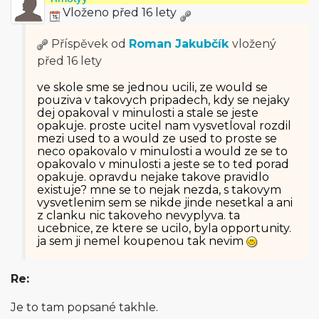
Vloženo před 16 lety
Příspěvek od
Roman Jakubčík
vložený
před 16 lety
ve skole sme se jednou ucili, ze would se
pouziva v takovych pripadech, kdy se nejaky
dej opakoval v minulosti a stale se jeste
opakuje. proste ucitel nam vysvetloval rozdil
mezi used to a would ze used to proste se
neco opakovalo v minulosti a would ze se to
opakovalo v minulosti a jeste se to ted porad
opakuje. opravdu nejake takove pravidlo
existuje? mne se to nejak nezda, s takovym
vysvetlenim sem se nikde jinde nesetkal a ani
z clanku nic takoveho nevyplyva. ta
ucebnice, ze ktere se ucilo, byla opportunity.
ja sem ji nemel koupenou tak nevim
Re:
Je to tam popsané takhle.