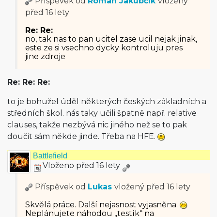
Příspěvek od
Roman Jakubčík
vložený
před 16 lety
Re: Re:
no, tak nas to pan ucitel zase ucil nejak jinak,
este ze si vsechno dycky kontroluju pres
jine zdroje
Re: Re: Re:
to je bohužel úděl některých českých základních a
středních škol. nás taky učili špatně např. relative
clauses, takže nezbývá nic jiného než se to pak
doučit sám někde jinde. Třeba na HFE.
Battlefield
Vloženo před 16 lety
Příspěvek od
Lukas
vložený
před 16 lety
Skvělá práce. Další nejasnost vyjasněna.
Neplánujete náhodou „testík“ na