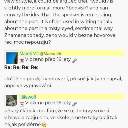
view of style, it could be argued that ?would? is
slightly more formal, more ?bookish? and can
convey the idea that the speaker is reminiscing
about the past. It is often used in writing to talk
about the past in a misty-eyed, sentimental way.
Znamena to tedy, ze to would v bezne hovorove
reci moc nepouziju?
Marek Vít
@Marek Vít
Vloženo před 16 lety
Re: Re: Re: Re:
Určitě ho použijí i v mluvení, přesně jak jsem napsal,
anpř. ve vypravování.
littlewolf
Vloženo před 16 lety
pěkný článek, doufám, že se mi to brzy srovná
v hlavě a zažiju si to, ve škole jsme to taky brali tak
nějak pofidérně