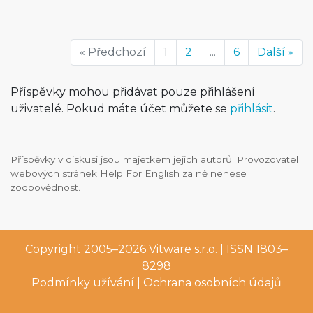
« Předchozí
1
2
...
6
Další »
Příspěvky mohou přidávat pouze přihlášení
uživatelé. Pokud máte účet můžete se
přihlásit
.
Příspěvky v diskusi jsou majetkem jejich autorů. Provozovatel
webových stránek Help For English za ně nenese
zodpovědnost.
Copyright 2005–2026
Vitware s.r.o.
| ISSN 1803–
8298
Podmínky užívání
|
Ochrana osobních údajů