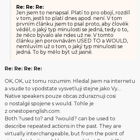
Re: Re: Re:
Jen jsem to nenapsal. Platí to pro obojí, rozdíl
v tom, jestli to platí dnes apod. není. V tom
prvním článku jsem to psal proto, aby člověk
věděl, o jaký typ minulosti se jedná, tedy o to,
že něco bývalo ale ndes už ne. V tomto
článku jen porovnávám USED TO a WOULD,
nemluvím už o tom, o jaký typ minulosti se
jedná. To by mělo být už jasné.
Re: Re: Re: Re:
OK, OK, uz tomu rozumim. Hledal jsem na internetu
a vsude to vpodstate vysvetluji stejne jako Vy…
Native speakers pouze obcas zduraznuji cosi
o nostalgii spojene s would. Tohle je
z onestopenglish­.com:
Both ?used to? and ?would? can be used to
describe repeated actions in the past. They are
virtually interchangeable, but from the point of