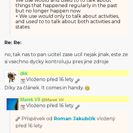
We use
would
and
used to
to talk about
things that happened regularly in the past
but no longer happen now.
+ We use
would
only to talk about activities,
and
used to
to talk about both activities and
states.
Re: Re:
no, tak nas to pan ucitel zase ucil nejak jinak, este ze
si vsechno dycky kontroluju pres jine zdroje
dkk
Vloženo před 16 lety
Díky za článek. It comes in handy.
Marek Vít
@Marek Vít
Vloženo před 16 lety
Příspěvek od
Roman Jakubčík
vložený
před 16 lety