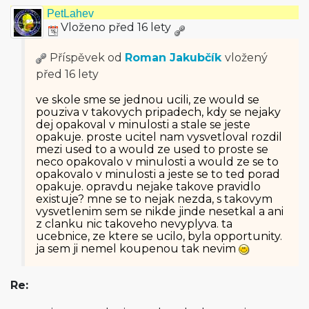
PetLahev
Vloženo před 16 lety
Příspěvek od
Roman Jakubčík
vložený
před 16 lety
ve skole sme se jednou ucili, ze would se
pouziva v takovych pripadech, kdy se nejaky
dej opakoval v minulosti a stale se jeste
opakuje. proste ucitel nam vysvetloval rozdil
mezi used to a would ze used to proste se
neco opakovalo v minulosti a would ze se to
opakovalo v minulosti a jeste se to ted porad
opakuje. opravdu nejake takove pravidlo
existuje? mne se to nejak nezda, s takovym
vysvetlenim sem se nikde jinde nesetkal a ani
z clanku nic takoveho nevyplyva. ta
ucebnice, ze ktere se ucilo, byla opportunity.
ja sem ji nemel koupenou tak nevim
Re: