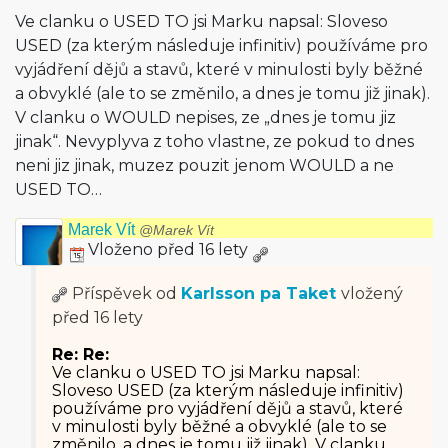
Ve clanku o USED TO jsi Marku napsal: Sloveso
USED (za kterým následuje infinitiv) používáme pro
vyjádření dějů a stavů, které v minulosti byly běžné
a obvyklé (ale to se změnilo, a dnes je tomu již jinak).
V clanku o WOULD nepises, ze „dnes je tomu jiz
jinak“. Nevyplyva z toho vlastne, ze pokud to dnes
neni jiz jinak, muzez pouzit jenom WOULD a ne
USED TO…
Marek Vít
@Marek Vít
Vloženo před 16 lety
Příspěvek od
Karlsson pa Taket
vložený
před 16 lety
Re: Re:
Ve clanku o USED TO jsi Marku napsal:
Sloveso USED (za kterým následuje infinitiv)
používáme pro vyjádření dějů a stavů, které
v minulosti byly běžné a obvyklé (ale to se
změnilo, a dnes je tomu již jinak). V clanku