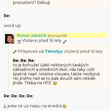
procvičení? Děkuji
Re:
word up
Roman Jakubčík
@roman298
Vloženo před 16 lety
Příspěvek od
Timotyy
vložený
před 16 lety
Re: Re: Re:
to je bohužel úděl některých českých
základních a středních škol. nás taky učili
špatně např. relative clauses, takže nezbývá
nic jiného než se to pak doučit sám někde
jinde. Třeba na HFE.
Re: Re: Re: Re:
jj, jeste ze uz nejsu na stredni