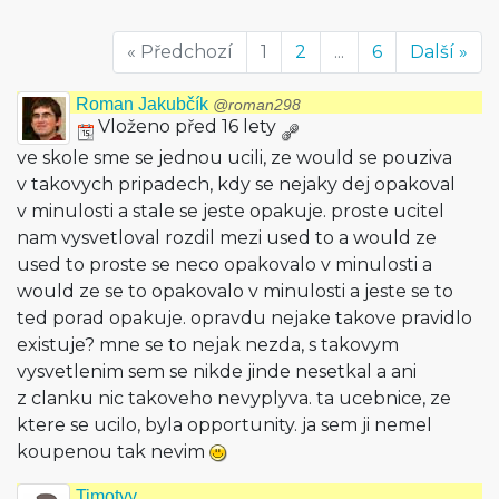
« Předchozí
1
2
...
6
Další »
Roman Jakubčík
@roman298
Vloženo před 16 lety
ve skole sme se jednou ucili, ze would se pouziva
v takovych pripadech, kdy se nejaky dej opakoval
v minulosti a stale se jeste opakuje. proste ucitel
nam vysvetloval rozdil mezi used to a would ze
used to proste se neco opakovalo v minulosti a
would ze se to opakovalo v minulosti a jeste se to
ted porad opakuje. opravdu nejake takove pravidlo
existuje? mne se to nejak nezda, s takovym
vysvetlenim sem se nikde jinde nesetkal a ani
z clanku nic takoveho nevyplyva. ta ucebnice, ze
ktere se ucilo, byla opportunity. ja sem ji nemel
koupenou tak nevim
Timotyy