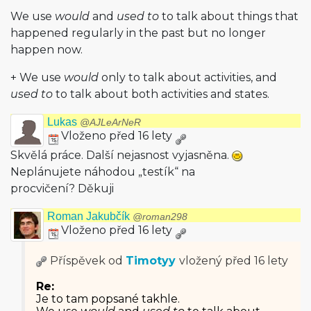
We use
would
and
used to
to talk about things that
happened regularly in the past but no longer
happen now.
+ We use
would
only to talk about activities, and
used to
to talk about both activities and states.
Lukas
@AJLeArNeR
Vloženo před 16 lety
Skvělá práce. Další nejasnost vyjasněna.
Neplánujete náhodou „testík“ na
procvičení? Děkuji
Roman Jakubčík
@roman298
Vloženo před 16 lety
Příspěvek od
Timotyy
vložený
před 16 lety
Re:
Je to tam popsané takhle.