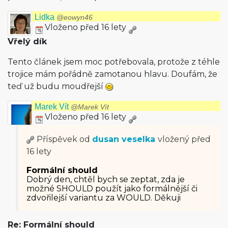
Lidka
@eowyn46
Vloženo před 16 lety
Vřelý dík
Tento článek jsem moc potřebovala, protože z téhle
trojice mám pořádně zamotanou hlavu. Doufám, že
teď už budu moudřejší
Marek Vít
@Marek Vít
Vloženo před 16 lety
Příspěvek od
dusan veselka
vložený
před
16 lety
Formální should
Dobrý den, chtěl bych se zeptat, zda je
možné SHOULD použít jako formálnější či
zdvořilejší variantu za WOULD. Děkuji
Re: Formální should