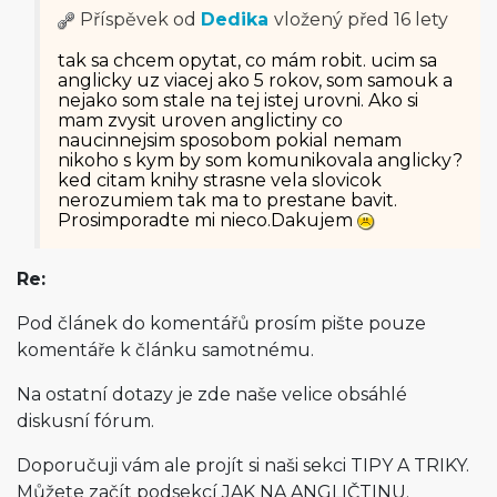
Příspěvek od
Dedika
vložený
před 16 lety
tak sa chcem opytat, co mám robit. ucim sa
anglicky uz viacej ako 5 rokov, som samouk a
nejako som stale na tej istej urovni. Ako si
mam zvysit uroven anglictiny co
naucinnejsim sposobom pokial nemam
nikoho s kym by som komunikovala anglicky?
ked citam knihy strasne vela slovicok
nerozumiem tak ma to prestane bavit.
Prosimporadte mi nieco.Dakujem
Re:
Pod článek do komentářů prosím pište pouze
komentáře k článku samotnému.
Na ostatní dotazy je zde naše velice obsáhlé
diskusní fórum.
Doporučuji vám ale projít si naši sekci TIPY A TRIKY.
Můžete začít podsekcí JAK NA ANGLIČTINU.