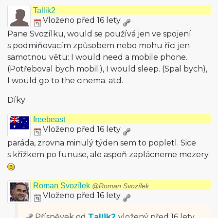
Tallik2
Vloženo před 16 lety
Pane Svozílku, would se používá jen ve spojení
s podmiňovacím způsobem nebo mohu říci jen
samotnou větu: I would need a mobile phone.
(Potřeboval bych mobil.), I would sleep. (Spal bych),
I would go to the cinema. atd.
Díky
freebeast
Vloženo před 16 lety
paráda, zrovna minulý týden sem to popletl. Sice
s křížkem po funuse, ale aspoň zaplácneme mezery
Roman Svozílek
@Roman Svozílek
Vloženo před 16 lety
Příspěvek od
Tallik2
vložený
před 16 lety