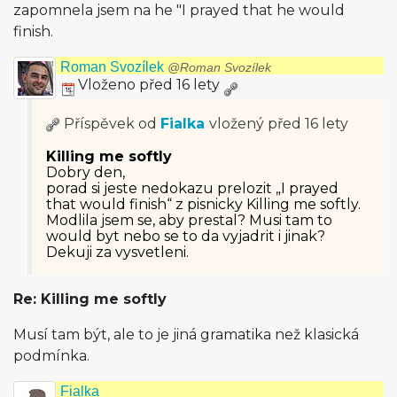
zapomnela jsem na he "I prayed that he would
finish.
Roman Svozílek
@Roman Svozílek
Vloženo před 16 lety
Příspěvek od
Fialka
vložený
před 16 lety
Killing me softly
Dobry den,
porad si jeste nedokazu prelozit „I prayed
that would finish“ z pisnicky Killing me softly.
Modlila jsem se, aby prestal? Musi tam to
would byt nebo se to da vyjadrit i jinak?
Dekuji za vysvetleni.
Re: Killing me softly
Musí tam být, ale to je jiná gramatika než klasická
podmínka.
Fialka