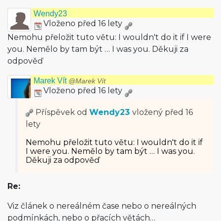
Wendy23
Vloženo před 16 lety
Nemohu přeložit tuto větu: I wouldn't do it if I were
you. Nemělo by tam být … I was you. Děkuji za
odpověď
Marek Vít
@Marek Vít
Vloženo před 16 lety
Příspěvek od
Wendy23
vložený
před 16
lety
Nemohu přeložit tuto větu: I wouldn't do it if
I were you. Nemělo by tam být … I was you.
Děkuji za odpověď
Re:
Viz článek o nereálném čase nebo o nereálných
podmínkách, nebo o přacích větách…