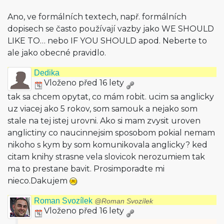
Ano, ve formálních textech, např. formálních
dopisech se často používají vazby jako WE SHOULD
LIKE TO… nebo IF YOU SHOULD apod. Neberte to
ale jako obecné pravidlo.
Dedika
Vloženo před 16 lety
tak sa chcem opytat, co mám robit. ucim sa anglicky
uz viacej ako 5 rokov, som samouk a nejako som
stale na tej istej urovni. Ako si mam zvysit uroven
anglictiny co naucinnejsim sposobom pokial nemam
nikoho s kym by som komunikovala anglicky? ked
citam knihy strasne vela slovicok nerozumiem tak
ma to prestane bavit. Prosimporadte mi
nieco.Dakujem
Roman Svozílek
@Roman Svozílek
Vloženo před 16 lety