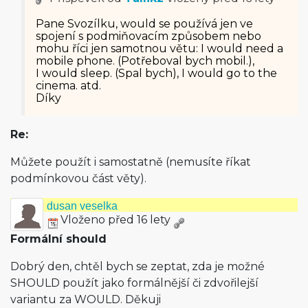
Pane Svozílku, would se používá jen ve
spojení s podmiňovacím způsobem nebo
mohu říci jen samotnou větu: I would need a
mobile phone. (Potřeboval bych mobil.),
I would sleep. (Spal bych), I would go to the
cinema. atd.
Díky
Re:
Můžete použít i samostatně (nemusíte říkat
podmínkovou část věty).
dusan veselka
Vloženo před 16 lety
Formální should
Dobrý den, chtěl bych se zeptat, zda je možné
SHOULD použít jako formálnější či zdvořilejší
variantu za WOULD. Děkuji