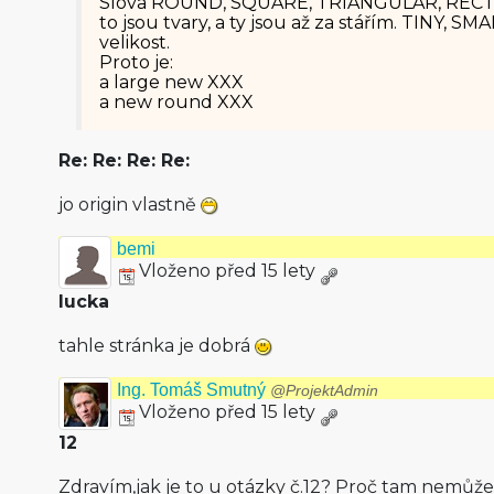
Slova ROUND, SQUARE, TRIANGULAR, REC
to jsou tvary, a ty jsou až za stářím. TINY, SM
velikost.
Proto je:
a large new XXX
a new round XXX
Re: Re: Re: Re:
jo origin vlastně
bemi
Vloženo před 15 lety
lucka
tahle stránka je dobrá
Ing. Tomáš Smutný
@ProjektAdmin
Vloženo před 15 lety
12
Zdravím,jak je to u otázky č.12? Proč tam nemůž