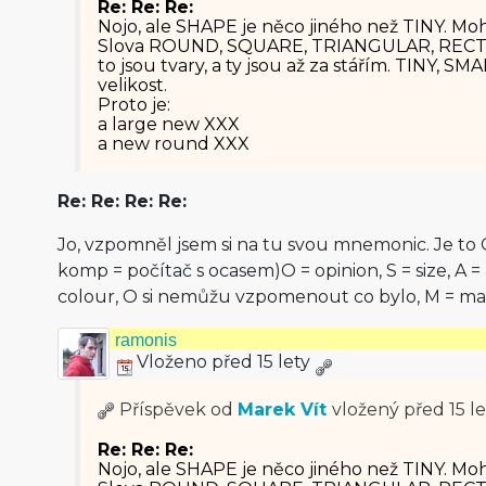
Re: Re: Re:
Nojo, ale SHAPE je něco jiného než TINY. Moh
Slova ROUND, SQUARE, TRIANGULAR, REC
to jsou tvary, a ty jsou až za stářím. TINY, SM
velikost.
Proto je:
a large new XXX
a new round XXX
Re: Re: Re: Re:
Jo, vzpomněl jsem si na tu svou mnemonic. Je t
komp = počítač s ocasem)O = opinion, S = size, A = 
colour, O si nemůžu vzpomenout co bylo, M = mat
ramonis
Vloženo před 15 lety
Příspěvek od
Marek Vít
vložený
před 15 le
Re: Re: Re:
Nojo, ale SHAPE je něco jiného než TINY. Moh