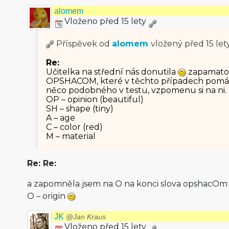
alomem
Vloženo před 15 lety
Příspěvek od
alomem
vložený
před 15 let
Re:
Učitelka na střední nás donutila
zapamatova
OPSHACOM, které v těchto případech pomáhá
něco podobného v testu, vzpomenu si na ni.
OP – opinion (beautiful)
SH – shape (tiny)
A – age
C – color (red)
M – material
Re: Re:
a zapomněla jsem na O na konci slova opshacOm
O – origin
JK
@Jan Kraus
Vloženo před 15 lety