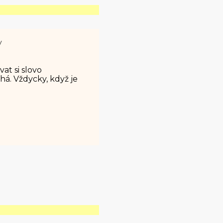
y
t si slovo
. Vždycky, když je