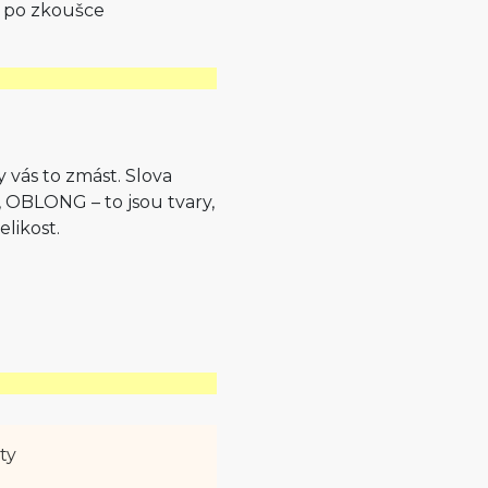
y po zkoušce
 vás to zmást. Slova
LONG – to jsou tvary,
elikost.
ty