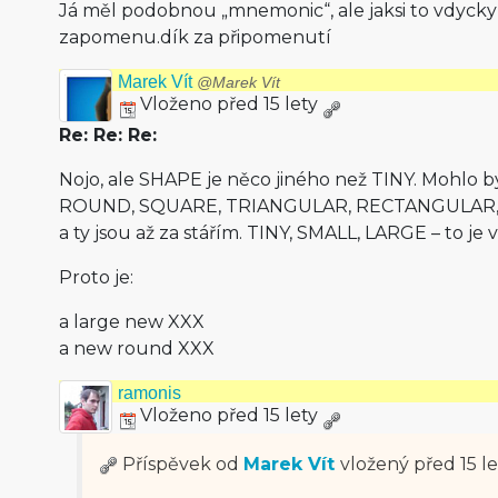
Já měl podobnou „mnemonic“, ale jaksi to vdyck
zapomenu.dík za připomenutí
Marek Vít
@Marek Vít
Vloženo před 15 lety
Re: Re: Re:
Nojo, ale SHAPE je něco jiného než TINY. Mohlo by
ROUND, SQUARE, TRIANGULAR, RECTANGULAR, OB
a ty jsou až za stářím. TINY, SMALL, LARGE – to je v
Proto je:
a large new XXX
a new round XXX
ramonis
Vloženo před 15 lety
Příspěvek od
Marek Vít
vložený
před 15 le