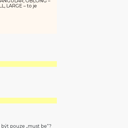
TANGULAR, OBLONG –
ALL, LARGE – to je
e být pouze „must be“?