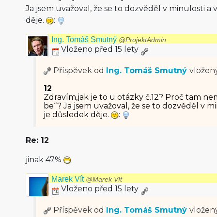
Ja jsem uvažoval, že se to dozvěděl v minulosti a 
děje.
:
Ing. Tomáš Smutný
@ProjektAdmin
Vloženo před 15 lety
Příspěvek od
Ing. Tomáš Smutný
vložen
12
Zdravím,jak je to u otázky č.12? Proč tam 
be“? Ja jsem uvažoval, že se to dozvěděl v mi
je důsledek děje.
:
Re: 12
jinak 47%
Marek Vít
@Marek Vít
Vloženo před 15 lety
Příspěvek od
Ing. Tomáš Smutný
vložen