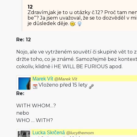
12
Zdravím,jak je to u otázky č.12? Proč tam 
be“? Ja jsem uvažoval, že se to dozvěděl v mi
je důsledek děje.
:
Re: 12
Nojo, ale ve vytrženém souvětí či skupině vět to z
držte toho, co je známé. Samozřejmě bez kontext
cokoliv, klidně i HE WILL BE FURIOUS apod.
Marek Vít
@Marek Vít
Vloženo před 15 lety
Re:
WITH WHOM…?
nebo
WHO … WITH?
Lucka Skrčená
@lucythemom