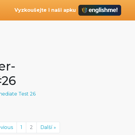
Vyzkoušejte i naši apku
er-
#26
ediate Test 26
evious
1
2
Další »