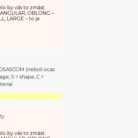
lo by vás to zmást.
TANGULAR, OBLONG –
ALL, LARGE – to je
o OSASCOM (neboli ocas
age, S = shape, C =
erial
ty
lo by vás to zmást.