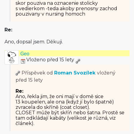
skor pouziva na oznacenie stolicky
s vedierkom -teda akoby prenosny zachod
pouzivany v nursing homoch
Re:
Ano, dopsal jsem. Děkuji.
Geo
Vloženo před 15 lety
Příspěvek od
Roman Svozílek
vložený
před 15 lety
Re:
Ano, řekla jim, že oni mají v domě sice
13 koupelen, ale ona (když jí bylo špatně)
zvracela do skříně (coat closet).
CLOSET může být skříň nebo šatna. Prostě se
tam odkládají kabáty (velikost je různá, viz
článek).