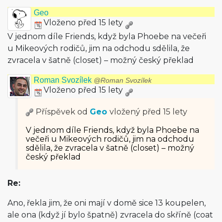
Geo
Vloženo před 15 lety
V jednom díle Friends, když byla Phoebe na večeři
u Mikeových rodičů, jim na odchodu sdělila, že
zvracela v šatně (closet) – možný český překlad
Roman Svozílek
@Roman Svozílek
Vloženo před 15 lety
Příspěvek od
Geo
vložený
před 15 lety
V jednom díle Friends, když byla Phoebe na
večeři u Mikeových rodičů, jim na odchodu
sdělila, že zvracela v šatně (closet) – možný
český překlad
Re:
Ano, řekla jim, že oni mají v domě sice 13 koupelen,
ale ona (když jí bylo špatně) zvracela do skříně (coat