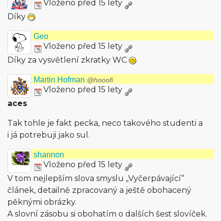
Vloženo před 15 lety
Díky
Geo
Vloženo před 15 lety
Díky za vysvětlení zkratky WC
Martin Hofman
@hooofi
Vloženo před 15 lety
aces
Tak tohle je fakt pecka, neco takového studenti a
i já potrebuji jako sul.
shannon
Vloženo před 15 lety
V tom nejlepším slova smyslu „Vyčerpávající“
článek, detailně zpracovaný a ještě obohacený
pěknými obrázky.
A slovní zásobu si obohatím o dalších šest slovíček.