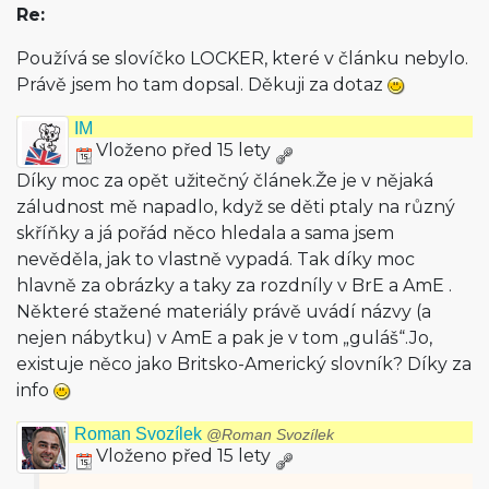
Re:
Používá se slovíčko LOCKER, které v článku nebylo.
Právě jsem ho tam dopsal. Děkuji za dotaz
IM
Vloženo před 15 lety
Díky moc za opět užitečný článek.Že je v nějaká
záludnost mě napadlo, když se děti ptaly na různý
skříňky a já pořád něco hledala a sama jsem
nevěděla, jak to vlastně vypadá. Tak díky moc
hlavně za obrázky a taky za rozdníly v BrE a AmE .
Některé stažené materiály právě uvádí názvy (a
nejen nábytku) v AmE a pak je v tom „guláš“.Jo,
existuje něco jako Britsko-Americký slovník? Díky za
info
Roman Svozílek
@Roman Svozílek
Vloženo před 15 lety