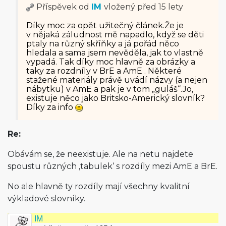
Příspěvek od
IM
vložený
před 15 lety
Díky moc za opět užitečný článek.Že je
v nějaká záludnost mě napadlo, když se děti
ptaly na různý skříňky a já pořád něco
hledala a sama jsem nevěděla, jak to vlastně
vypadá. Tak díky moc hlavně za obrázky a
taky za rozdníly v BrE a AmE . Některé
stažené materiály právě uvádí názvy (a nejen
nábytku) v AmE a pak je v tom „guláš“.Jo,
existuje něco jako Britsko-Americký slovník?
Díky za info
Re:
Obávám se, že neexistuje. Ale na netu najdete
spoustu různých ‚tabulek‘ s rozdíly mezi AmE a BrE.
No ale hlavně ty rozdíly mají všechny kvalitní
výkladové slovníky.
IM