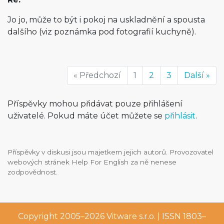
Jo jo, může to být i pokoj na uskladnění a spousta
dalšího (viz poznámka pod fotografií kuchyně).
« Předchozí
1
2
3
Další »
Příspěvky mohou přidávat pouze přihlášení
uživatelé. Pokud máte účet můžete se
přihlásit
.
Příspěvky v diskusi jsou majetkem jejich autorů. Provozovatel
webových stránek Help For English za ně nenese
zodpovědnost.
Copyright 2005–2026
Vitware s.r.o.
| ISSN 1803–