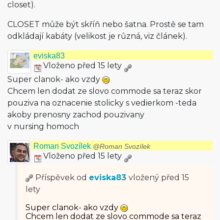
closet).
CLOSET může být skříň nebo šatna. Prostě se tam
odkládají kabáty (velikost je různá, viz článek).
eviska83
Vloženo před 15 lety
Super clanok- ako vzdy
Chcem len dodat ze slovo commode sa teraz skor
pouziva na oznacenie stolicky s vedierkom -teda
akoby prenosny zachod pouzivany
v nursing homoch
Roman Svozílek
@Roman Svozílek
Vloženo před 15 lety
Příspěvek od
eviska83
vložený
před 15
lety
Super clanok- ako vzdy
Chcem len dodat ze slovo commode sa teraz