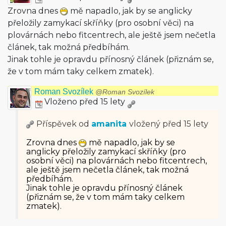
Zrovna dnes
mě napadlo, jak by se anglicky
přeložily zamykací skříňky (pro osobní věci) na
plovárnách nebo fitcentrech, ale ještě jsem nečetla
článek, tak možná předbíhám.
Jinak tohle je opravdu přínosný článek (přiznám se,
že v tom mám taky celkem zmatek).
Roman Svozílek
@Roman Svozílek
Vloženo před 15 lety
Příspěvek od
amanita
vložený
před 15 lety
Zrovna dnes
mě napadlo, jak by se
anglicky přeložily zamykací skříňky (pro
osobní věci) na plovárnách nebo fitcentrech,
ale ještě jsem nečetla článek, tak možná
předbíhám.
Jinak tohle je opravdu přínosný článek
(přiznám se, že v tom mám taky celkem
zmatek).