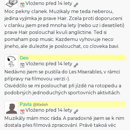
Vloženo před 14 lety
Moc pekny clanek. Muzikaly me teda neberou,
jedina vyjimka je prave Hair. Zcela proti doporuceni
v clanku jsem pred mnoha lety (nebo uz i desetileti)
prave Hair poslouchal kvuli anglictine. Ted si
pomaham pop music. Kazdemu vyhovuje neco
jineho, ale dulezite je poslouchat, co cloveka bavi.
Geo
Vloženo před 14 lety
Nedávno jsem se pustila do Les Miserables, v rámci
přípravy na filmovou verzi:-).
Osvědčilo se mi poslouchat při jízdě na rotopedu a
podobných jednoduchých sportovních aktivitách.
Pavla
@Kelish
Vloženo před 14 lety
Muzikály mám moc ráda. A paradoxně jsem se k nim
dostala přes filmová zpracování. Právě takoá věc