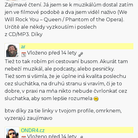
Zajímavé čtení. Já jsem se k muzikálům dostal zatím
jen ve filmové podobě a dva jsem viděl naživo (We
Will Rock You – Queen / Phantom of the Opera).
Určitě ale někdy vyzkouším i poslech
z CD/MP3. Díky
ar
Vloženo před 14 lety
Tiež to tak robím pri cestovaní busom. Akurát tam
nebeží muzikál, ale podcasty, alebo pesničky.
Tiež som si všimla, že je úplne iná kvalita poslechu
cez sluchátka, na druhú stranu si vravím, či je to
dobre, v praxi na mňa nikto nebude čvrlonkať cez
sluchatka, aby som lepšie rozumela
btw díky za tie linky v tvojom profile, omrknem,
vyzerajú zaujímavo
ONDR4.cz
Vloženo před 14 lety