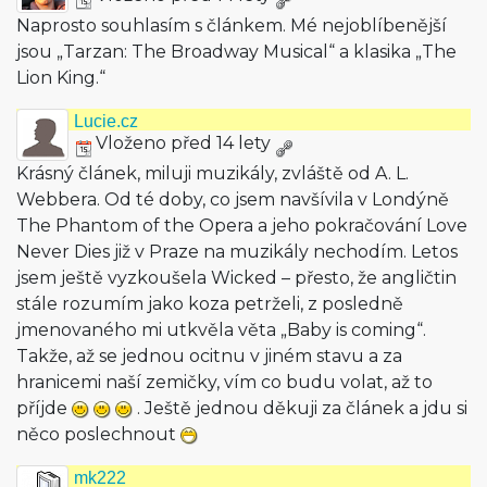
Naprosto souhlasím s článkem. Mé nejoblíbenější
jsou „Tarzan: The Broadway Musical“ a klasika „The
Lion King.“
Lucie.cz
Vloženo před 14 lety
Krásný článek, miluji muzikály, zvláště od A. L.
Webbera. Od té doby, co jsem navšívila v Londýně
The Phantom of the Opera a jeho pokračování Love
Never Dies již v Praze na muzikály nechodím. Letos
jsem ještě vyzkoušela Wicked – přesto, že angličtin
stále rozumím jako koza petrželi, z posledně
jmenovaného mi utkvěla věta „Baby is coming“.
Takže, až se jednou ocitnu v jiném stavu a za
hranicemi naší zemičky, vím co budu volat, až to
příjde
. Ještě jednou děkuji za článek a jdu si
něco poslechnout
mk222