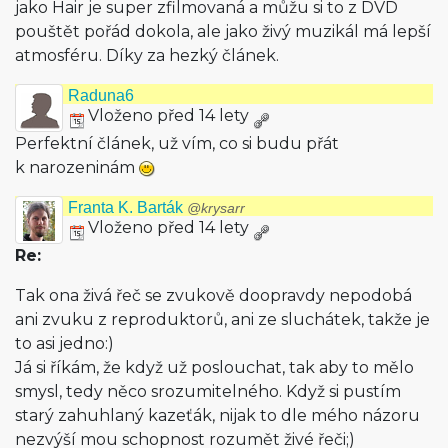
jako Hair je super zfilmovaná a můžu si to z DVD
pouštět pořád dokola, ale jako živý muzikál má lepší
atmosféru. Díky za hezký článek.
Raduna6
Vloženo před 14 lety
Perfektní článek, už vím, co si budu přát
k narozeninám
Franta K. Barták
@krysarr
Vloženo před 14 lety
Re:
Tak ona živá řeč se zvukově doopravdy nepodobá
ani zvuku z reproduktorů, ani ze sluchátek, takže je
to asi jedno:)
Já si říkám, že když už poslouchat, tak aby to mělo
smysl, tedy něco srozumitelného. Když si pustím
starý zahuhlaný kazeťák, nijak to dle mého názoru
nezvýší mou schopnost rozumět živé řeči;)