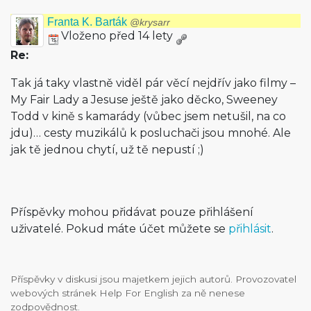
Franta K. Barták
@krysarr
Vloženo před 14 lety
Re:
Tak já taky vlastně viděl pár věcí nejdřív jako filmy –
My Fair Lady a Jesuse ještě jako děcko, Sweeney
Todd v kině s kamarády (vůbec jsem netušil, na co
jdu)… cesty muzikálů k posluchači jsou mnohé. Ale
jak tě jednou chytí, už tě nepustí ;)
Příspěvky mohou přidávat pouze přihlášení
uživatelé. Pokud máte účet můžete se
přihlásit
.
Příspěvky v diskusi jsou majetkem jejich autorů. Provozovatel
webových stránek Help For English za ně nenese
zodpovědnost.