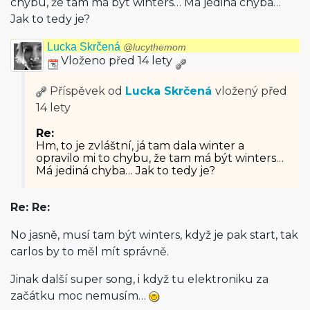
chybu, že tam má být winters… Má jediná chyba…
Jak to tedy je?
Lucka Skrčená
@lucythemom
Vloženo před 14 lety
Příspěvek od
Lucka Skrčená
vložený
před
14 lety
Re:
Hm, to je zvláštní, já tam dala winter a
opravilo mi to chybu, že tam má být winters…
Má jediná chyba… Jak to tedy je?
Re: Re:
No jasně, musí tam být winters, když je pak start, tak
carlos by to měl mít správně.
Jinak další super song, i když tu elektroniku za
začátku moc nemusím…