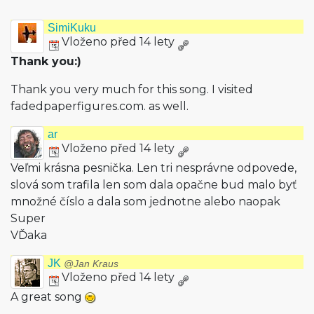
SimiKuku
Vloženo před 14 lety
Thank you:)
Thank you very much for this song. I visited
fadedpaperfigu­res.com. as well.
ar
Vloženo před 14 lety
Veľmi krásna pesnička. Len tri nesprávne odpovede,
slová som trafila len som dala opačne bud malo byť
množné číslo a dala som jednotne alebo naopak
Super
VĎaka
JK
@Jan Kraus
Vloženo před 14 lety
A great song