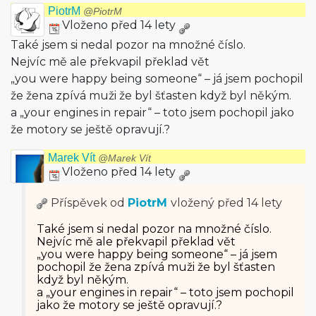
PiotrM
@PiotrM
Vloženo před 14 lety
Také jsem si nedal pozor na množné číslo.
Nejvíc mě ale překvapil překlad vět
„you were happy being someone“ – já jsem pochopil
že žena zpívá muži že byl šťasten když byl někým.
a „your engines in repair“ – toto jsem pochopil jako
že motory se ještě opravují.?
Marek Vít
@Marek Vít
Vloženo před 14 lety
Příspěvek od
PiotrM
vložený
před 14 lety
Také jsem si nedal pozor na množné číslo.
Nejvíc mě ale překvapil překlad vět
„you were happy being someone“ – já jsem
pochopil že žena zpívá muži že byl šťasten
když byl někým.
a „your engines in repair“ – toto jsem pochopil
jako že motory se ještě opravují.?