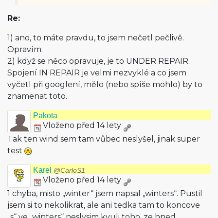
Re:
1) ano, to máte pravdu, to jsem nečetl pečlivě.
Opravím.
2) když se něco opravuje, je to UNDER REPAIR.
Spojení IN REPAIR je velmi nezvyklé a co jsem
vyčetl při googlení, mělo (nebo spíše mohlo) by to
znamenat toto.
Pakota
Vloženo před 14 lety
Tak ten wind sem tam vůbec neslyšel, jinak super
test
Karel
@CarloS1
Vloženo před 14 lety
1 chyba, misto „winter“ jsem napsal „winters“. Pustil
jsem si to nekolikrat, ale ani tedka tam to koncove
„s“ ve „winters“ neslysim kvuli toho, ze hned