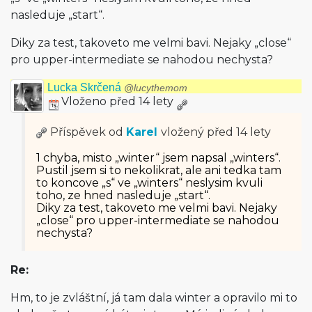
nasleduje „start“.
Diky za test, takoveto me velmi bavi. Nejaky „close“
pro upper-intermediate se nahodou nechysta?
Lucka Skrčená
@lucythemom
Vloženo před 14 lety
Příspěvek od
Karel
vložený
před 14 lety
1 chyba, misto „winter“ jsem napsal „winters“.
Pustil jsem si to nekolikrat, ale ani tedka tam
to koncove „s“ ve „winters“ neslysim kvuli
toho, ze hned nasleduje „start“.
Diky za test, takoveto me velmi bavi. Nejaky
„close“ pro upper-intermediate se nahodou
nechysta?
Re:
Hm, to je zvláštní, já tam dala winter a opravilo mi to