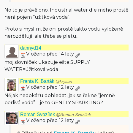
No to je právě ono. Industrial water dle mého prostě
není pojem “užitková voda”.
Proto si myslím, že oni prostě takto vodu vyloženě
nerozdělují, ale třeba se pletu…
dannyd14
Vloženo před 14 lety
moj slovníček ukazuje ešte:SUPPLY
WATER=úžitková voda
Franta K. Barták
@krysarr
Vloženo před 12 lety
Nějak nedokážu dohledat, jak se řekne “jemně
perlivá voda” – je to GENTLY SPARKLING?
Roman Svozílek
@Roman Svozílek
Vloženo před 12 lety