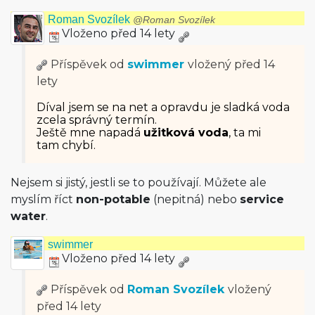
Roman Svozílek
@Roman Svozílek
Vloženo před 14 lety
Příspěvek od
swimmer
vložený
před 14
lety
Díval jsem se na net a opravdu je sladká voda
zcela správný termín.
Ještě mne napadá
užitková voda
, ta mi
tam chybí.
Nejsem si jistý, jestli se to používají. Můžete ale
myslím říct
non-potable
(nepitná) nebo
service
water
.
swimmer
Vloženo před 14 lety
Příspěvek od
Roman Svozílek
vložený
před 14 lety