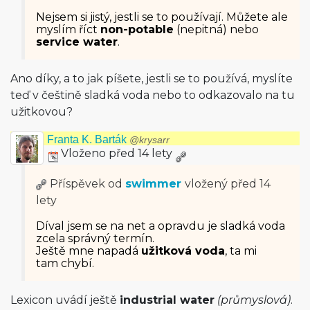
Nejsem si jistý, jestli se to používají. Můžete ale
myslím říct
non-potable
(nepitná) nebo
service water
.
Ano díky, a to jak píšete, jestli se to používá, myslíte
teď v češtině sladká voda nebo to odkazovalo na tu
užitkovou?
Franta K. Barták
@krysarr
Vloženo před 14 lety
Příspěvek od
swimmer
vložený
před 14
lety
Díval jsem se na net a opravdu je sladká voda
zcela správný termín.
Ještě mne napadá
užitková voda
, ta mi
tam chybí.
Lexicon uvádí ještě
industrial water
(průmyslová)
.