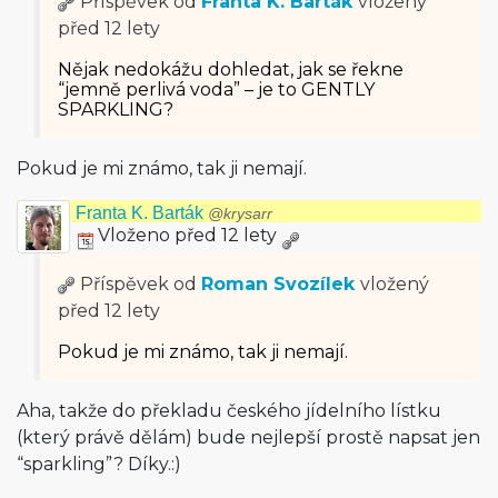
Příspěvek od
Franta K. Barták
vložený
před 12 lety
Nějak nedokážu dohledat, jak se řekne
“jemně perlivá voda” – je to GENTLY
SPARKLING?
Pokud je mi známo, tak ji nemají.
Franta K. Barták
@krysarr
Vloženo před 12 lety
Příspěvek od
Roman Svozílek
vložený
před 12 lety
Pokud je mi známo, tak ji nemají.
Aha, takže do překladu českého jídelního lístku
(který právě dělám) bude nejlepší prostě napsat jen
“sparkling”? Díky.:)