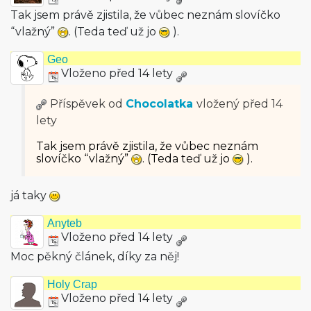
Tak jsem právě zjistila, že vůbec neznám slovíčko
“vlažný”
. (Teda teď už jo
).
Geo
Vloženo před 14 lety
Příspěvek od
Chocolatka
vložený
před 14
lety
Tak jsem právě zjistila, že vůbec neznám
slovíčko “vlažný”
. (Teda teď už jo
).
já taky
Anyteb
Vloženo před 14 lety
Moc pěkný článek, díky za něj!
Holy Crap
Vloženo před 14 lety