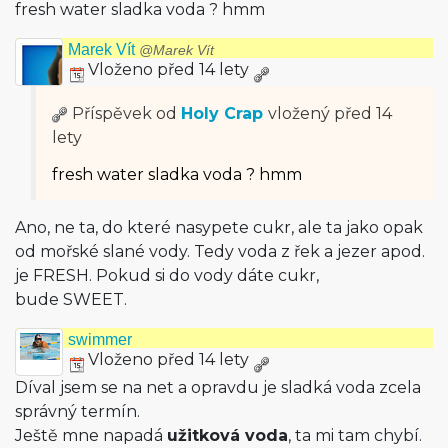
fresh water sladka voda ? hmm
Marek Vít
@Marek Vít
Vloženo před 14 lety
Příspěvek od
Holy Crap
vložený
před 14
lety
fresh water sladka voda ? hmm
Ano, ne ta, do které nasypete cukr, ale ta jako opak
od mořské slané vody. Tedy voda z řek a jezer apod.
je FRESH. Pokud si do vody dáte cukr,
bude SWEET.
swimmer
Vloženo před 14 lety
Díval jsem se na net a opravdu je sladká voda zcela
správný termín.
Ještě mne napadá
užitková voda
, ta mi tam chybí.