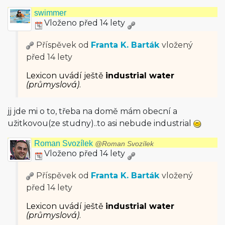
swimmer
Vloženo před 14 lety
Příspěvek od
Franta K. Barták
vložený
před 14 lety
Lexicon uvádí ještě
industrial water
(průmyslová)
.
jj jde mi o to, třeba na domě mám obecní a
užitkovou(ze studny)..to asi nebude industrial
Roman Svozílek
@Roman Svozílek
Vloženo před 14 lety
Příspěvek od
Franta K. Barták
vložený
před 14 lety
Lexicon uvádí ještě
industrial water
(průmyslová)
.