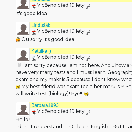
Vloženo před 19 lety
It's godd idea!!!
Lindušák
Vloženo před 19 lety
Ou sorry It's good idea
Katulka :)
Vloženo před 19 lety
Hi! I am sorry because i am not here. And… how ar
have very many tests and I must learn. Geography 
exam and my makr is 3 because I dont know what 
My best friend was exam too a her mark is 5! So
will write test (biology)! Bye!!!
Barbara1993
Vloženo před 19 lety
Hello !
I don´t understand… :-O I learn English… But I can