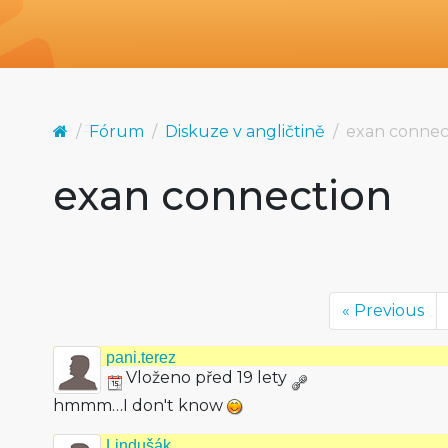
Fórum
Diskuze v angličtině
exan connec
exan connection
« Previous
pani.terez
Vloženo před 19 lety
hmmm…I don't know
Lindušák