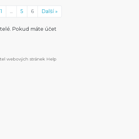
1
...
5
6
Další »
atelé. Pokud máte účet
vatel webových stránek Help