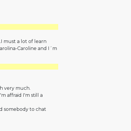
.I must a lot of learn
Karolina-Caroline and I´m
ish very much.
 affraid I'm still a
ind somebody to chat