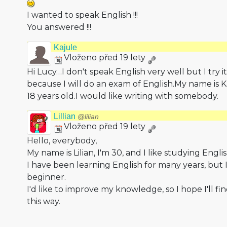
I wanted to speak English !!!
You answered !!!
Kajule
Vloženo před 19 lety
Hi Lucy…I don't speak English very well but I try it
because I will do an exam of English.My name is 
18 years old.I would like writing with somebody.
Lillian
@lilian
Vloženo před 19 lety
Hello, everybody,
My name is Lilian, I'm 30, and I like studying Engl
I have been learning English for many years, but I'm
beginner.
I'd like to improve my knowledge, so I hope I'll f
this way.