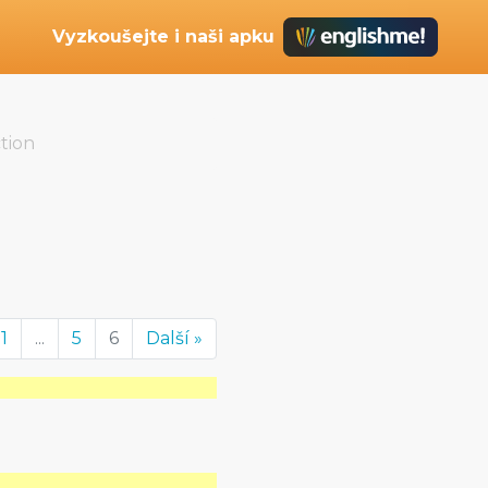
Vyzkoušejte i naši apku
tion
1
...
5
6
Další »