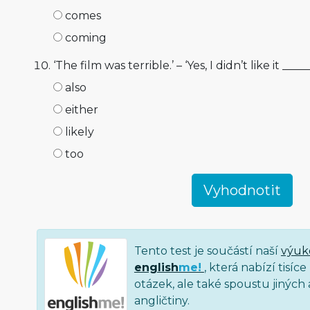
comes
coming
‘The film was terrible.’ – ‘Yes, I didn’t like it _____
also
either
likely
too
Tento test je součástí naší
výuk
english
me!
, která nabízí tisí
otázek, ale také spoustu jiných a
angličtiny.