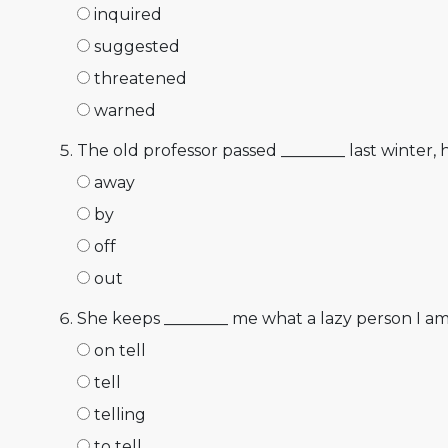
inquired
suggested
threatened
warned
The old professor passed ________ last winter, 
away
by
off
out
She keeps ________ me what a lazy person I am
on tell
tell
telling
to tell