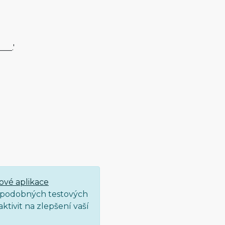
___.'
ové aplikace
ce podobných testových
ktivit na zlepšení vaší