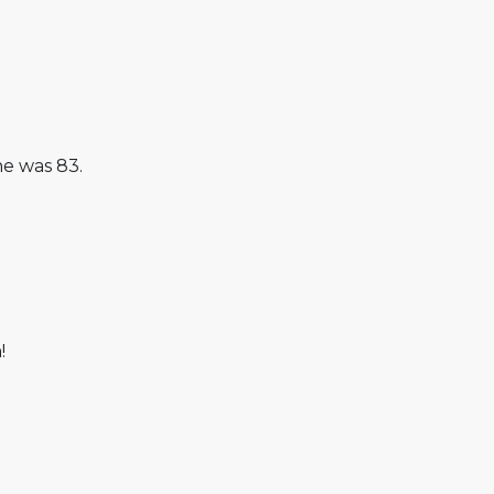
he was 83.
!