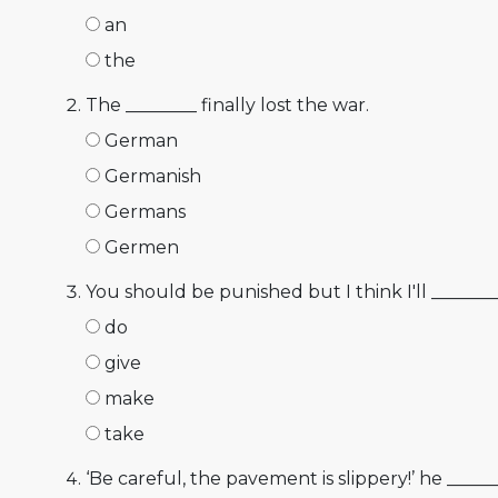
an
the
The ________ finally lost the war.
German
Germanish
Germans
Germen
You should be punished but I think I'll _______
do
give
make
take
‘Be careful, the pavement is slippery!’ he ______