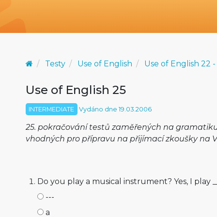
Testy
Use of English
Use of English 22 -
Use of English 25
INTERMEDIATE
Vydáno dne 19.03.2006
25. pokračování testů zaměřených na gramatiku 
vhodných pro přípravu na přijímací zkoušky na 
Do you play a musical instrument? Yes, I play _
---
a