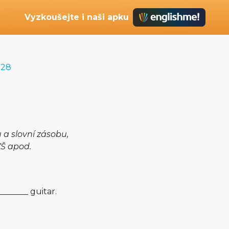
Vyzkoušejte i naši apku
 28
a slovní zásobu,
VŠ apod.
_______ guitar.