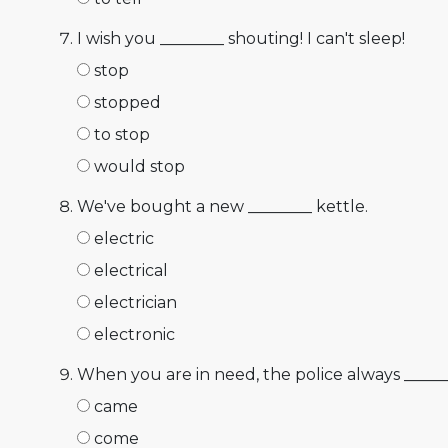
I wish you ________ shouting! I can't sleep!
stop
stopped
to stop
would stop
We've bought a new ________ kettle.
electric
electrical
electrician
electronic
When you are in need, the police always ______
came
come