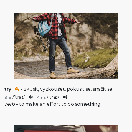
try
- zkusit, vyzkoušet, pokusit se, snažit se
/
'traɪ
/
/
'traɪ
/
BrE
AmE
verb
- to make an effort to do something