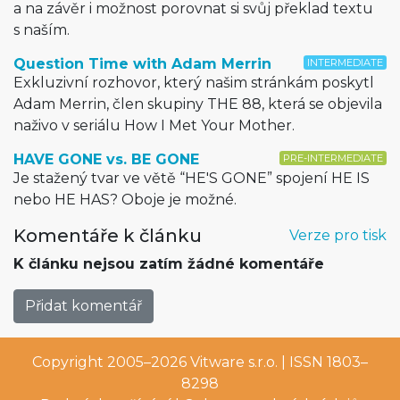
a na závěr i možnost porovnat si svůj překlad textu
s naším.
Question Time with Adam Merrin
INTERMEDIATE
Exkluzivní rozhovor, který našim stránkám poskytl
Adam Merrin, člen skupiny THE 88, která se objevila
naživo v seriálu How I Met Your Mother.
HAVE GONE vs. BE GONE
PRE-INTERMEDIATE
Je stažený tvar ve větě “HE'S GONE” spojení HE IS
nebo HE HAS? Oboje je možné.
Komentáře k článku
Verze pro tisk
K článku nejsou zatím žádné komentáře
Přidat komentář
Copyright 2005–2026
Vitware s.r.o.
| ISSN 1803–
8298