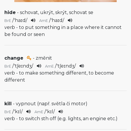
hide
- schovat, ukrýt, skrýt, schovat se
/
'haɪd
/
/
'haɪd
/
BrE
AmE
verb
- to put something in a place where it cannot
be found or seen
change
- změnit
/
'tʃeɪndʒ
/
/
'tʃeɪndʒ
/
BrE
AmE
verb
- to make something different, to become
different
kill
- vypnout (např. světla či motor)
/
'kɪl
/
/
'kɪl
/
BrE
AmE
verb
- to switch sth off (e.g. lights, an engine etc.)