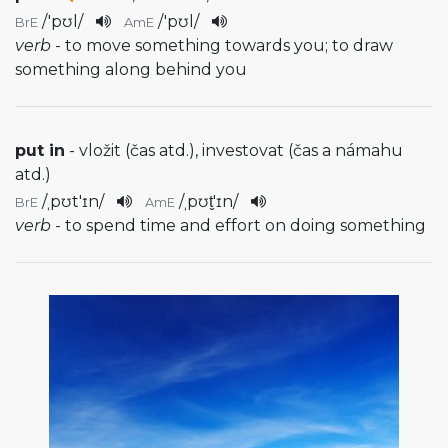
/
'pʊl
/
/
'pʊl
/
BrE
AmE
verb
- to move something towards you; to draw
something along behind you
put in
- vložit (čas atd.), investovat (čas a námahu
atd.)
/
ˌpʊt'ɪn
/
/
ˌpʊt̬'ɪn
/
BrE
AmE
verb
- to spend time and effort on doing something