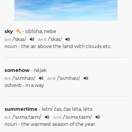
sky
- obloha, nebe
/
'skaɪ
/
/
'skaɪ
/
BrE
AmE
noun
- the air above the land with clouds etc.
somehow
- nějak
/
'sʌmhaʊ
/
/
'sʌmhaʊ
/
BrE
AmE
adverb
- in a way
summertime
- letní čas, čas léta, léto
/
'sʌməˌtaɪm
/
/
'sʌməˌtaɪm
/
BrE
AmE
noun
- the warmest season of the year