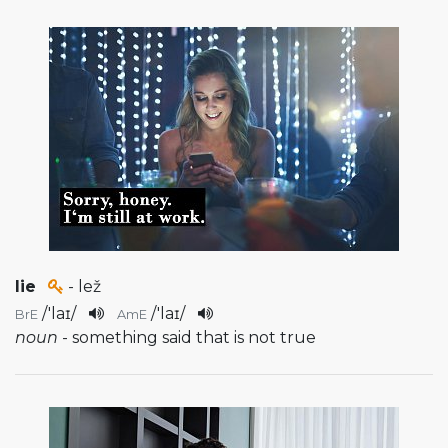
lie
- lež
/
'laɪ
/
/
'laɪ
/
BrE
AmE
noun
- something said that is not true