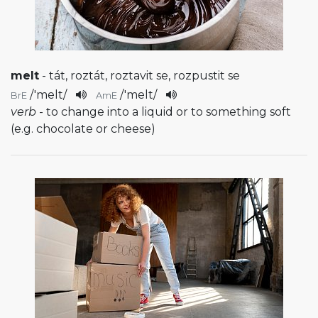
melt
- tát, roztát, roztavit se, rozpustit se
/
'melt
/
/
'melt
/
BrE
AmE
verb
- to change into a liquid or to something soft
(e.g. chocolate or cheese)