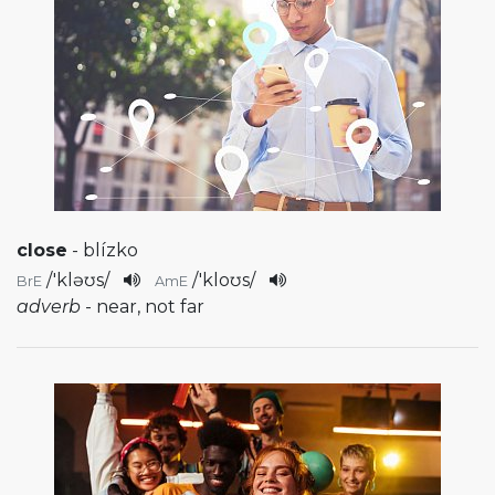
close
- blízko
/
'kləʊs
/
/
'kloʊs
/
BrE
AmE
adverb
- near, not far