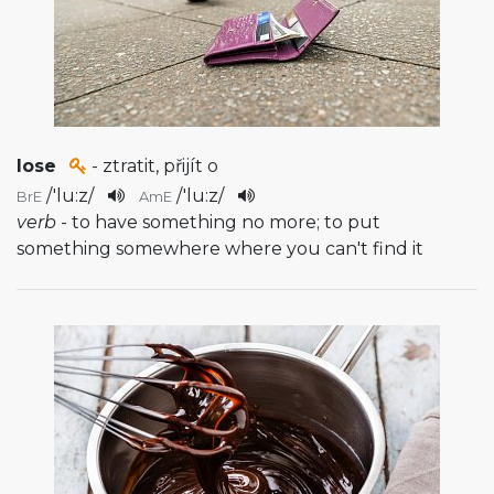
lose
- ztratit, přijít o
/
'lu:z
/
/
'lu:z
/
BrE
AmE
verb
- to have something no more; to put
something somewhere where you can't find it