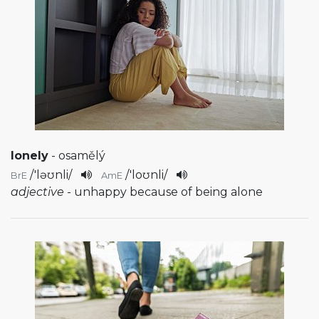
lonely
- osamělý
/
'ləʊnli
/
/
'loʊnli
/
BrE
AmE
adjective
- unhappy because of being alone