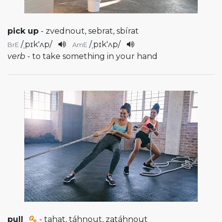
pick up
- zvednout, sebrat, sbírat
/
ˌpɪk'ʌp
/
/
ˌpɪk'ʌp
/
BrE
AmE
verb
- to take something in your hand
pull
- tahat, táhnout, zatáhnout