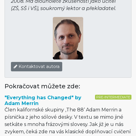
2008. Má dlouholeté zkušenosti jako učitel
(ZŠ, SŠ i VŠ), soukromý lektor a překladatel.
Kontaktovat autora
Pokračovat můžete zde:
"Everything has Changed" by
PRE-INTERMEDIATE
Adam Merrin
Člen kalifornské skupiny ‚The 88‘ Adam Merrin a
písnička z jeho sólové desky. V textu se mimo jiné
setkáte s mnoha frázovými slovesy. Jak již je u nás
zvykem, čeká zde na vás klasické doplňovací cvičení