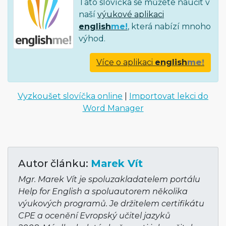
Tato slovíčka se můžete naučit v
naší
výukové aplikaci
english
me!
, která nabízí mnoho
výhod.
Více o aplikaci
english
me!
Vyzkoušet slovíčka online
|
Importovat lekci do
Word Manager
Autor článku:
Marek Vít
Mgr. Marek Vít je spoluzakladatelem portálu
Help for English a spoluautorem několika
výukových programů. Je držitelem certifikátu
CPE a ocenění Evropský učitel jazyků