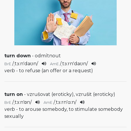
turn down
- odmítnout
/
ˌtɜ:n'daʊn
/
/
ˌtɜ:rn'daʊn
/
BrE
AmE
verb
- to refuse (an offer or a request)
turn on
- vzrušovat (eroticky), vzrušit (eroticky)
/
ˌtɜ:n'ɒn
/
/
ˌtɜ:rn'ɑ:n
/
BrE
AmE
verb
- to arouse somebody, to stimulate somebody
sexually