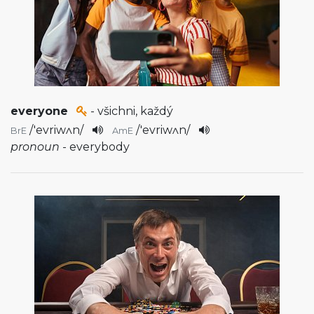
everyone
- všichni, každý
/
'evriwʌn
/
/
'evriwʌn
/
BrE
AmE
pronoun
- everybody