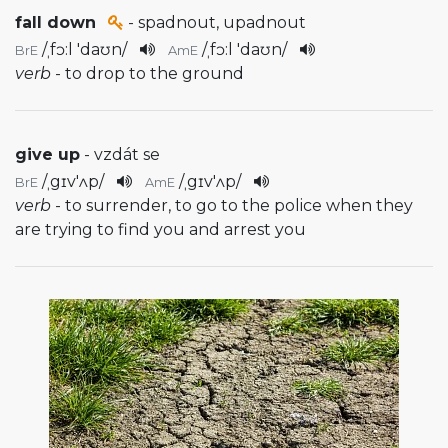
fall down
- spadnout, upadnout
/
ˌfɔ:l 'daʊn
/
/
ˌfɔ:l 'daʊn
/
BrE
AmE
verb
- to drop to the ground
give up
- vzdát se
/
ˌgɪv'ʌp
/
/
ˌgɪv'ʌp
/
BrE
AmE
verb
- to surrender, to go to the police when they
are trying to find you and arrest you