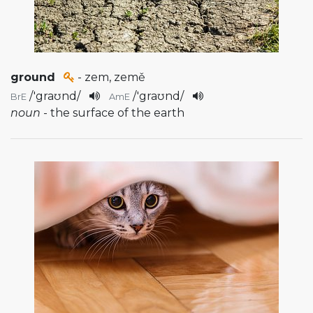
ground
- zem, země
/
'graʊnd
/
/
'graʊnd
/
BrE
AmE
noun
- the surface of the earth