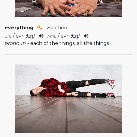
everything
- všechno
/
'evriˌθɪŋ
/
/
'evriˌθɪŋ
/
BrE
AmE
pronoun
- each of the things, all the things