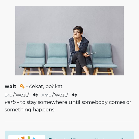
wait
- čekat, počkat
/
'weɪt
/
/
'weɪt
/
BrE
AmE
verb
- to stay somewhere until somebody comes or
something happens