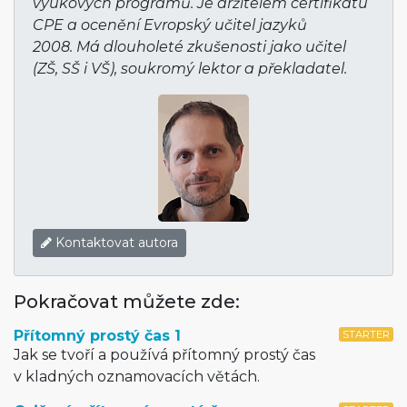
výukových programů. Je držitelem certifikátu
CPE a ocenění Evropský učitel jazyků
2008. Má dlouholeté zkušenosti jako učitel
(ZŠ, SŠ i VŠ), soukromý lektor a překladatel.
Kontaktovat autora
Pokračovat můžete zde:
Přítomný prostý čas 1
STARTER
Jak se tvoří a používá přítomný prostý čas
v kladných oznamovacích větách.