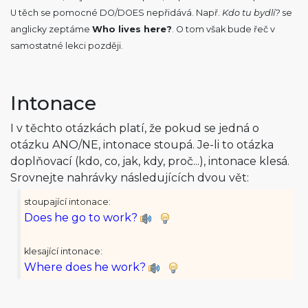
U těch se pomocné DO/DOES nepřidává. Např.
Kdo tu bydlí?
se
anglicky zeptáme
Who lives here?
. O tom však bude řeč v
samostatné lekci později.
Intonace
I v těchto otázkách platí, že pokud se jedná o
otázku ANO/NE, intonace stoupá. Je-li to otázka
doplňovací (kdo, co, jak, kdy, proč...), intonace klesá.
Srovnejte nahrávky následujících dvou vět:
stoupající intonace:
Does he go to work?
klesající intonace:
Where does he work?