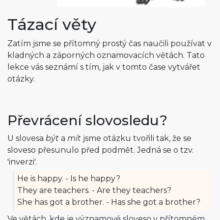
Tázací věty
Zatím jsme se přítomný prostý čas naučili používat v
kladných a záporných oznamovacích větách. Tato
lekce vás seznámí s tím, jak v tomto čase vytvářet
otázky.
Převrácení slovosledu?
U slovesa
být
a
mít
jsme otázku tvořili tak, že se
sloveso přesunulo před podmět. Jedná se o tzv.
'inverzi'.
He is happy. - Is he happy?
They are teachers. - Are they teachers?
She has got a brother. - Has she got a brother?
Ve větách, kde je významové sloveso v přítomném