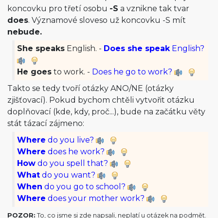
koncovku pro třetí osobu
-S
a vznikne tak tvar
does
. Významové sloveso už koncovku -S mít
nebude.
She speaks
English. -
Does she speak
English?
He goes
to work. -
Does he go to work?
Takto se tedy tvoří otázky ANO/NE (otázky
zjišťovací). Pokud bychom chtěli vytvořit otázku
doplňovací (kde, kdy, proč...), bude na začátku věty
stát tázací zájmeno:
Where
do you live?
Where
does he work?
How
do you spell that?
What
do you want?
When
do you go to school?
Where
does your mother work?
POZOR:
To, co jsme si zde napsali, neplatí u otázek na podmět.