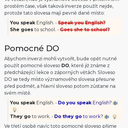
prostém čase, však taková inverze použít nejde,
protože tato slovesa mají pevně dané místo:
You speak
English. -
Speak you English?
She goes
to school. -
Goes she to school?
Pomocné DO
Abychom inverzi mohli vytvořit, bude opět nutné
použít pomocné sloveso
DO
, které již známe z
předcházející lekce o záporných větách. Sloveso
DO se tedy místo významového slovesa přesune
před podmět, a hlavní sloveso potom zůstane na
svém místě.
You speak
English. -
Do you speak
English?
They go
to work. -
Do they go
to work?
Ve třetí osobě navíc toto pomocné sloveso přijme