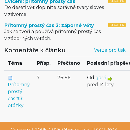
Cvičení: přítomný prostý čas
STARTER
Do deseti vět doplníte správné tvary sloves
v závorce.
Přítomný prostý čas 2: záporné věty
STARTER
Jak se tvoří a používá přítomný prostý čas
v záporných větách.
Komentáře k článku
Verze pro tisk
Téma
Přísp.
Přečteno
Poslední příspěv
7
76196
Od
garri
Přítomný
před 14 lety
prostý
čas #3:
otázky
Copyright 2005–2026
Vitware s.r.o.
| ISSN 1803–