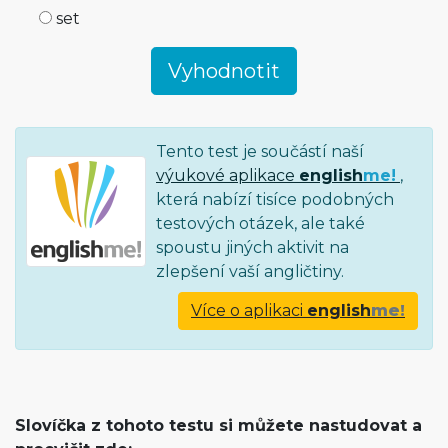
set
Tento test je součástí naší
výukové aplikace
english
me!
,
která nabízí tisíce podobných
testových otázek, ale také
spoustu jiných aktivit na
zlepšení vaší angličtiny.
Více o aplikaci
english
me!
Slovíčka z tohoto testu si můžete nastudovat a