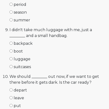
period
season
summer
I didn't take much luggage with me, just a
________ and a small handbag.
backpack
boot
luggage
suitcases
We should ________ out now, if we want to get
there before it gets dark. Is the car ready?
depart
leave
put