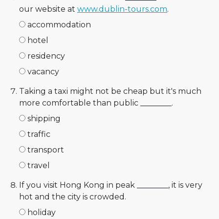
our website at
www.dublin-tours.com
.
accommodation
hotel
residency
vacancy
Taking a taxi might not be cheap but it's much
more comfortable than public ________.
shipping
traffic
transport
travel
If you visit Hong Kong in peak ________, it is very
hot and the city is crowded.
holiday