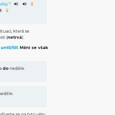
day
?
tuaci, která se
ti (
netrvá
).
u
until/till
.
Mění se však
a
do
neděle.
eděle.
ívejte se na tyto věty: