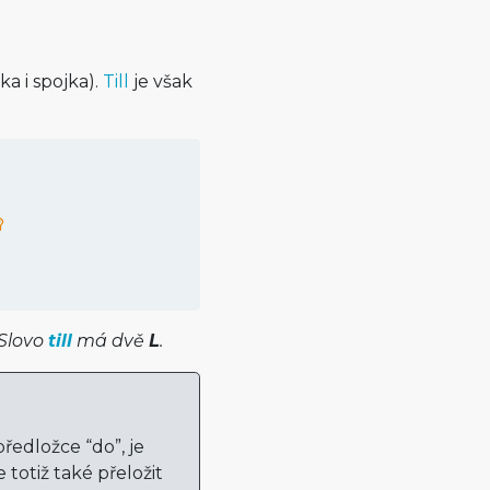
ka i spojka).
Till
je však
 Slovo
till
má dvě
L
.
předložce “do”, je
totiž také přeložit