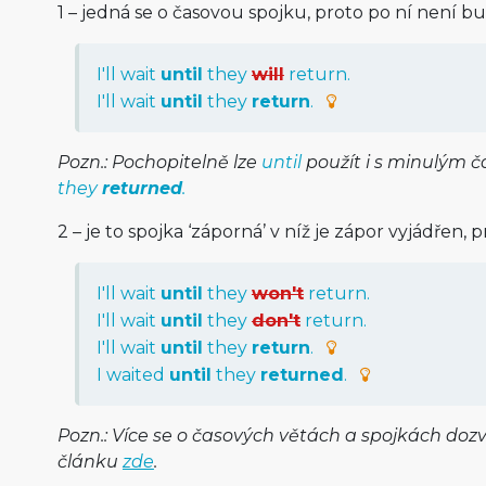
1 – jedná se o časovou spojku, proto po ní není bu
I'll wait
until
they
will
return.
I'll wait
until
they
return
.
Pozn.: Pochopitelně lze
until
použít i s minulým 
they
returned
.
2 – je to spojka ‘záporná’ v níž je zápor vyjádřen, p
I'll wait
until
they
won't
return.
I'll wait
until
they
don't
return.
I'll wait
until
they
return
.
I waited
until
they
returned
.
Pozn.: Více se o časových větách a spojkách do
článku
zde
.