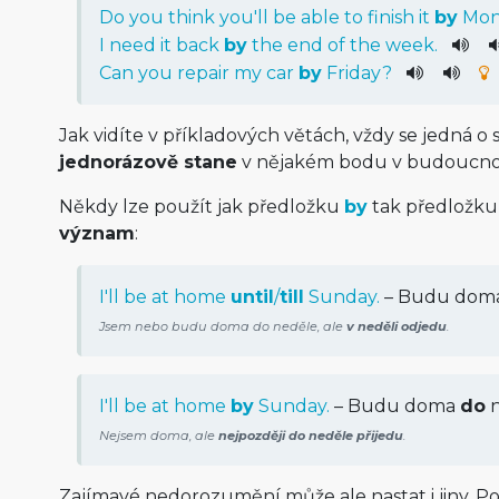
Do
you
think
you
'll
be
able
to
finish
it
by
Mon
I
need
it
back
by
the
end
of
the
week
.
Can
you
repair
my
car
by
Friday
?
Jak vidíte v příkladových větách, vždy se jedná o si
jednorázově stane
v nějakém bodu v budoucnos
Někdy lze použít jak předložku
by
tak předložk
význam
:
I'll be at home
until
/
till
Sunday.
– Budu dom
Jsem nebo budu doma do neděle, ale
v neděli odjedu
.
I'll be at home
by
Sunday.
– Budu doma
do
n
Nejsem doma, ale
nejpozději do neděle přijedu
.
Zajímavé nedorozumění může ale nastat i jiny. Pod