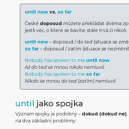
until now
vs.
so far
České
doposud
můžete překládat dvěma způ
jestli věc, o které se bavíte, stále trvá či nikoli.
until now
– doposud / do teď (situace se změ
so far
– doposud / zatím (situace se nezměnil
Nobody has spoken to me
until now
.
Až do teď se mnou nikdo nemluvil.
Nobody has spoken to me
so far
.
Nikdo se mnou do teď (zatím) nemluvil.
until
jako spojka
Význam spojky je podobný –
dokud (dokud ne)
.
na dva základní problémy: