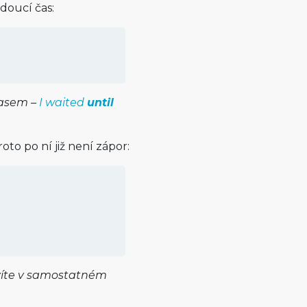
doucí čas:
časem –
I waited
until
roto po ní již není zápor:
zvíte v samostatném