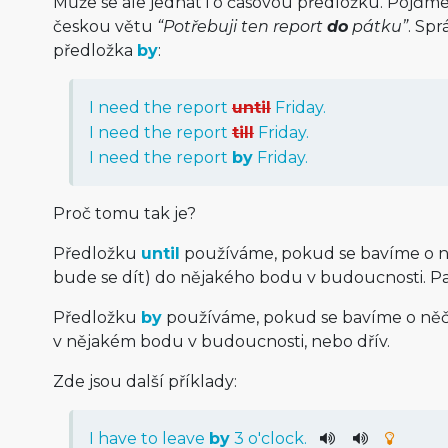
Může se ale jednat i o časovou předložku. Pojďme
českou větu
“Potřebuji ten report
do
pátku”
. Spr
předložka
by
:
I need the report
until
Friday.
I need the report
till
Friday.
I need the report
by
Friday.
Proč tomu tak je?
Předložku
until
používáme, pokud se bavíme o 
bude se dít) do nějakého bodu v budoucnosti. Pa
Předložku
by
používáme, pokud se bavíme o něč
v nějakém bodu v budoucnosti, nebo dřív.
Zde jsou další příklady:
I
have
to
leave
by
3
o'clock
.