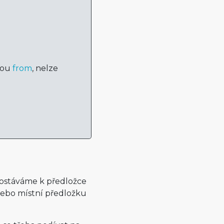
kou
from
, nelze
ostáváme k předložce
nebo místní předložku