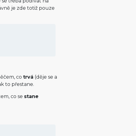
 se třeba podívat na
ávně je zde totiž pouze
něčem, co
trvá
(děje se a
k to přestane.
em, co se
stane