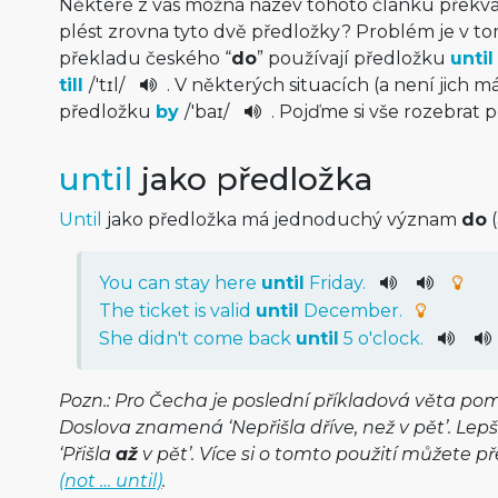
Některé z vás možná název tohoto článku překvap
plést zrovna tyto dvě předložky? Problém je v tom
překladu českého “
do
” používají předložku
until
till
/
'tɪl
/
. V některých situacích (a není jich 
předložku
by
/
'baɪ
/
. Pojďme si vše rozebrat 
until
jako předložka
Until
jako předložka má jednoduchý význam
do
(
You
can
stay
here
until
Friday
.
The ticket is valid
until
December.
She
did
n't
come
back
until
5
o'clock
.
Pozn.: Pro Čecha je poslední příkladová věta po
Doslova znamená ‘Nepřišla dříve, než v pět’. Lep
‘Přišla
až
v pět’. Více si o tomto použití můžete p
(not … until)
.