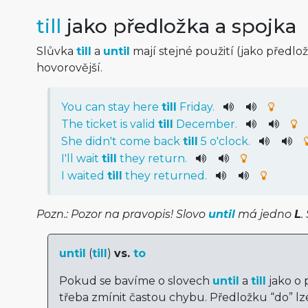
till
jako předložka a spojka
Slůvka
till
a
until
mají stejné použití (jako předlož
hovorovější.
You
can
stay
here
till
Friday
.
The
ticket
is
valid
till
December
.
She
did
n't
come
back
till
5
o'clock
.
I
'll
wait
till
they
return
.
I
waited
till
they
returned
.
Pozn.: Pozor na pravopis! Slovo
until
má jedno
L
.
until
(
till
)
vs.
to
Pokud se bavíme o slovech
until
a
till
jako o 
třeba zmínit častou chybu. Předložku “do” lze 