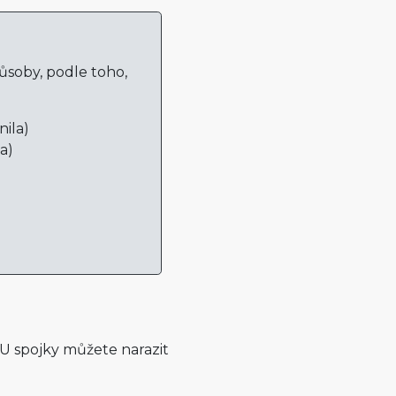
soby, podle toho,
nila)
a)
 U spojky můžete narazit