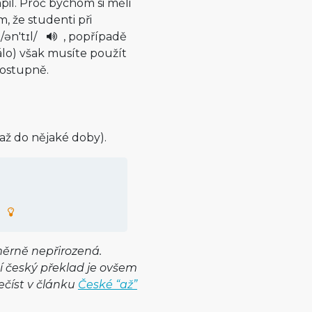
il. Proč bychom si měli
, že studenti při
/
ən'tɪl
/
, popřípadě
málo) však musíte použít
postupně.
až do nějaké doby).
měrně nepřirozená.
ší český překlad je ovšem
řečíst v článku
České “až”