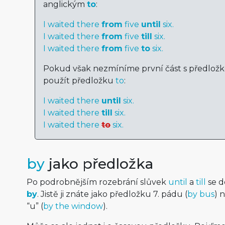
anglickým
to
:
I waited there
from
five
until
six.
I waited there
from
five
till
six.
I waited there
from
five
to
six.
Pokud však nezmíníme první část s předlož
použít předložku
to
:
I waited there
until
six.
I waited there
till
six.
I waited there
to
six.
by
jako předložka
Po podrobnějším rozebrání slůvek
until
a
till
se d
by
. Jistě ji znáte jako předložku 7. pádu (
by bus
) 
“u” (
by the window
).