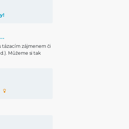
y!
…
 s tázacím zájmenem či
atd.). Můžeme si tak