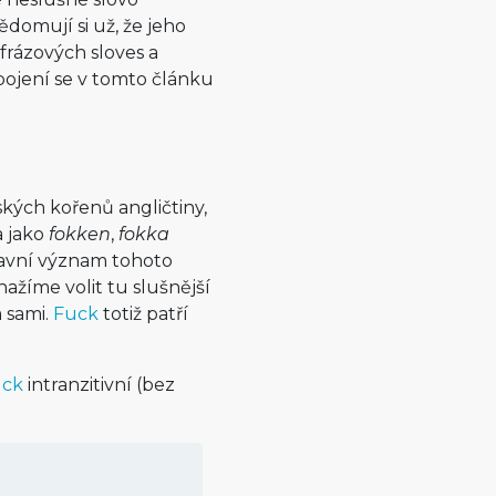
ědomují si už, že jeho
 frázových sloves a
pojení se v tomto článku
ých kořenů angličtiny,
a jako
fokken
,
fokka
hlavní význam tohoto
nažíme volit tu slušnější
 sami.
Fuck
totiž patří
uck
intranzitivní (bez