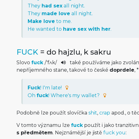
They
had sex
all night.
They
made love
all night.
Make love
to me.
He wanted to
have sex with her
.
FUCK
= do hajzlu, k sakru
Slovo
fuck
/
'fʌk
/
také používáme jako zvolán
nepříjemného stane, takové to české
doprdele
, 
Fuck
! I'm late!
Oh
fuck
! Where's my wallet?
Podobně lze použít slovíčka
shit
,
crap
apod., o těc
V tomto významu lze
fuck
použít i jako tranzitivn
s předmětem
. Nejznámější je jistě
fuck you
: