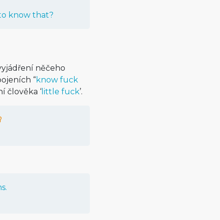
to know that?
vyjádření něčeho
ojeních “
know fuck
í člověka ‘
little fuck
’.
s.