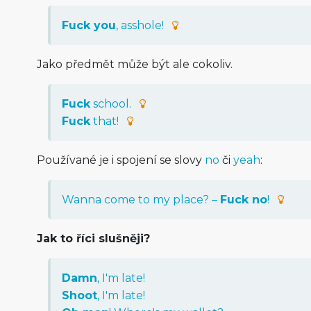
Fuck you
, asshole!
Jako předmět může být ale cokoliv.
Fuck
school.
Fuck
that!
Používané je i spojení se slovy
no
či
yeah
:
Wanna come to my place? –
Fuck no
!
Jak to říci slušněji?
Damn
, I'm late!
Shoot
, I'm late!