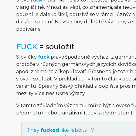
v angličtině. Mnozí asi vědí, co znamená, ale neuv
použití je daleko širší, používá se v rámci různých
dalších spojení. Na všechny důležité významy a s
podíváme.
FUCK
= souložit
Slovíčko
fuck
pravděpodobně vychází z germánsk
protože v různých germánských jazycích slovíčk
apod. znamenala ‘kopulovat’. Přesně to je totiž 
slova – souložit. V překladech v tomto článku se s
variantu. Správný český překlad si doplňte prosím
mezi ty více neslušné výrazy.
V tomto základním významu může být sloveso
f
předmětu) nebo tranzitivní (tedy s předmětem).
They
fucked
like rabbits.