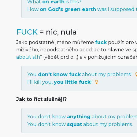
What
on earth
is this?
How
on God's green earth
was I supposed 
FUCK
= nic, nula
Jako podstatné jméno můžeme
fuck
použít pro 
mizivého, nepodstatného apod. Je to hlavně ve sp
about sth
” (vědět prd o…) a v ponižujícím označen
You
don't know fuck
about my problems!
I'll kill you,
you little fuck
!
Jak to říct slušněji?
You don't know
anything
about my problem
You don't know
squat
about my problems.