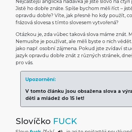
Nejčastější anglická nadávka je jistě slovo na čtyř
Jistě ho dobře znáte. Spíše bychom měli říct – jis
opravdu dobře? Víte, jak přesně ho kdy použít, 
frázová slovesa s tímto slovesem vytvořená?
Otázkou je, zda vůbec taková slova máme znát. M
Nemusíte je používat, ale měli byste o nich vědět.
jako např. osobní zájmena. Pokud jste zvídaví stud
jazyk opravdu dobře znát z různých stránek, dneš
pro vás.
Upozornění:
V tomto článku jsou obsažena slova a vý
děti a mládež do 15 let!
Slovíčko
FUCK
Slovo
fuck
/
'fʌk
/
je asi to nejčastěji používan