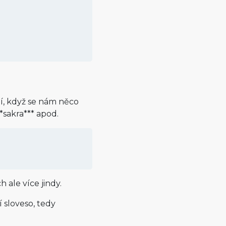
í, když se nám něco
**sakra*** apod.
h ale více jindy.
í sloveso, tedy