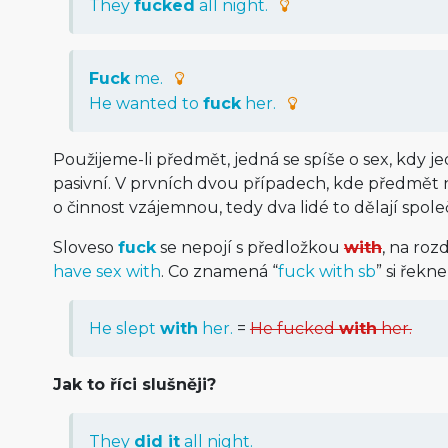
They
fucked
all night.
Fuck
me.
He wanted to
fuck
her.
Použijeme-li předmět, jedná se spíše o sex, kdy je
pasivní. V prvních dvou případech, kde předmět 
o činnost vzájemnou, tedy dva lidé to dělají spole
Sloveso
fuck
se nepojí s předložkou
with
, na roz
have sex with
. Co znamená “
fuck with sb
” si řekn
He slept
with
her.
=
He fucked
with
her.
Jak to říci slušněji?
They
did it
all night.