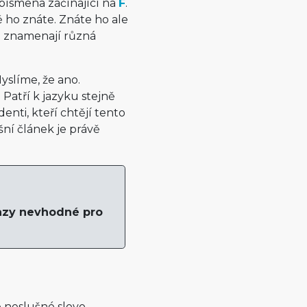
i písmena začínající na
F
.
tě ho znáte. Znáte ho ale
co znamenají různá
yslíme, že ano.
 Patří k jazyku stejně
enti, kteří chtějí tento
ní článek je právě
razy nevhodné pro
é neslušné slovo