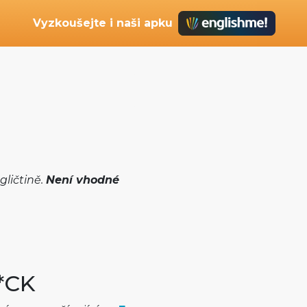
Vyzkoušejte i naši apku
ličtině.
Není vhodné
F*CK