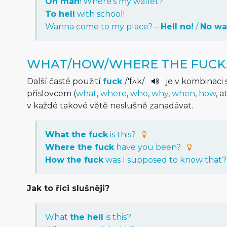
Oh man
! Where's my wallet?
To hell
with school!
Wanna come to my place? –
Hell no!
/
No wa
WHAT/HOW/WHERE THE FUCK
Další časté použití
fuck
/
'fʌk
/
je v kombinaci
příslovcem (
what
,
where
,
who
,
why
,
when
,
how
, 
v každé takové větě neslušně zanadávat.
What the fuck
is this?
Where the fuck
have you been?
How the fuck
was I supposed to know that?
Jak to říci slušněji?
What
the hell
is this?