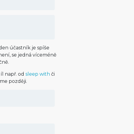
den účastník je spíše
není, se jedná víceméně
čně.
díl např. od
sleep with
či
eme později.