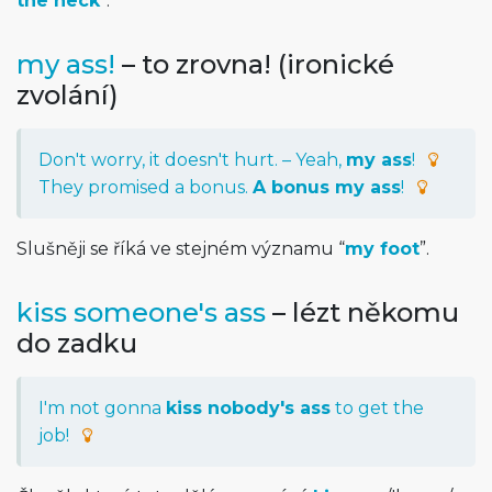
the neck
”.
my ass!
– to zrovna! (ironické
zvolání)
Don't worry, it doesn't hurt. – Yeah,
my ass
!
They promised a bonus.
A bonus my ass
!
Slušněji se říká ve stejném významu “
my foot
”.
kiss someone's ass
– lézt někomu
do zadku
I'm not gonna
kiss nobody's ass
to get the
job!