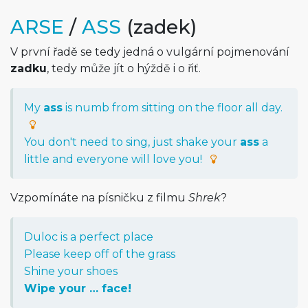
ARSE
/
ASS
(zadek)
V první řadě se tedy jedná o vulgární pojmenování
zadku
, tedy může jít o hýždě i o řiť.
My
ass
is numb from sitting on the floor all day.
You don't need to sing, just shake your
ass
a
little and everyone will love you!
Vzpomínáte na písničku z filmu
Shrek
?
Duloc is a perfect place
Please keep off of the grass
Shine your shoes
Wipe your … face!