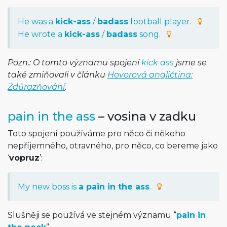
He was a
kick-ass
/
badass
football player.
He wrote a
kick-ass
/
badass
song.
Pozn.: O tomto významu spojení
kick ass
jsme se
také zmiňovali v článku
Hovorová angličtina:
Zdůrazňování
.
pain in the ass
– vosina v zadku
Toto spojení používáme pro něco či někoho
nepříjemného, otravného, pro něco, co bereme jako
‘
vopruz
’:
My new boss is
a pain in the ass
.
Slušněji se používá ve stejném významu “
pain in