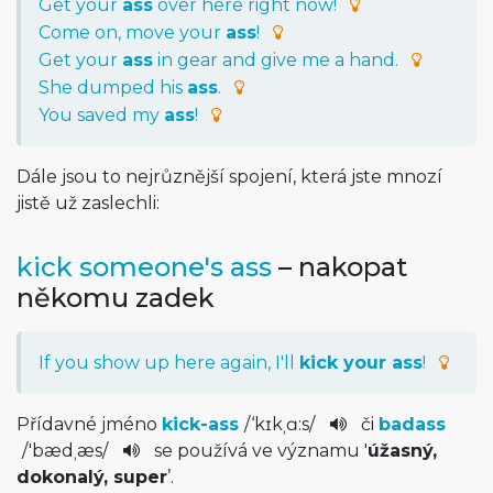
Get your
ass
over here right now!
Come on, move your
ass
!
Get your
ass
in gear and give me a hand.
She dumped his
ass
.
You saved my
ass
!
Dále jsou to nejrůznější spojení, která jste mnozí
jistě už zaslechli:
kick someone's ass
– nakopat
někomu zadek
If you show up here again, I'll
kick your ass
!
Přídavné jméno
kick-ass
/
‘kɪkˌɑ:s
/
či
badass
/
'bædˌæs
/
se používá ve významu '
úžasný,
dokonalý, super
’.