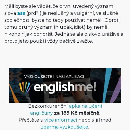
Měli byste ale vědět, že první uvedený význam
slova
ass
(prd*l) je neslušný a vulgární, ve slušné
společnosti byste ho tedy používat neměli. Oproti
tomu druhý význam (hlupák, idiot) by neměl
nikoho nijak pohoršit. Jedná se ale o slovo urážlivé a
proto jeho použití vždy pečlivě zvažte.
Bezkonkurenční
apka na učení
angličtiny
za 189 Kč měsíčně
.
Přečtěte si
více informací
nebo si ji hned
zdarma vyzkoušejte
.