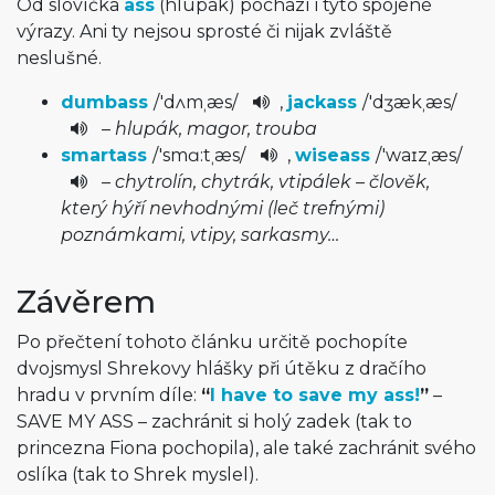
Od slovíčka
ass
(hlupák) pochází i tyto spojené
výrazy. Ani ty nejsou sprosté či nijak zvláště
neslušné.
dumbass
/
'dʌmˌæs
/
,
jackass
/
'dʒækˌæs
/
–
hlupák, magor, trouba
smartass
/
'smɑ:tˌæs
/­
,
wiseass
/
'waɪzˌæs
/
–
chytrolín, chytrák, vtipálek – člověk,
který hýří nevhodnými (leč trefnými)
poznámkami, vtipy, sarkasmy…
Závěrem
Po přečtení tohoto článku určitě pochopíte
dvojsmysl Shrekovy hlášky při útěku z dračího
hradu v prvním díle:
“
I have to save my ass!
”
–
SAVE MY ASS – zachránit si holý zadek (tak to
princezna Fiona pochopila), ale také zachránit svého
oslíka (tak to Shrek myslel).