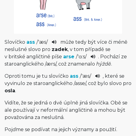
Slovíčko
ass
/
'æs
/
může tedy být více či méně
neslušné slovo pro
zadek
, v tom případě se
v britské angličtině píše
arse
/
'ɑ:s
/
. Pochází ze
staroanglického
/
ærs
/
, což znamenalo
hýždě
.
Oproti tomu je tu slovíčko
ass
/
'æs
/
, které se
vyvinulo ze staroanglického
/
asse
/
, což bylo slovo pro
osla
.
Vidíte, že se jedná o dvě úplně jiná slovíčka. Obě se
ale používají v neformální angličtině a mohou být
považována za neslušná.
Pojďme se podívat na jejich významy a použití.