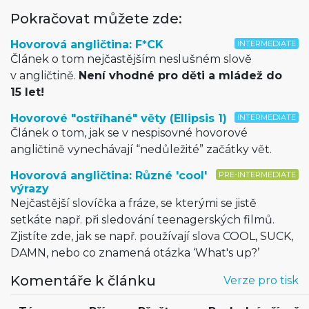
Pokračovat můžete zde:
Hovorová angličtina: F*CK
INTERMEDIATE
Článek o tom nejčastějším neslušném slově
v angličtině.
Není vhodné pro děti a mládež do
15 let!
Hovorové "ostříhané" věty (Ellipsis 1)
INTERMEDIATE
Článek o tom, jak se v nespisovné hovorové
angličtině vynechávají “nedůležité” začátky vět.
Hovorová angličtina: Různé 'cool'
PRE-INTERMEDIATE
výrazy
Nejčastější slovíčka a fráze, se kterými se jistě
setkáte např. při sledování teenagerských filmů.
Zjistíte zde, jak se např. používají slova COOL, SUCK,
DAMN, nebo co znamená otázka ‘What's up?’
Komentáře k článku
Verze pro tisk