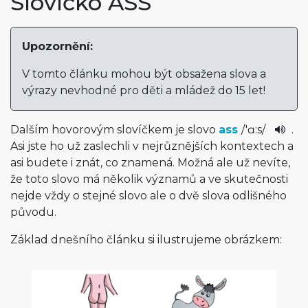
Slovíčko ASS
Upozornění:
V tomto článku mohou být obsažena slova a
výrazy nevhodné pro děti a mládež do 15 let!
Dalším hovorovým slovíčkem je slovo
ass
/
'ɑ:s
/
.
Asi jste ho už zaslechli v nejrůznějších kontextech a
asi budete i znát, co znamená. Možná ale už nevíte,
že toto slovo má několik významů a ve skutečnosti
nejde vždy o stejné slovo ale o dvě slova odlišného
původu.
Základ dnešního článku si ilustrujeme obrázkem: