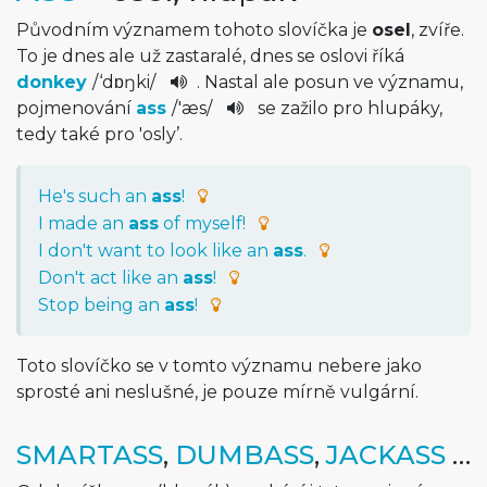
Původním významem tohoto slovíčka je
osel
, zvíře.
To je dnes ale už zastaralé, dnes se oslovi říká
donkey
/
‘dɒŋki
/
. Nastal ale posun ve významu,
pojmenování
ass
/
'æs
/
se zažilo pro hlupáky,
tedy také pro 'osly’.
He's such an
ass
!
I made an
ass
of myself!
I don't want to look like an
ass
.
Don't act like an
ass
!
Stop being an
ass
!
Toto slovíčko se v tomto významu nebere jako
sprosté ani neslušné, je pouze mírně vulgární.
SMARTASS
,
DUMBASS
,
JACKASS
…