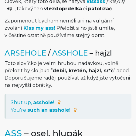
Člověk, který toto dělá, se nazývá
kissass
/
'kɪsˌɑ:s
/
, takový ten
vlezdoprdelka
či
patolízač
.
Zapomenout bychom neměli ani na vulgární
zvolání
Kiss my ass!
Přeložit si ho jistě umíte,
v češtině ostatně používáme stejný obrat.
ARSEHOLE
/
ASSHOLE
– hajzl
Toto slovíčko je velmi hrubou nadávkou, volně
přeložit by šlo jako “
debil, kretén, hajzl, sr*č
” apod.
Doporučujeme raději používat až když jste vytočeni
na nejvyšší obrátky.
Shut up,
asshole
!
You're
such an asshole
!
ASS
– osel, hlupák