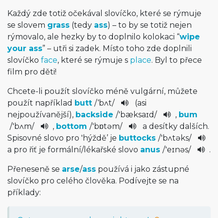
Každý zde totiž očekával slovíčko, které se rýmuje
se slovem
grass
(tedy
ass
) – to by se totiž nejen
rýmovalo, ale hezky by to doplnilo kolokaci “
wipe
your ass
” – utři si zadek. Místo toho zde doplnili
slovíčko
face
, které se rýmuje s
place
. Byl to přece
film pro děti!
Chcete-li použít slovíčko méně vulgární, můžete
použít například
butt
/
‘bʌt
/
(asi
nejpoužívanější),
backside
/
'bæksaɪd
/­
,
bum
/
'bʌm
/
,
bottom
/
'bɒtəm
/
a desítky dalších.
Spisovné slovo pro 'hýždě’ je
buttocks
/
'bʌtəks
/
a pro řiť je formální/lékařské slovo
anus
/
'eɪnəs
/
.
Přeneseně se
arse
/
ass
používá i jako zástupné
slovíčko pro celého člověka. Podívejte se na
příklady: