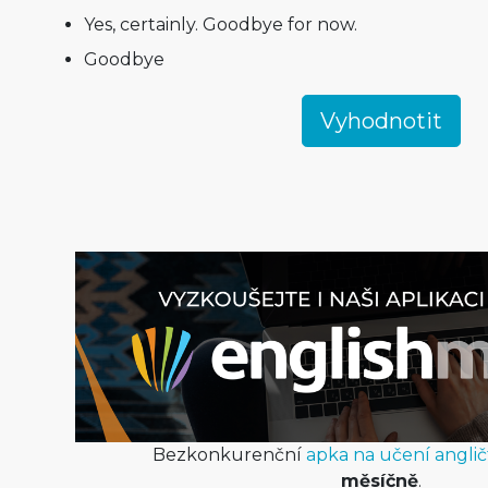
Yes, certainly. Goodbye for now.
Goodbye
Bezkonkurenční
apka na učení anglič
měsíčně
.