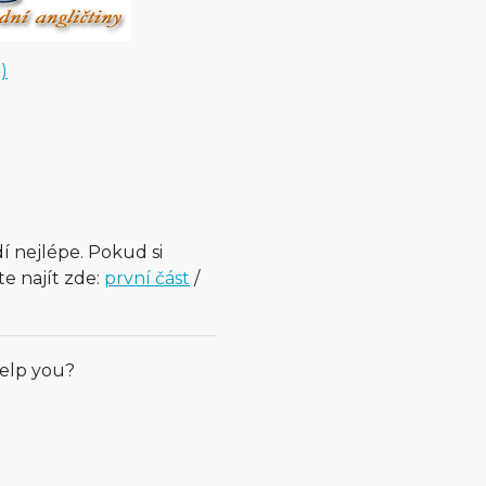
)
í nejlépe. Pokud si
te najít zde:
první část
/
help you?