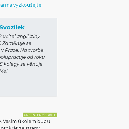
arma vyzkoušejte
.
Svozílek
učitel angličtiny
í. Zaměřuje se
v Praze. Na tvorbě
olupracuje od roku
 S kolegy se věnuje
hMe!
PRE-INTERMEDIATE
ny. Vaším úkolem budu
ntokrát ze strany