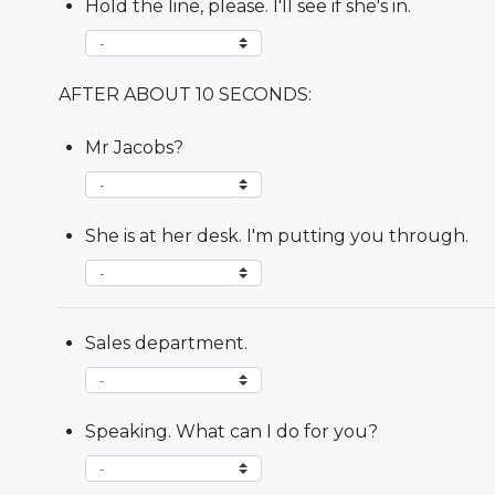
Hold the line, please. I'll see if she's in.
AFTER ABOUT 10 SECONDS:
Mr Jacobs?
She is at her desk. I'm putting you through.
Sales department.
Speaking. What can I do for you?