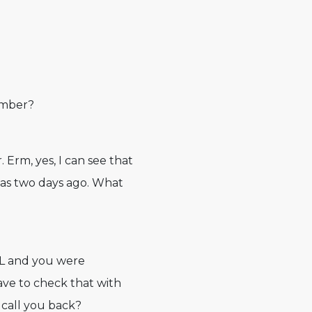
umber?
Erm, yes, I can see that
as two days ago. What
DHL and you were
have to check that with
 call you back?