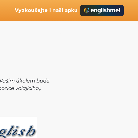
Vyzkoušejte i naši apku
)
y. Vaším úkolem bude
zice volajícího).