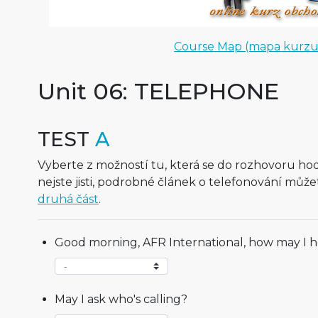
Course Map (mapa kurzu
Unit 06: TELEPHONE
TEST
A
Vyberte z možností tu, která se do rozhovoru hod
nejste jisti, podrobné článek o telefonování může
druhá část
.
Good morning, AFR International, how may I 
May I ask who's calling?