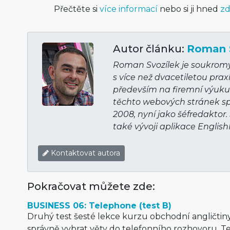
Přečtěte si
více informací
nebo si ji hned
zd
Autor článku:
Roman 
Roman Svozílek je soukromý 
s více než dvacetiletou prax
především na firemní výuku 
těchto webových stránek sp
2008, nyní jako šéfredaktor.
také vývoji aplikace Englis
Kontaktovat autora
Pokračovat můžete zde:
BUSINESS 06: Telephone (test B)
Druhý test šesté lekce kurzu obchodní angličti
správně vybrat věty do telefonního rozhovoru. Te