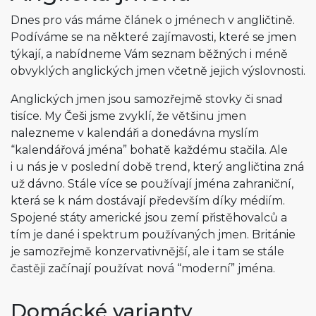
Dnes pro vás máme článek o jménech v angličtině.
Podíváme se na některé zajímavosti, které se jmen
týkají, a nabídneme Vám seznam běžných i méně
obvyklých anglických jmen včetně jejich výslovnosti.
Anglických jmen jsou samozřejmě stovky či snad
tisíce. My Češi jsme zvyklí, že většinu jmen
nalezneme v kalendáři a donedávna myslím
“kalendářová jména” bohatě každému stačila. Ale
i u nás je v poslední době trend, který angličtina zná
už dávno. Stále více se používají jména zahraniční,
která se k nám dostávají především díky médiím.
Spojené státy americké jsou zemí přistěhovalců a
tím je dané i spektrum používaných jmen. Británie
je samozřejmě konzervativnější, ale i tam se stále
častěji začínají používat nová “moderní” jména.
Domácké varianty