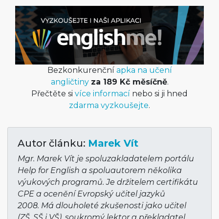
Bezkonkurenční
apka na učení
angličtiny
za 189 Kč měsíčně
.
Přečtěte si
více informací
nebo si ji hned
zdarma vyzkoušejte
.
Autor článku:
Marek Vít
Mgr. Marek Vít je spoluzakladatelem portálu
Help for English a spoluautorem několika
výukových programů. Je držitelem certifikátu
CPE a ocenění Evropský učitel jazyků
2008. Má dlouholeté zkušenosti jako učitel
(ZŠ, SŠ i VŠ), soukromý lektor a překladatel.