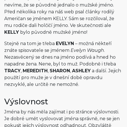
nevíme, že se původně jednalo o mužské jméno.
Před několika roky na náš web psal články rodilý
Američan se jménem KELLY. Sám se rozčiloval, že
mu rodiče dali holčičí jméno. Ve skutečnosti ale
KELLY
bylo původně mužské jméno!
Stejně na tom je třeba
EVELYN
– možná někteří
znáte spisovatele se jménem
Evelyn Waugh
.
Nezasvěcený se dnes na jméno podívá a hned ho
napadne žena. Nene, byl to muž. Podobně i třeba
TRACY
,
MEREDITH
,
SHARON
,
ASHLEY
a další. Jejich
použití pro muže je v dnešní době opravdu
nezvyklé, ale určitě ne nemožné.
Výslovnost
Jména by nás měla zajímat i po stránce výslovnosti.
Je dobré umět vyslovovat jména správně, ne se jen
pokusit jejich výslovnost odhadnout. Obzvláště