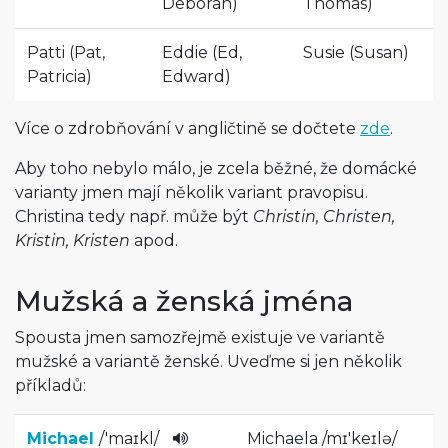
Deborah)
Thomas)
Patti (Pat,
Eddie (Ed,
Susie (Susan)
Patricia)
Edward)
Více o zdrobňování v angličtině se dočtete
zde
.
Aby toho nebylo málo, je zcela běžné, že domácké
varianty jmen mají několik variant pravopisu.
Christina tedy např. může být
Christin, Christen,
Kristin, Kristen
apod.
Mužská a ženská jména
Spousta jmen samozřejmě existuje ve variantě
mužské a variantě ženské. Uveďme si jen několik
příkladů:
Michael
/
'maɪkl
/
Michaela
/
mɪ'keɪlə
/