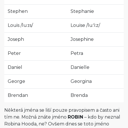
Stephen
Stephanie
Louis
/
lu:ɪs
/
Louise
/
lu:'i:z
/
Joseph
Josephine
Peter
Petra
Daniel
Danielle
George
Georgina
Brendan
Brenda
Některá jména se liší pouze pravopisem a často ani
tím ne. Možná znáte jméno
ROBIN
– kdo by neznal
Robina Hooda, ne? Ovšem dnes se toto jméno