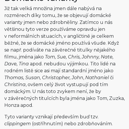
Již tak velká množina jmen dále nabývá na
rozměrech díky tomu, že se objevují domácké
varianty jmen nebo zdrobněliny. Zatímco u nás
většinou tyto verze používáme opravdu jen
v neformálních situacích, v angličtině je celkem
běžné, že se domácké jméno používá všude. Když
se např. podíváte na závěrečné titulky nějakého
filmu, jména jako
Tom, Sue, Chris, Johnny, Nate,
Dave, Tina
apod. nebudou výjimkou. Tito lidé na
rodném listě sice asi mají standardní jméno jako
Thomas, Susan, Christopher, John
,
Nathaniel
či
Christina
, ovšem celý život vystupují pod tím
domáckým. U nás toto zvykem není, že by
v závěrečných titulcích byla jména jako Tom, Zuzka,
Honza apod.
Tyto varianty vznikají především buď tzv.
clippingem
(ostříhnutím) nebo zdrobňováním.