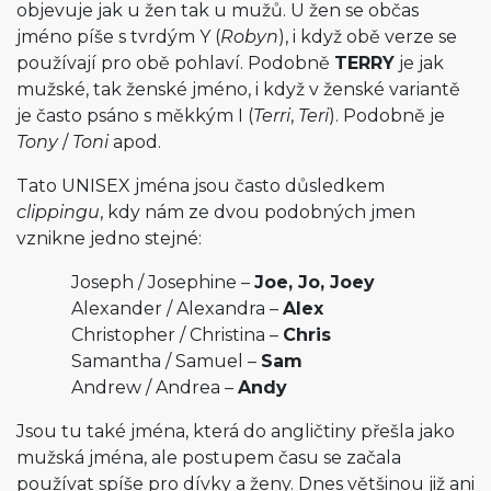
objevuje jak u žen tak u mužů. U žen se občas
jméno píše s tvrdým Y (
Robyn
), i když obě verze se
používají pro obě pohlaví. Podobně
TERRY
je jak
mužské, tak ženské jméno, i když v ženské variantě
je často psáno s měkkým I (
Terri
,
Teri
). Podobně je
Tony
/
Toni
apod.
Tato UNISEX jména jsou často důsledkem
clippingu
, kdy nám ze dvou podobných jmen
vznikne jedno stejné:
Joseph / Josephine –
Joe, Jo, Joey
Alexander / Alexandra –
Alex
Christopher / Christina –
Chris
Samantha / Samuel –
Sam
Andrew / Andrea –
Andy
Jsou tu také jména, která do angličtiny přešla jako
mužská jména, ale postupem času se začala
používat spíše pro dívky a ženy. Dnes většinou již ani