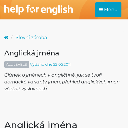
Menu
Slovní zásoba
Anglická jména
ALL LEVELS
Vydáno dne 22.05.2011
Článek o jménech v angličtině, jak se tvoří
domácké varianty jmen, přehled anglických jmen
včetně výslovnosti…
Anglická jména