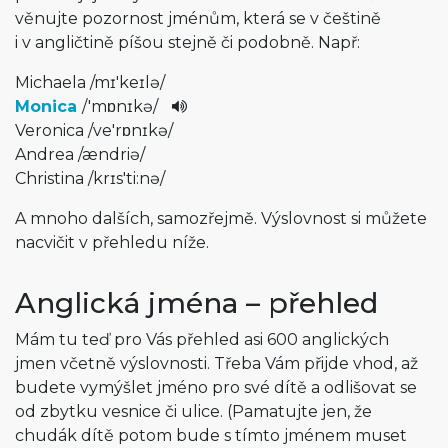
věnujte pozornost jménům, která se v češtině
i v angličtině píšou stejně či podobně. Např:
Michaela
/
mɪ'keɪlə
/
Monica
/
'mɒnɪkə
/
Veronica
/
ve'rɒnɪkə
/
Andrea
/
ændriə
/
Christina
/
krɪs'ti:nə
/
A mnoho dalších, samozřejmě. Výslovnost si můžete
nacvičit v přehledu níže.
Anglická jména – přehled
Mám tu teď pro Vás přehled asi 600 anglických
jmen včetně výslovnosti. Třeba Vám přijde vhod, až
budete vymýšlet jméno pro své dítě a odlišovat se
od zbytku vesnice či ulice. (Pamatujte jen, že
chudák dítě potom bude s tímto jménem muset