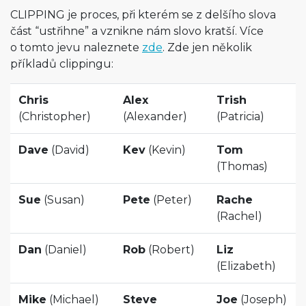
CLIPPING je proces, při kterém se z delšího slova
část “ustřihne” a vznikne nám slovo kratší. Více
o tomto jevu naleznete
zde
. Zde jen několik
příkladů clippingu:
Chris
Alex
Trish
(Christopher)
(Alexander)
(Patricia)
Dave
(David)
Kev
(Kevin)
Tom
(Thomas)
Sue
(Susan)
Pete
(Peter)
Rache
(Rachel)
Dan
(Daniel)
Rob
(Robert)
Liz
(Elizabeth)
Mike
(Michael)
Steve
Joe
(Joseph)