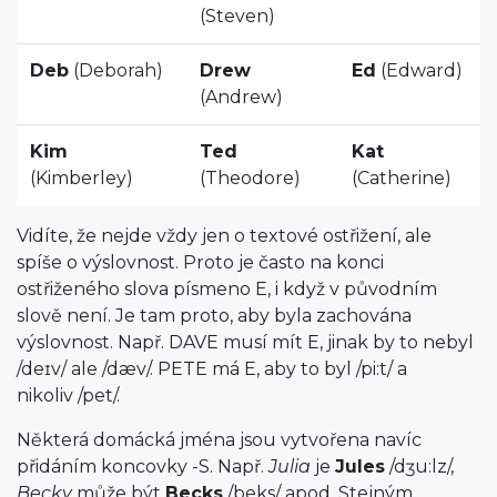
(Steven)
Deb
(Deborah)
Drew
Ed
(Edward)
(Andrew)
Kim
Ted
Kat
(Kimberley)
(Theodore)
(Catherine)
Vidíte, že nejde vždy jen o textové ostřižení, ale
spíše o výslovnost. Proto je často na konci
ostřiženého slova písmeno E, i když v původním
slově není. Je tam proto, aby byla zachována
výslovnost. Např. DAVE musí mít E, jinak by to nebyl
/
deɪv
/
ale
/
dæv
/
. PETE má E, aby to byl
/
pi:t
/
a
nikoliv
/
pet
/
.
Některá domácká jména jsou vytvořena navíc
přidáním koncovky -S. Např.
Julia
je
Jules
/
dʒu:lz
/
,
Becky
může být
Becks
/
beks
/
apod. Stejným