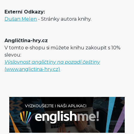
Externí Odkazy:
Dušan Melen
- Stránky autora knihy.
Angličtina-hry.cz
V tomto e-shopu si můžete knihu zakoupit s 10%
slevou:
Výslovnost angličtiny na pozadí češtiny
(www.anglictina-hry.cz)