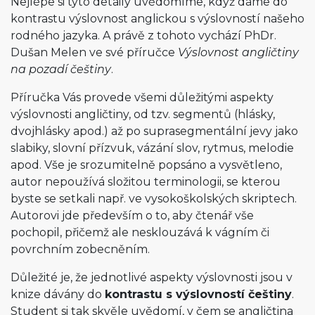
Nejlépe si tyto detaily uvědomíme, když dáme do
kontrastu výslovnost anglickou s výslovností našeho
rodného jazyka. A právě z tohoto vychází PhDr.
Dušan Melen ve své příručce
Výslovnost angličtiny
na pozadí češtiny
.
Příručka Vás provede všemi důležitými aspekty
výslovnosti angličtiny, od tzv. segmentů (hlásky,
dvojhlásky apod.) až po suprasegmentální jevy jako
slabiky, slovní přízvuk, vázání slov, rytmus, melodie
apod. Vše je srozumitelně popsáno a vysvětleno,
autor nepoužívá složitou terminologii, se kterou
byste se setkali např. ve vysokoškolských skriptech.
Autorovi jde především o to, aby čtenář vše
pochopil, přičemž ale nesklouzává k vágním či
povrchním zobecněním.
Důležité je, že jednotlivé aspekty výslovnosti jsou v
knize dávány do
kontrastu s výslovností češtiny
.
Student si tak skvěle uvědomí, v čem se angličtina