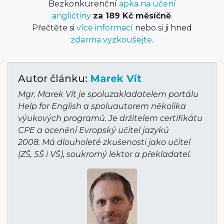
Bezkonkurenční
apka na učení
angličtiny
za 189 Kč měsíčně
.
Přečtěte si
více informací
nebo si ji hned
zdarma vyzkoušejte
.
Autor článku:
Marek Vít
Mgr. Marek Vít je spoluzakladatelem portálu
Help for English a spoluautorem několika
výukových programů. Je držitelem certifikátu
CPE a ocenění Evropský učitel jazyků
2008. Má dlouholeté zkušenosti jako učitel
(ZŠ, SŠ i VŠ), soukromý lektor a překladatel.