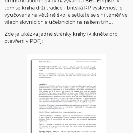
pronunciation) někdy nazývanou BBC English. V
tom se kniha drží tradice - britská RP výslovnost je
vyučována na většině škol a setkáte se s ní téměř ve
všech slovnících a učebnicích na našem trhu.
Zde je ukázka jedné stránky knihy (klikněte pro
otevření v PDF):