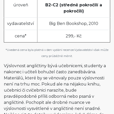
úroveň
B2-C2 (středně pokročilí a
pokročilí)
vydavatelství
Big Ben Bookshop, 2010
cena*
299,- Kč
*Uvedená cena byla platná v den vydání recenze.Vydavatelství však může
ceny průběžně měnit.
Výslovnost angličtiny bývá učebnicemi, studenty a
nakonec i učiteli bohužel často zanedbávána.
Materiálů, které by se věnovaly pouze výslovnosti
není na trhu moc. Pokud ale na nějakou knihu,
učebnici či cvičebnici narazíte, bude
pravděpodobně příliš odborná nebo psaná v
angličtině. Pochopit ale drobné nuance ve
výslovnosti vysvětlené v angličtině není snadné.