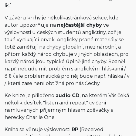
liší.
V závěru knihy je několikastránková sekce, kde
autor upozorňuje na
nejčastější chyby
ve
výslovnosti u českých studentů angličtiny, což je
také vynikající prvek. Anglicky psané materiály se
totiž zaměřují na chyby globální, mezinárodní, a
přitom každý národ chybuje v jiných oblastech, pro
každý národ jsou typické úplně jiné chyby. Španěl
např. nebude mít problém s anglickými hláskami /
ð θ
/, ale problematická pro něj bude např. hláska /
v
/, která zase není obtížná pro nás Čechy.
Ke knize je přiloženo
audio CD
, na kterém Vás čeká
několik desítek "listen and repeat" cvičení
namluvených příjemným hlasem zpěvačky a
herečky Charlie One.
Kniha se věnuje výslovnosti
RP
(Received