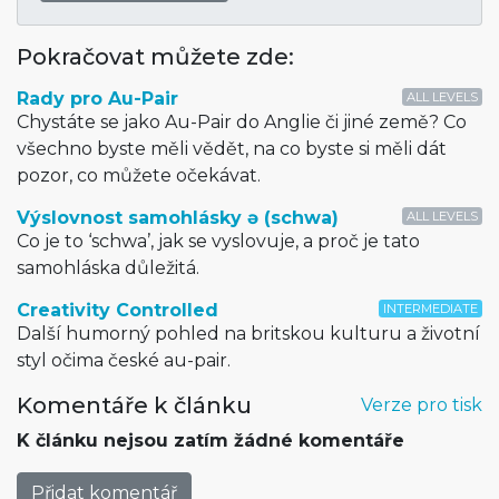
Pokračovat můžete zde:
Rady pro Au-Pair
ALL LEVELS
Chystáte se jako Au-Pair do Anglie či jiné země? Co
všechno byste měli vědět, na co byste si měli dát
pozor, co můžete očekávat.
Výslovnost samohlásky ə (schwa)
ALL LEVELS
Co je to ‘schwa’, jak se vyslovuje, a proč je tato
samohláska důležitá.
Creativity Controlled
INTERMEDIATE
Další humorný pohled na britskou kulturu a životní
styl očima české au-pair.
Komentáře k článku
Verze pro tisk
K článku nejsou zatím žádné komentáře
Přidat komentář