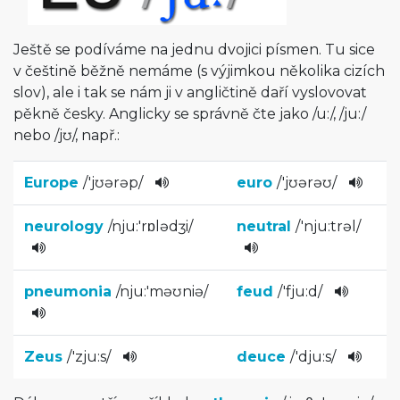
Ještě se podíváme na jednu dvojici písmen. Tu sice
v češtině běžně nemáme (s výjimkou několika cizích
slov), ale i tak se nám ji v angličtině daří vyslovovat
pěkně česky. Anglicky se správně čte jako
/
u:
/
,
/
ju:
/
nebo
/
jʊ
/
, např.:
Europe
/
'jʊərəp
/
euro
/
'jʊərəʊ
/
neurology
/
nju:'rɒlə­dʒi
/
neutral
/
'nju:tr­əl
/
pneumonia
/
nju:'məʊni­ə
/
feud
/
'fju:d
/
Zeus
/
'zju:s
/
deuce
/
'dju:s
/