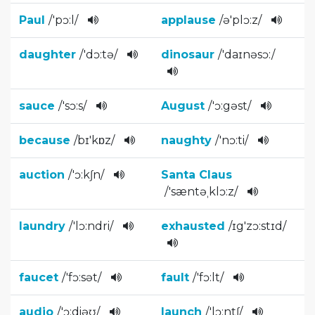
Paul
/
'pɔ:l
/
applause
/
ə'plɔ:z
/
daughter
/
'dɔ:tə­
/
dinosaur
/
'daɪnəsɔ:
/­
sauce
/
'sɔ:s
/
August
/
'ɔ:gəst
/
because
/
bɪ'kɒz
/
naughty
/
'nɔ:ti
/­
auction
/
'ɔ:kʃn
/
Santa Claus
/
'sæntəˌklɔ­:z
/
laundry
/
'lɔ:ndr­i
/
exhausted
/
ɪg'zɔ:s­tɪd
/
faucet
/
'fɔ:sət
/­
fault
/
'fɔ:lt
/
audio
/
'ɔ:diəʊ
/
launch
/
'lɔ:ntʃ
/­