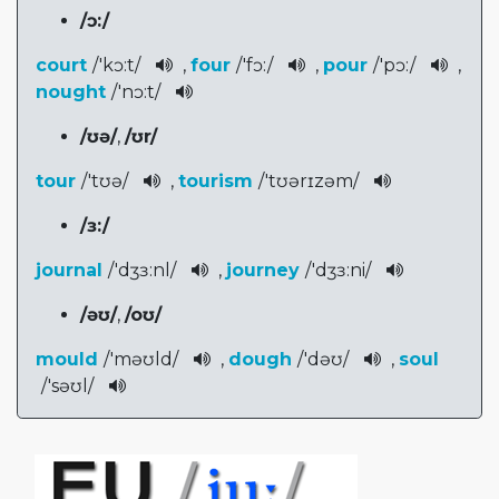
/
ɔ:
/
court
/
'kɔ:t
/
,
four
/
'fɔ:
/
,
pour
/
'pɔ:
/
,
nought
/
'nɔ:t
/
/
ʊə
/
,
/
ʊr
/
tour
/
'tʊə
/
,
tourism
/
'tʊərɪzəm
/­
/
ɜ:
/
journal
/
'dʒɜ:nl­
/
,
journey
/
'dʒɜ:ni
/
/
əʊ
/
,
/
oʊ
/
mould
/
'məʊld
/
,
dough
/
'dəʊ
/
,
soul
/
'səʊl
/