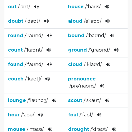
out
/
'aʊt
/
house
/
'haʊs
/
doubt
/
'daʊt
/
aloud
/
ə'laʊd
/
round
/
'raʊnd
/
bound
/
'baʊnd
/
count
/
'kaʊnt
/
ground
/
'graʊnd
/
found
/
'faʊnd
/
cloud
/
'klaʊd
/
couch
/
'kaʊtʃ
/
pronounce
/
prə'naʊn­s
/
lounge
/
'laʊndʒ
/­
scout
/
'skaʊt
/
hour
/
'aʊə
/
foul
/
'faʊl
/
mouse
/
'maʊs
/
drought
/
'draʊt
/