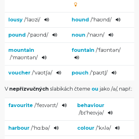
lousy
/
'laʊzi
/
hound
/
'haʊnd
/
pound
/
'paʊnd
/
noun
/
'naʊn
/
mountain
fountain
/
'faʊntən
/­
/
'maʊntən
/­
voucher
/
'vaʊtʃə­
/
pouch
/
'paʊtʃ
/
V
nepřízvučných
slabikách čteme
ou
jako
/
ə
/
, např.:
favourite
/
'feɪvərɪt­
/
behaviour
/
bɪ'heɪvjə
/­
harbour
/
'hɑ:bə
/
colour
/
'kʌlə
/