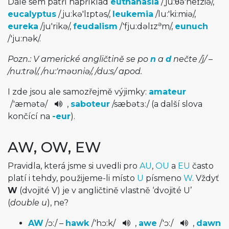
Dále sem patří například
euthanasia
/
ˌju:θə'neɪziə
/
,
eucalyptus
/
ˌju:kə'lɪptəs
/
,
leukemia
/
lu:'ki:miə
/
,
ə
eureka
/
ju'rikə
/
,
feudalism
/
'fju:dəlɪz
m
/
,
eunuch
/
'ju:nək
/
.
Pozn.: V americké angličtině se po
n
a
d
nečte
/
j
/
–
/
nu:trəl
/
,
/
nu:'məʊniə
/
,
/
du:s
/
apod.
I zde jsou ale samozřejmě výjimky:
amateur
/
'æmətə
/
,
saboteur
/
sæbətɜ:
/
(a další slova
končící na
-eur
).
AW, OW, EW
Pravidla, která jsme si uvedli pro
AU
,
OU
a
EU
často
platí i tehdy, použijeme-li místo
U
písmeno
W
. Vždyť
W
(dvojité V) je v angličtině vlastně ‘dvojité U’
(
double u
), ne?
AW
/
ɔ:
/
–
hawk
/
'hɔ:k
/
,
awe
/
'ɔ:
/
,
dawn