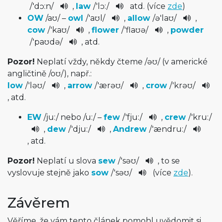
/
'dɔ:n
/
,
law
/
'lɔ:
/
atd. (více
zde
)
OW
/
aʊ
/
–
owl
/
'aʊl
/
,
allow
/
ə'laʊ
/
,
cow
/
'kaʊ
/
,
flower
/
'flaʊə
/
,
powder
/
'paʊdə
/
, atd.
Pozor!
Neplatí vždy, někdy čteme
/
əʊ
/
(v americké
angličtině
/
oʊ
/
), např.:
low
/
'ləʊ
/
,
arrow
/
'ærəʊ
/
,
crow
/
'krəʊ
/
, atd.
EW
/
ju:
/
nebo
/
u:
/
–
few
/
'fju:
/
,
crew
/
'kru:
/
,
dew
/
'dju:
/
,
Andrew
/
'ændru:­
/
, atd.
Pozor!
Neplatí u slova
sew
/
'səʊ
/
, to se
vyslovuje stejně jako
sow
/
'səʊ
/
(více
zde
).
Závěrem
Věříme, že vám tento článek pomohl uvědomit si