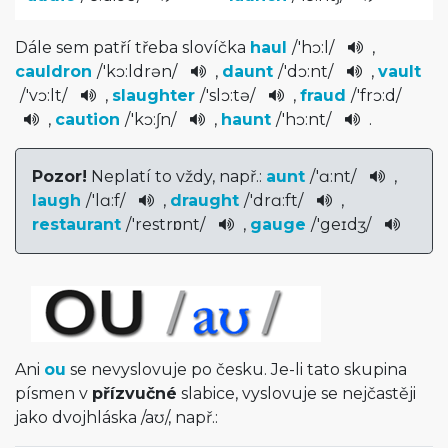
Dále sem patří třeba slovíčka
haul
/
'hɔ:l
/
,
cauldron
/
'kɔ:ld­rən
/
,
daunt
/
'dɔ:nt
/
,
vault
/
'vɔ:lt
/
,
slaughter
/
'slɔ:t­ə
/
,
fraud
/
'frɔ:d
/
,
caution
/
'kɔ:ʃn
/
,
haunt
/
'hɔ:nt
/
.
Pozor!
Neplatí to vždy, např.:
aunt
/
'ɑ:nt
/
,
laugh
/
'lɑ:f
/
,
draught
/
'drɑ:ft
/­
,
restaurant
/
'res­trɒnt
/
,
gauge
/
'geɪdʒ
/
Ani
ou
se nevyslovuje po česku. Je-li tato skupina
písmen v
přízvučné
slabice, vyslovuje se nejčastěji
jako dvojhláska
/
aʊ
/
, např.: