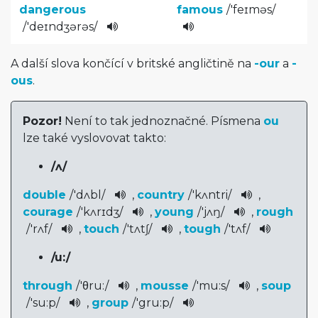
dangerous
famous
/
'feɪməs
/
/
'deɪndʒərə­s
/
A další slova končící v britské angličtině na
-our
a
-
ous
.
Pozor!
Není to tak jednoznačné. Písmena
ou
lze také vyslovovat takto:
/
ʌ
/
double
/
'dʌbl
/
,
country
/
'kʌntri­
/
,
courage
/
'kʌrɪdʒ
/
,
young
/
'jʌŋ
/
,
rough
/
'rʌf
/
,
touch
/
'tʌtʃ
/
,
tough
/
'tʌf
/
/
u:
/
through
/
'θru:
/
,
mousse
/
'mu:s
/
,
soup
/
'su:p
/
,
group
/
'gru:p
/