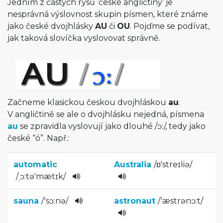
Jedním z častých rysů ‘české angličtiny’ je
nesprávná výslovnost skupin písmen, které známe
jako české dvojhlásky
AU
či
OU
. Pojďme se podívat,
jak taková slovíčka vyslovovat správně.
Začneme klasickou českou dvojhláskou
au
.
V angličtině se ale o dvojhlásku nejedná, písmena
au
se zpravidla vyslovují jako dlouhé
/
ɔ:
/
, tedy jako
české “ó”. Např.:
automatic
Australia
/
ɒ'streɪliə­
/
/
ˌɔ:tə'mæ­tɪk
/
sauna
/
'sɔ:nə
/
astronaut
/
'æstrənɔ:t­
/