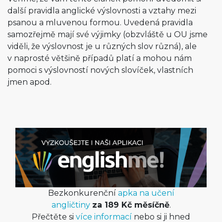
další pravidla anglické výslovnosti a vztahy mezi
psanou a mluvenou formou. Uvedená pravidla
samozřejmě mají své výjimky (obzvláště u OU jsme
viděli, že výslovnost je u různých slov různá), ale
v naprosté většině případů platí a mohou nám
pomoci s výslovností nových slovíček, vlastních
jmen apod.
Bezkonkurenční
apka na učení
angličtiny
za 189 Kč měsíčně
.
Přečtěte si
více informací
nebo si ji hned