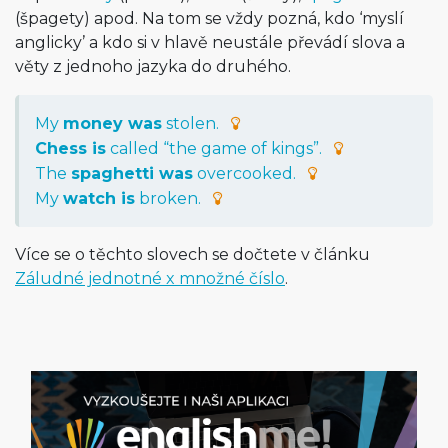
(špagety) apod. Na tom se vždy pozná, kdo ‘myslí
anglicky’ a kdo si v hlavě neustále převádí slova a
věty z jednoho jazyka do druhého.
My
money was
stolen.
Chess is
called “the game of kings”.
The
spaghetti was
overcooked.
My
watch is
broken.
Více se o těchto slovech se dočtete v článku
Záludné jednotné x množné číslo
.