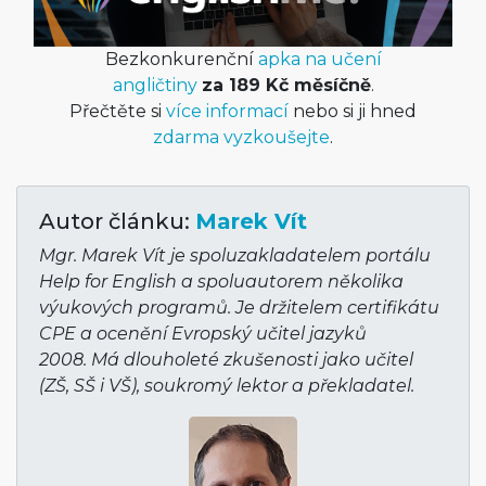
Bezkonkurenční
apka na učení
angličtiny
za 189 Kč měsíčně
.
Přečtěte si
více informací
nebo si ji hned
zdarma vyzkoušejte
.
Autor článku:
Marek Vít
Mgr. Marek Vít je spoluzakladatelem portálu
Help for English a spoluautorem několika
výukových programů. Je držitelem certifikátu
CPE a ocenění Evropský učitel jazyků
2008. Má dlouholeté zkušenosti jako učitel
(ZŠ, SŠ i VŠ), soukromý lektor a překladatel.