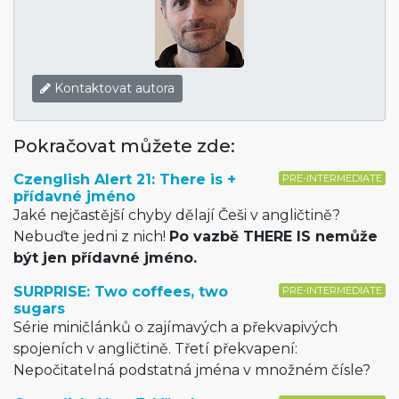
Kontaktovat autora
Pokračovat můžete zde:
Czenglish Alert 21: There is +
PRE-INTERMEDIATE
přídavné jméno
Jaké nejčastější chyby dělají Češi v angličtině?
Nebuďte jedni z nich!
Po vazbě THERE IS nemůže
být jen přídavné jméno.
SURPRISE: Two coffees, two
PRE-INTERMEDIATE
sugars
Série miničlánků o zajímavých a překvapivých
spojeních v angličtině. Třetí překvapení:
Nepočitatelná podstatná jména v množném čísle?