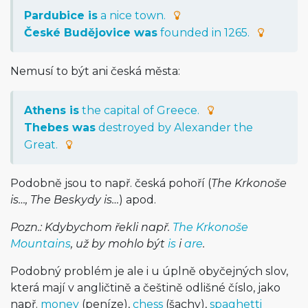
Pardubice is
a nice town.
České Budějovice was
founded in 1265.
Nemusí to být ani česká města:
Athens is
the capital of Greece.
Thebes was
destroyed by Alexander the
Great.
Podobně jsou to např. česká pohoří (
The Krkonoše
is…, The Beskydy is…
) apod.
Pozn.: Kdybychom řekli např.
The Krkonoše
Mountains
, už by mohlo být
is
i
are
.
Podobný problém je ale i u úplně obyčejných slov,
která mají v angličtině a češtině odlišné číslo, jako
např.
money
(peníze),
chess
(šachy),
spaghetti