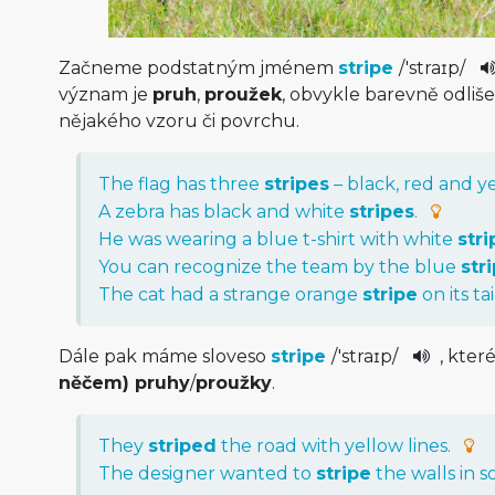
Začneme podstatným jménem
stripe
/
'straɪp
/
význam je
pruh
,
proužek
, obvykle barevně odliše
nějakého vzoru či povrchu.
The
flag
has
three
stripes
–
black
,
red
and
y
A
zebra
has
black
and
white
stripes
.
He
was
wearing
a
blue
t-shirt
with
white
stri
You
can
recognize
the
team
by
the
blue
str
The
cat
had
a
strange
orange
stripe
on
its
tai
Dále pak máme sloveso
stripe
/
'straɪp
/
, kte
něčem) pruhy
/
proužky
.
They
striped
the
road
with
yellow
lines
.
The
designer
wanted
to
stripe
the
walls
in
s