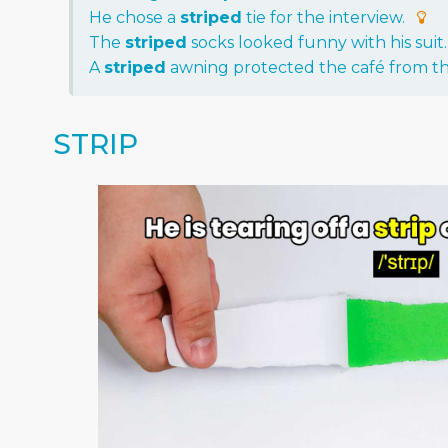
He
chose
a
striped
tie
for
the
interview
.
The
striped
socks
looked
funny
with
his
suit
.
A
striped
awning
protected
the
café
from
t
STRIP