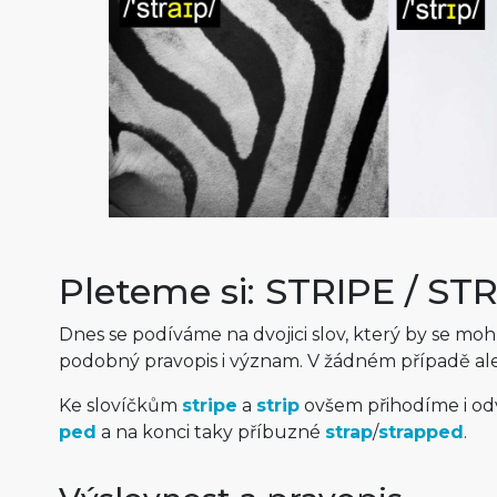
Pleteme si: STRIPE / ST
Dnes se podíváme na dvojici slov, který by se mohl
podobný pravopis i význam. V žádném případě al
Ke slovíčkům
stripe
a
strip
ovšem přihodíme i o
ped
a na konci taky příbuzné
strap
/
strapped
.