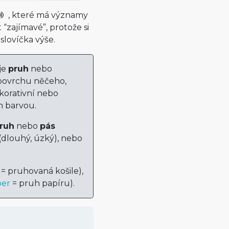
, které má významy
 “zajímavé”, protože si
slovíčka výše.
je
pruh
nebo
povrchu něčeho,
ekorativní nebo
ím barvou.
pruh
nebo
pás
 (dlouhý, úzký), nebo
= pruhovaná košile),
per
= pruh papíru).