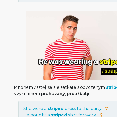
Mnohem častěji se ale setkáte s odvozeným
stri
s významem
pruhovaný
,
proužkatý
.
She
wore
a
striped
dress
to
the
party
.
He
bought
a
striped
shirt
for
work
.