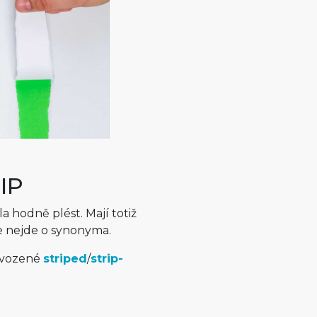
RIP
a hodně plést. Mají totiž
e nejde o synonyma.
dvozené
striped
/
strip­