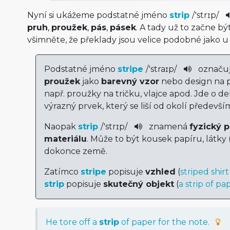
Nyní si ukážeme podstatné jméno
strip
/
'strɪp
/­
pruh
,
proužek
,
pás
,
pásek
. A tady už to začne být
všimněte, že překlady jsou velice podobné jako u 
Podstatné jméno
stripe
/
'straɪp
/
označu
proužek
jako
barevný vzor
nebo design na 
např. proužky na tričku, vlajce apod. Jde o d
výrazný prvek, který se liší od okolí předevš
Naopak
strip
/
'strɪp
/­
znamená
fyzický 
materiálu
. Může to být kousek papíru, látky
dokonce země.
Zatímco
stripe
popisuje
vzhled
(
striped shirt
strip
popisuje
skutečný objekt
(
a strip of pa
He
tore
off
a
strip
of
paper
for
the
note
.