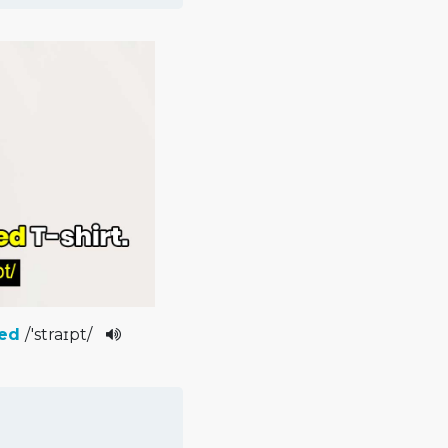
ped
/
'straɪpt­
/