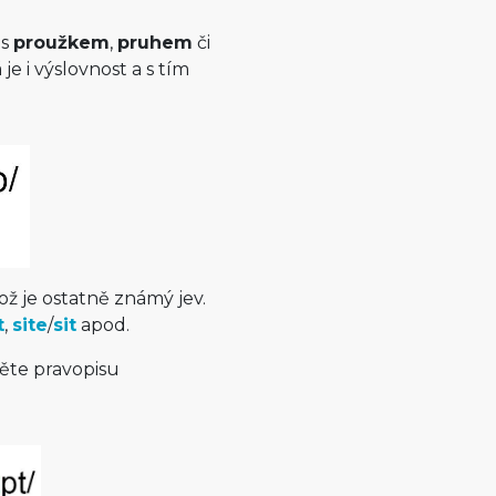
 s
proužkem
,
pruhem
či
e i výslovnost a s tím
ž je ostatně známý jev.
t
,
site
/
sit
apod.
něte pravopisu