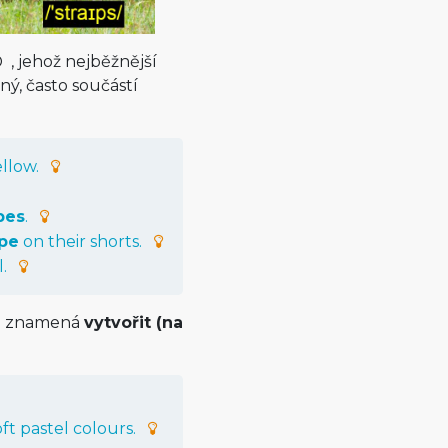
, jehož nejběžnější
ný, často součástí
ellow
.
pes
.
ipe
on
their
shorts
.
l
.
ré znamená
vytvořit (na
oft
pastel
colours
.