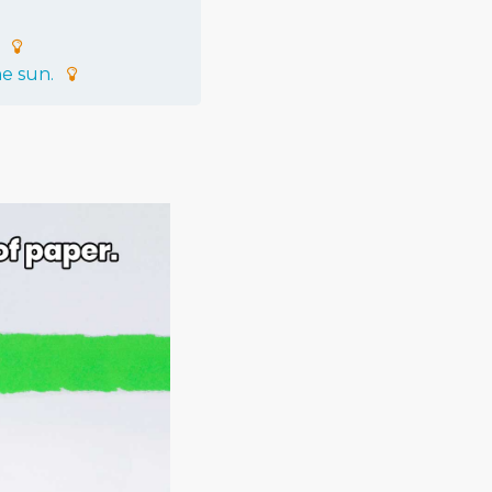
he
sun
.