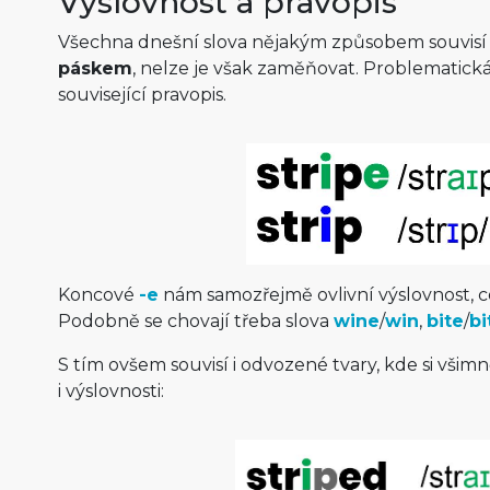
Výslovnost a pravopis
Všechna dnešní slova nějakým způsobem souvisí
páskem
, nelze je však zaměňovat. Problematická j
související pravopis.
Koncové
-e
nám samozřejmě ovlivní výslovnost, co
Podobně se chovají třeba slova
wine
/
win
,
bite
/
bi
S tím ovšem souvisí i odvozené tvary, kde si všim
i výslovnosti: