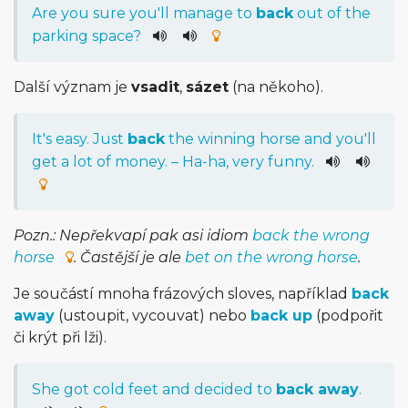
Are
you
sure
you
'll
manage
to
back
out
of
the
parking
space
?
Další význam je
vsadit
,
sázet
(na někoho).
It
's
easy
.
Just
back
the
winning
horse
and
you
'll
get
a
lot
of
money
. – Ha-ha,
very
funny
.
Pozn.: Nepřekvapí pak asi idiom
back the wrong
horse
. Častější je ale
bet on the wrong horse
.
Je součástí mnoha frázových sloves, například
back
away
(ustoupit, vycouvat) nebo
back up
(podpořit
či krýt při lži).
She
got
cold
feet
and
decided
to
back away
.