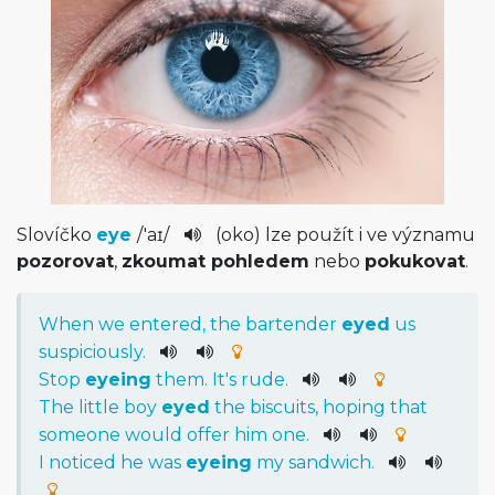
Slovíčko
eye
/
'aɪ
/
(oko) lze použít i ve významu
pozorovat
,
zkoumat pohledem
nebo
pokukovat
.
When
we
entered
,
the
bartender
eyed
us
suspiciously.
Stop
eyeing
them
.
It
's
rude
.
The
little
boy
eyed
the
biscuits
,
hoping
that
someone
would
offer
him
one
.
I
noticed
he
was
eyeing
my
sandwich
.