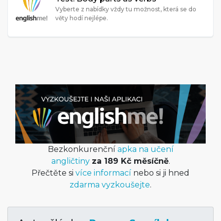
Vyberte z nabídky vždy tu možnost, která se do
věty hodí nejlépe.
Bezkonkurenční
apka na učení
angličtiny
za 189 Kč měsíčně
.
Přečtěte si
více informací
nebo si ji hned
zdarma vyzkoušejte
.