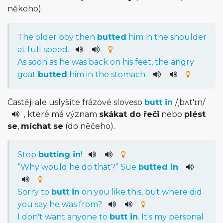
někoho).
The
older
boy
then
butted
him
in
the
shoulder
at
full
speed
.
As
soon
as
he
was
back
on
his
feet
,
the
angry
goat
butted
him
in
the
stomach
.
Častěji ale uslyšíte frázové sloveso
butt in
/
ˌbʌt'ɪn
/
, které má význam
skákat do řeči
nebo
plést
se
,
míchat se
(do něčeho).
Stop
butting in
!
“
Why
would
he
do
that
?”
Sue
butted in
.
Sorry
to
butt
in
on
you
like
this
,
but
where
did
you
say
he
was
from
?
I
do
n't
want
anyone
to
butt
in
.
It
's
my
personal