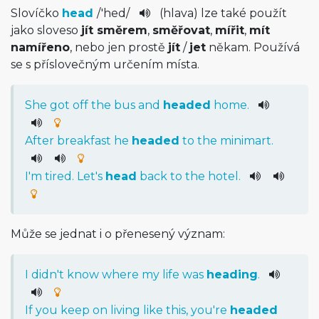
Slovíčko
head
/
'hed
/
(hlava) lze také použít
jako sloveso
jít směrem
,
směřovat
,
mířit
,
mít
namířeno
, nebo jen prostě
jít
/
jet
někam. Používá
se s příslovečným určením místa.
She
got
off
the
bus
and
headed
home
.
After
breakfast
he
headed
to
the
minimart
.
I
'm
tired
.
Let
's
head
back
to
the
hotel
.
Může se jednat i o přenesený význam:
I
did
n't
know
where
my
life
was
heading
.
If
you
keep
on
living
like
this
,
you
're
headed