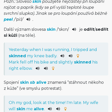
Pozn.: Sloveso
skin
použijete nejčastěji při loupání
rajčat a paprik (kdy se při vyšší teplotě loupe
svrchní slupka). Jinak se pro loupání používá běžně
peel
/
'pi:l
/
.
Další význam slovesa
skin
/
'skɪn
/
je
odřít
/
sedřít
si kůži
(na těle).
Yesterday
when
I
was
running
,
I
tripped
and
skinned
my
knee
badly
.
Mark
fell
off
his
bike
and
slightly
skinned
his
right
elbow
.
Spojení
skin
sb
alive
znamená “stáhnout někoho
z kůže” (ve smyslu potrestat).
Oh
my
god
,
look
at
the
time
!
I
'm
late
.
My
wife
will
skin
me
alive
.