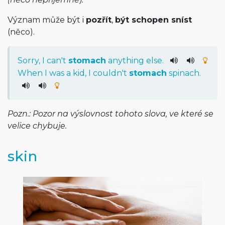
Význam může být i
pozřít
,
být schopen sníst
(něco).
Sorry
,
I
ca
n't
stomach
anything
else
.
When
I
was
a
kid
,
I
could
n't
stomach
spinach
.
Pozn.: Pozor na výslovnost tohoto slova, ve které se
velice chybuje.
skin