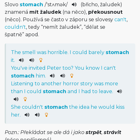
Slovo
stomach
/
'stʌmək­
/
(břicho, žaludek)
znamená
mít žaludek
(na něco),
překousnout
(něco). Používá se často v záporu se slovesy
can't
,
couldn't
, tedy “nemít žaludek”, “dělat se
špatně” apod.
The
smell
was
horrible
.
I
could
barely
stomach
it
.
You
've
invited
Peter
too
?
You
know
I
ca
n't
stomach
him
.
Listening
to
another
horror
story
was
more
than
I
could
stomach
and
I
had
to
leave
.
She
could
n't
stomach
the
idea
he
would
kiss
her
.
Pozn.: Překládat se ale dá i jako
strpět
,
strávit
(něco nepříjemné).