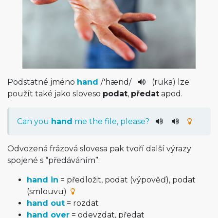
Podstatné jméno
hand
/
'hænd
/
(ruka) lze
použít také jako sloveso
podat
,
předat
apod.
Can
you
hand
me
the
file
,
please
?
Odvozená frázová slovesa pak tvoří další výrazy
spojené s “předáváním”:
hand in
= předložit, podat (výpověď), podat
(smlouvu)
hand out
= rozdat
hand over
= odevzdat, předat