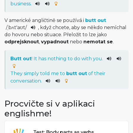
business
.
V americké angličtině se používá i
butt out
/
ˌbʌt'aʊt
/
, když chcete, aby se někdo nemíchal
do hovoru nebo situace. Přeložit to lze jako
odprejsknout
,
vypadnout
nebo
nemotat se
.
Butt
out
!
It
has
nothing
to
do
with
you
.
They
simply
told
me
to
butt
out
of
their
conversation
.
Procvičte si v aplikaci
englishme!
Test: Body parts as verbs