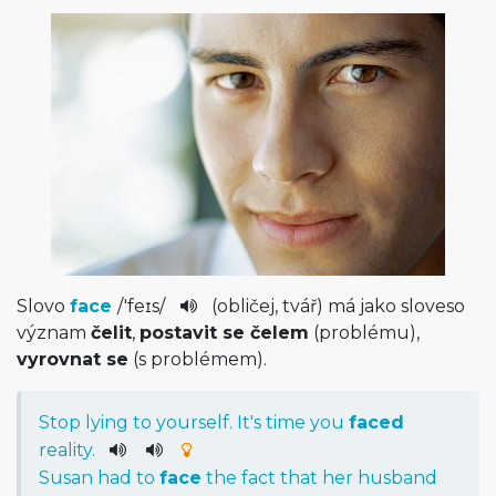
Slovo
face
/
'feɪs
/
(obličej, tvář) má jako sloveso
význam
čelit
,
postavit se čelem
(problému),
vyrovnat se
(s problémem).
Stop
lying
to
yourself
.
It
's
time
you
faced
reality
.
Susan
had
to
face
the
fact
that
her
husband