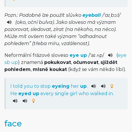
Pozn.: Podobně lze použít slůvko
eyeball
/
'aɪˌbɔ:l
/­
(oko, oční bulva). Jako sloveso má význam
pozorovat, sledovat, zírat (na někoho, na něco).
Může mít ovšem také význam “odhadnout
pohledem” (třeba míru, vzdálenost).
Neformální frázové sloveso
eye up
/
'aɪ ʌp
/
(
eye
sb
up
) znamená
pokukovat
,
očumovat
,
sjíždět
pohledem
,
mlsně koukat
(když se vám někdo líbí).
I
told
you
to
stop
eyeing
her
up
.
He
eyed
up
every
single
girl
who
walked
in
.
face