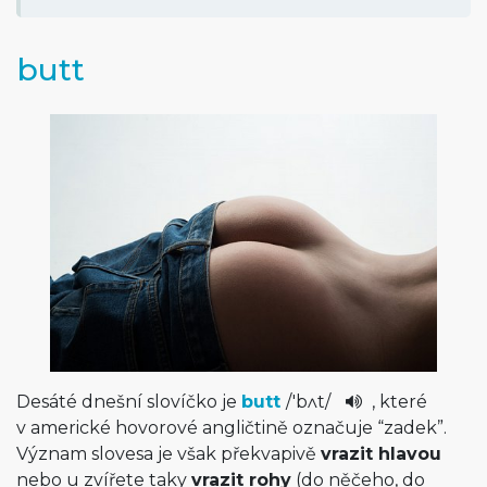
butt
Desáté dnešní slovíčko je
butt
/
'bʌt
/
, které
v americké hovorové angličtině označuje “zadek”.
Význam slovesa je však překvapivě
vrazit hlavou
nebo u zvířete taky
vrazit rohy
(do něčeho, do