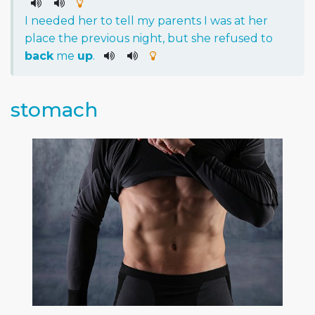
I
needed
her
to
tell
my
parents
I
was
at
her
place
the
previous
night
,
but
she
refused
to
back
me
up
.
stomach