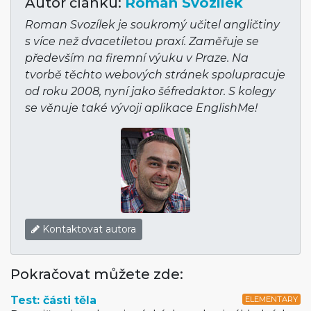
Autor článku:
Roman Svozílek
Roman Svozílek je soukromý učitel angličtiny
s více než dvacetiletou praxí. Zaměřuje se
především na firemní výuku v Praze. Na
tvorbě těchto webových stránek spolupracuje
od roku 2008, nyní jako šéfredaktor. S kolegy
se věnuje také vývoji aplikace EnglishMe!
Kontaktovat autora
Pokračovat můžete zde:
Test: části těla
ELEMENTARY