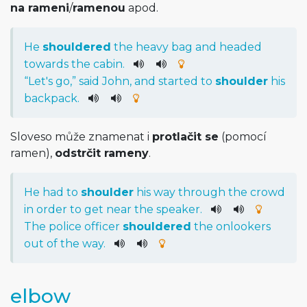
na rameni
/
ramenou­
apod.
He
shouldered
the
heavy
bag
and
headed
towards
the
cabin
.
“
Let
's
go
,”
said
John
,
and
started
to
shoulder
his
backpack
.
Sloveso může znamenat i
protlačit se
(pomocí
ramen),
odstrčit rameny
.
He
had
to
shoulder
his
way
through
the
crowd
in
order
to
get
near
the
speaker
.
The
police
officer
shouldered
the
onlookers
out
of
the
way
.
elbow