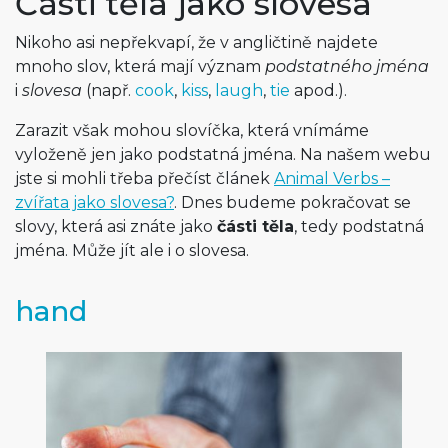
Části těla jako slovesa
Nikoho asi nepřekvapí, že v angličtině najdete
mnoho slov, která mají význam
podstatného jména
i
slovesa
(např.
cook
,
kiss
,
laugh
,
tie
apod.).
Zarazit však mohou slovíčka, která vnímáme
vyloženě jen jako podstatná jména. Na našem webu
jste si mohli třeba přečíst článek
Animal Verbs –
zvířata jako slovesa?
. Dnes budeme pokračovat se
slovy, která asi znáte jako
části těla
, tedy podstatná
jména. Může jít ale i o slovesa.
hand