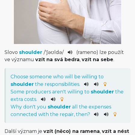
Slovo
shoulder
/
'ʃəʊldə­
/
(rameno) lze použít
ve významu
vzít na svá bedra
,
vzít na sebe
.
Choose
someone
who
will
be
willing
to
shoulder
the
responsibiliti­es
.
Some
producers
are
n't
willing
to
shoulder
the
extra
costs
.
Why
do
n't
you
shoulder
all
the
expenses
connected
with
the
repair
,
then
?
Další význam je
vzít (něco) na ramena
,
vzít a nést