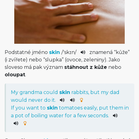
Podstatné jméno
skin
/
'skɪn
/
znamená “kůže”
(i zvířete) nebo “slupka” (ovoce, zeleniny). Jako
sloveso má pak význam
stáhnout z kůže
nebo
oloupat
.
My
grandma
could
skin
rabbits
,
but
my
dad
would
never
do
it
.
If
you
want
to
skin
tomatoes
easily
,
put
them
in
a
pot
of
boiling
water
for
a
few
seconds
.