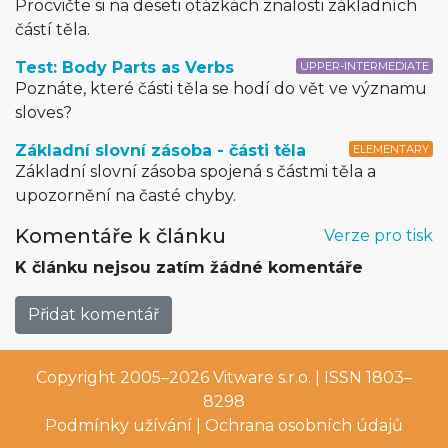
Procvičte si na deseti otázkách znalosti základních
částí těla.
Test: Body Parts as Verbs
UPPER-INTERMEDIATE
Poznáte, které části těla se hodí do vět ve významu
sloves?
Základní slovní zásoba - části těla
ELEMENTARY
Základní slovní zásoba spojená s částmi těla a
upozornění na časté chyby.
Komentáře k článku
Verze pro tisk
K článku nejsou zatím žádné komentáře
Přidat komentář
Copyright 2005–2026
Vitware s.r.o.
| ISSN 1803–
8298
Podmínky užívání
|
Ochrana osobních údajů