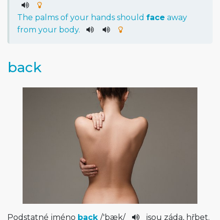
The
palms
of
your
hands
should
face
away
from
your
body
.
back
Podstatné jméno
back
/
'bæk
/
jsou záda, hřbet.