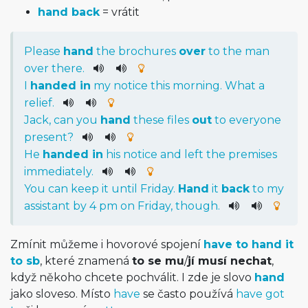
hand back
= vrátit
Please
hand
the
brochures
over
to
the
man
over
there
.
I
handed
in
my
notice
this
morning
.
What
a
relief
.
Jack
,
can
you
hand
these
files
out
to
everyone
present
?
He
handed
in
his
notice
and
left
the
premises
immediately
.
You
can
keep
it
until
Friday
.
Hand
it
back
to
my
assistant
by
4
pm
on
Friday
,
though
.
Zmínit můžeme i hovorové spojení
have to hand it
to sb
, které znamená
to se mu
/
jí musí nechat
,
když někoho chcete pochválit. I zde je slovo
hand
jako sloveso. Místo
have
se často používá
have got