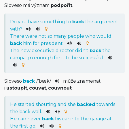
Sloveso má význam
podpořit
.
Do
you
have
something
to
back
the
argument
with
?
There
were
not
so
many
people
who
would
back
him
for
president
.
The
new
executive
director
did
n't
back
the
campaign
enough
for
it
to
be
successful
.
Sloveso
back
/
'bæk
/
může znamenat
i
ustoupit
,
couvat
,
couvnout
.
He
started
shouting
and
she
backed
towards
the
back
wall
.
He
can
never
back
his
car
into
the
garage
at
the
first
go.