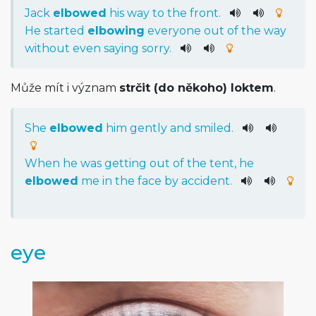
Jack
elbowed
his
way
to
the
front
.
He
started
elbowing
everyone
out
of
the
way
without
even
saying
sorry
.
Může mít i význam
strčit (do někoho) loktem
.
She
elbowed
him
gently
and
smiled
.
When
he
was
getting
out
of
the
tent
,
he
elbowed
me
in
the
face
by
accident
.
eye