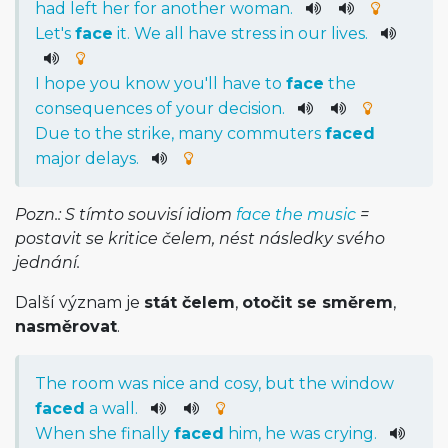
had
left
her
for
another
woman
.
Let
's
face
it
.
We
all
have
stress
in
our
lives
.
I
hope
you
know
you
'll
have
to
face
the
consequences
of
your
decision
.
Due
to
the
strike
,
many
commuters
faced
major
delays
.
Pozn.: S tímto souvisí idiom
face the music
=
postavit se kritice čelem, nést následky svého
jednání.
Další význam je
stát čelem
,
otočit se směrem
,
nasměrovat
.
The
room
was
nice
and
cosy
,
but
the
window
faced
a
wall
.
When
she
finally
faced
him
,
he
was
crying
.