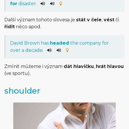
for
disaster
.
Další význam tohoto slovesa je
stát v čele
,
vést
či
řídit
něco apod.
David
Brown
has
headed
the
company
for
over
a
decade
.
Zmínit můžeme i význam
dát hlavičku
,
hrát hlavou
(ve sportu).
shoulder