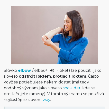
Slůvko
elbow
/
'elbəʊ
/
(loket) lze použít i jako
sloveso
odstrčit loktem
,
protlačit loktem
. Často
když se potřebujete někam dostat (má tedy
podobný význam jako sloveso
shoulder
, kde se
protlačujete rameny). V tomto významu se používá
nejčastěji se slovem
way
.