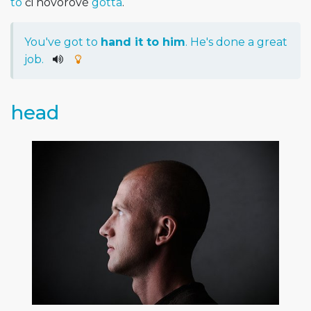
to
či hovorové
gotta
.
You
've
got
to
hand
it
to
him
.
He
's
done
a
great
job
.
head