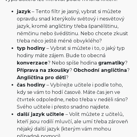
jazyk
– Tento filtr je jasný, vybrat si můžete
opravdu snad kterýkoliv světový i nesvětový
jazyk, kromě angličtiny třeba španělštinu,
němčinu nebo švédštinu. Nebo chcete zkusit
třeba něco ještě méně obvyklého?
typ hodiny
– Vybrat si můžete i to, o jaký typ
hodiny máte zájem. Bude to obecná
konverzace
? Nebo spíše hodina
gramatiky
?
Příprava na zkoušky
?
Obchodní angličtina
?
Angličtina pro děti
?
čas hodiny
– Vybírejte učitele i podle toho,
kdy se vám to hodí časově. Máte čas jen ve
čtvrtek odpoledne, nebo třeba v neděli ráno?
Svého učitele i přesto snadno najdete.
další jazyk učitele
– Volit můžete z učitelů,
kteří jsou rodilí mluvčí, ale umí třeba zároveň
nějaký další jazyk (kterým vám mohou
případně pomoci).