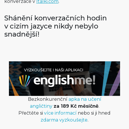
konverzace v
Italki.com
.
Shánění konverzačních hodin
v cizím jazyce nikdy nebylo
snadnější!
Bezkonkurenční
apka na učení
angličtiny
za 189 Kč měsíčně
.
Přečtěte si
více informací
nebo si ji hned
zdarma vyzkoušejte
.