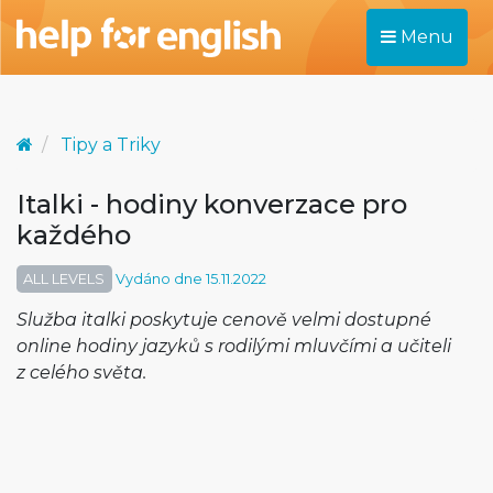
Menu
Tipy a Triky
Italki - hodiny konverzace pro
každého
ALL LEVELS
Vydáno dne 15.11.2022
Služba italki poskytuje cenově velmi dostupné
online hodiny jazyků s rodilými mluvčími a učiteli
z celého světa.