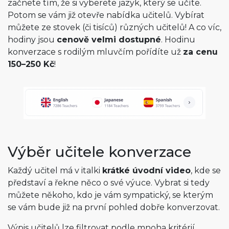
začnete tím, že si vyberete jazyk, který se učíte.
Potom se vám již otevře nabídka učitelů. Vybírat
můžete ze stovek (či tisíců) různých učitelů! A co víc,
hodiny jsou
cenově velmi dostupné
. Hodinu
konverzace s rodilým mluvčím pořídíte už
za cenu
150–250 Kč
!
Výběr učitele konverzace
Každý učitel má v italki
krátké úvodní video
, kde se
představí a řekne něco o své výuce. Vybrat si tedy
můžete někoho, kdo je vám sympatický, se kterým
se vám bude již na první pohled dobře konverzovat.
Výpis učitelů lze filtrovat podle mnoha kritérií.