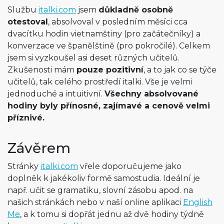
Službu
italki.com
jsem
důkladně osobně
otestoval
, absolvoval v posledním měsíci cca
dvacítku hodin vietnamštiny (pro začátečníky) a
konverzace ve španělštině (pro pokročilé). Celkem
jsem si vyzkoušel asi deset různých učitelů.
Zkušenosti mám
pouze pozitivní
, a to jak co se týče
učitelů, tak celého prostředí italki. Vše je velmi
jednoduché a intuitivní.
Všechny absolvované
hodiny byly přínosné, zajímavé a cenově velmi
příznivé.
Závěrem
Stránky
italki.com
vřele doporučujeme jako
doplněk k jakékoliv formě samostudia. Ideální je
např. učit se gramatiku, slovní zásobu apod. na
našich stránkách nebo v naší online aplikaci
English
Me
, a k tomu si dopřát jednu až dvě hodiny týdně