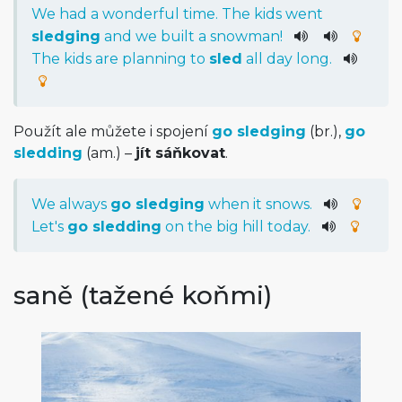
We
had
a
wonderful
time
.
The
kids
went
sledging
and
we
built
a
snowman
!
The
kids
are
planning
to
sled
all
day
long
.
Použít ale můžete i spojení
go sledging
(br.),
go
sledding
(am.) –
jít sáňkovat
.
We
always
go
sledging
when
it
snows
.
Let
's
go
sledding
on
the
big
hill
today
.
saně (tažené koňmi)