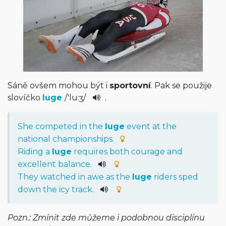
Sáně ovšem mohou být i
sportovní
. Pak se použije
slovíčko
luge
/
'lu:ʒ
/
.
She
competed
in
the
luge
event
at
the
national
championships
.
Riding
a
luge
requires
both
courage
and
excellent
balance
.
They
watched
in
awe
as
the
luge
riders
sped
down
the
icy
track
.
Pozn.: Zmínit zde můžeme i podobnou disciplínu