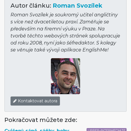
Autor článku:
Roman Svozílek
Roman Svozílek je soukromý učitel angličtiny
s více než dvacetiletou praxí. Zaměřuje se
především na firemní výuku v Praze. Na
tvorbě těchto webových stránek spolupracuje
od roku 2008, nyní jako šéfredaktor. S kolegy
se věnuje také vývoji aplikace EnglishMe!
Kontaktovat autora
Pokračovat můžete zde:
Cvičení: sáně, sáňky, boby
UPPER-INTERMEDIATE