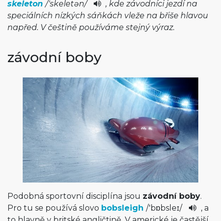
skeleton
/
'ske­letən
/
, kde závodníci jezdí na
speciálních nízkých sáňkách vleže na břiše hlavou
napřed. V češtině používáme stejný výraz.
závodní boby
Podobná sportovní disciplína jsou
závodní boby
.
Pro tu se používá slovo
bobsleigh
/
'bɒbsleɪ
/
, a
to hlavně v britské angličtině. V americké je častější