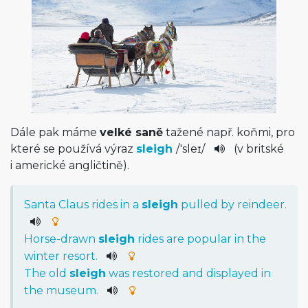
Dále pak máme
velké saně
tažené např. koňmi, pro
které se používá výraz
sleigh
/
'sleɪ
/
(v britské
i americké angličtině).
Santa
Claus
rides
in
a
sleigh
pulled
by
reindeer
.
Horse-drawn
sleigh
rides
are
popular
in
the
winter
resort
.
The
old
sleigh
was
restored
and
displayed
in
the
museum
.