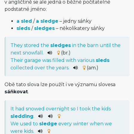
v angličtině se ale jedná o běžné počitatelné
podstatné jméno:
a sled
/
a sledge
– jedny sáňky
sleds
/
sledges
– několikatery sáňky
They
stored
the
sledges
in
the
barn
until
the
next
snowfall
.
(br.)
Their
garage
was
filled
with
various
sleds
collected
over
the
years
.
(am.)
Obě tato slova lze použít i ve významu slovesa
sáňkovat
.
It
had
snowed
overnight
so
I
took
the
kids
sledding
.
We
used
to
sledge
every
winter
when
we
were
kids
.