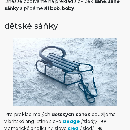
Dnes se podíváme na překlad slovíček
saně
,
sáně
,
sáňky
a přidáme si i
bob
,
boby
.
dětské sáňky
Pro překlad malých
dětských sáněk
použijeme
v britské angličtině slovo
sledge
/
'sledʒ
/
,
v americké angličtině slovo
sled
/
'sled
/
.