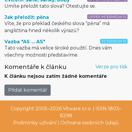
Umíte přeložit tato slova? Otestujte se.
Jak přeložit: pěna
UPPER-INTERMEDIATE
Víte, že pro překlad českého slova “pěna” má
angličtina hned několik výrazů?
Vazba "AS ... AS"
INTERMEDIATE
Tato vazba má velice široké použití. Dnes vám
všechny možnosti představíme.
Komentáře k článku
Verze pro tisk
K článku nejsou zatím žádné komentáře
Přidat komentář
Copyright 2005–2026
Vitware s.r.o.
| ISSN 1803–
8298
Podmínky užívání
|
Ochrana osobních údajů