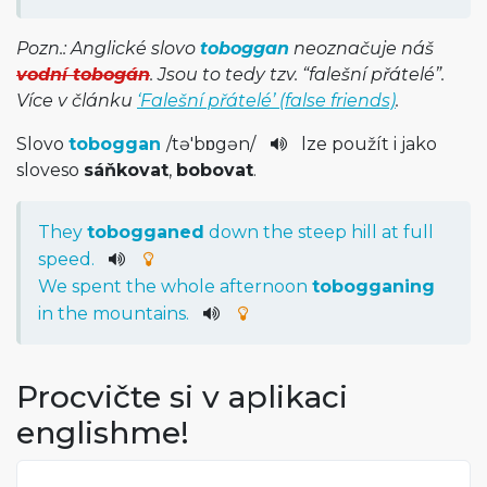
Pozn.: Anglické slovo
toboggan
neoznačuje náš
vodní tobogán
. Jsou to tedy tzv. “falešní přátelé”.
Více v článku
‘Falešní přátelé’ (false friends)
.
Slovo
toboggan
/
tə'bɒgən­
/
lze použít i jako
sloveso
sáňkovat
,
bobovat
.
They
tobogganed
down
the
steep
hill
at
full
speed
.
We
spent
the
whole
afternoon
tobogganing
in
the
mountains
.
Procvičte si v aplikaci
englishme!