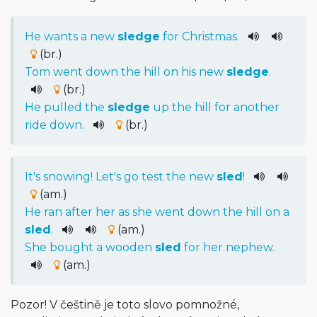
He
wants
a
new
sledge
for
Christmas
.
(br.)
Tom
went
down
the
hill
on
his
new
sledge
.
(br.)
He
pulled
the
sledge
up
the
hill
for
another
ride
down
.
(br.)
It
's
snowing
!
Let
's
go
test
the
new
sled
!
(am.)
He
ran
after
her
as
she
went
down
the
hill
on
a
sled
.
(am.)
She
bought
a
wooden
sled
for
her
nephew
.
(am.)
Pozor! V češtině je toto slovo pomnožné,