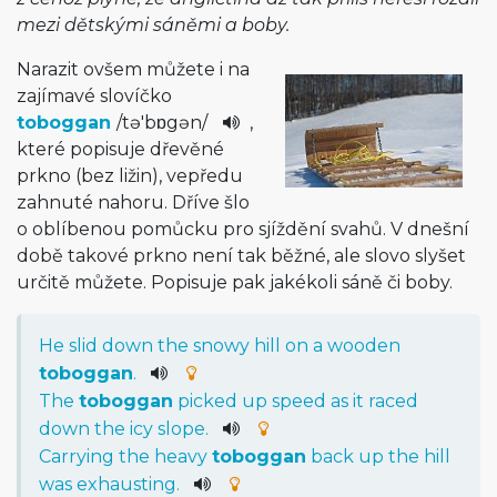
mezi dětskými sáněmi a boby.
Narazit ovšem můžete i na
zajímavé slovíčko
toboggan
/
tə'bɒgən­
/
,
které popisuje dřevěné
prkno (bez ližin), vepředu
zahnuté nahoru. Dříve šlo
o oblíbenou pomůcku pro sjíždění svahů. V dnešní
době takové prkno není tak běžné, ale slovo slyšet
určitě můžete. Popisuje pak jakékoli sáně či boby.
He
slid
down
the
snowy
hill
on
a
wooden
toboggan
.
The
toboggan
picked
up
speed
as
it
raced
down
the
icy
slope
.
Carrying
the
heavy
toboggan
back
up
the
hill
was
exhausting
.