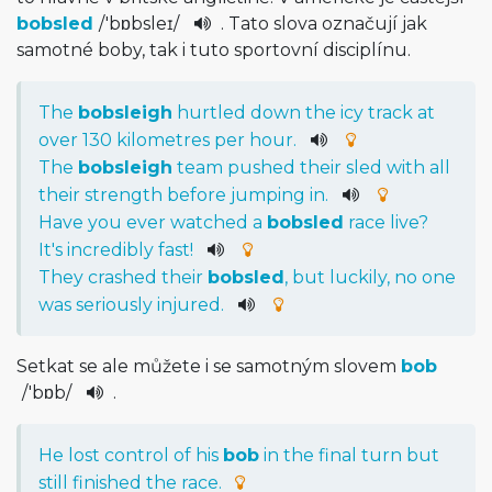
bobsled
/
'bɒbsle­ɪ
/
. Tato slova označují jak
samotné boby, tak i tuto sportovní disciplínu.
The
bobsleigh
hurtled
down
the
icy
track
at
over
130
kilometres
per
hour
.
The
bobsleigh
team
pushed
their
sled
with
all
their
strength
before
jumping
in
.
Have
you
ever
watched
a
bobsled
race
live
?
It
's
incredibly
fast
!
They
crashed
their
bobsled
,
but
luckily
,
no
one
was
seriously
injured
.
Setkat se ale můžete i se samotným slovem
bob
/
'bɒb
/
.
He
lost
control
of
his
bob
in
the
final
turn
but
still
finished
the
race
.