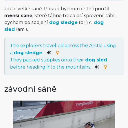
Jde o velké saně. Pokud bychom chtěli použít
menší saně
, které táhne třeba psí spřežení, sáhli
bychom po spojení
dog sledge
(br.) či
dog
sled
(am.).
The
explorers
travelled
across
the
Arctic
using
a
dog
sledge
.
They
packed
supplies
onto
their
dog
sled
before
heading
into
the
mountains
.
závodní sáně