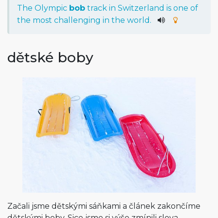
The
Olympic
bob
track
in
Switzerland
is
one
of
the
most
challenging
in
the
world
.
dětské boby
Začali jsme dětskými sáňkami a článek zakončíme
dětskými boby. Sice jsme si výše zmínili slova