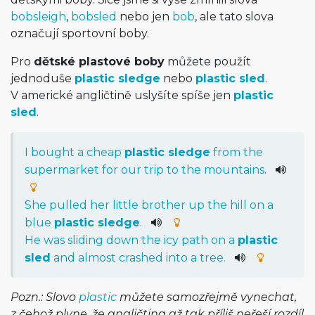
bobsleigh
,
bobsled
nebo jen
bob
, ale tato slova
označují sportovní boby.
Pro
dětské plastové boby
můžete použít
jednoduše
plastic sledge
nebo
plastic sled
.
V americké angličtině uslyšíte spíše jen
plastic
sled
.
I
bought
a
cheap
plastic
sledge
from
the
supermarket
for
our
trip
to
the
mountains
.
She
pulled
her
little
brother
up
the
hill
on
a
blue
plastic
sledge
.
He
was
sliding
down
the
icy
path
on
a
plastic
sled
and
almost
crashed
into
a
tree
.
Pozn.: Slovo
plastic
můžete samozřejmě vynechat,
z čehož plyne, že angličtina až tak příliš neřeší rozdíl