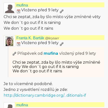
mufina
Vloženo před 9 lety
Chci se zeptat, zda by šlo místo výše zmíněné věty
We don´t go out if it is raining
We don´t go out if it rains
Franta K. Barták
@krysarr
Vloženo před 9 lety
Příspěvek od
mufina
vložený
před 9 lety
Chci se zeptat, zda by šlo místo výše zmíněné
věty We don´t go out if it is raining
We don´t go out if it rains
Je to víceméně podobné.
Jedno z vysvětlení rozdílů je zde:
http://dictionary.cambridge.org/…ditionals-if
mufina