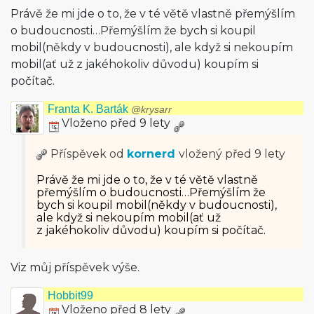
Právě že mi jde o to, že v té větě vlastně přemýšlím
o budoucnosti…Pře­mýšlím že bych si koupil
mobil(někdy v budoucnosti), ale když si nekoupím
mobil(ať už z jakéhokoliv důvodu) koupím si
počítač.
Franta K. Barták
@krysarr
Vloženo před 9 lety
Příspěvek od
kornerd
vložený
před 9 lety
Právě že mi jde o to, že v té větě vlastně
přemýšlím o budoucnosti…Pře­mýšlím že
bych si koupil mobil(někdy v budoucnosti),
ale když si nekoupím mobil(ať už
z jakéhokoliv důvodu) koupím si počítač.
Viz můj příspěvek výše.
Hobbit99
Vloženo před 8 lety