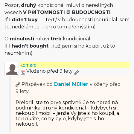
Pozor,
druhý
kondicionál mluví o nereálných
věcech
V PŘÍTOMNOSTI či BUDOUCNOSTI
.
If I
didn't
buy
… – teď / v budoucnosti (neudělal jsem
to, nedělám to – jen o tom přemýšlím)
O
minulosti
mluví
třetí
kondicionál.
If I
hadn't bought
… (už jsem si ho koupil, už to
nezměním)
kornerd
Vloženo před 9 lety
Příspěvek od
Daniel Müller
vložený
před
9 lety
Přeložil jste to prve správně. Je to nereálná
podmínka, druhý kondicionál – kdybych si
nekoupil mobil – jenže Vy jste si ho koupil, a
teď říkáte, co by bylo, kdyby jste si ho
nekoupil.