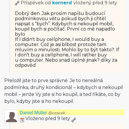
Příspěvek od
kornerd
vložený
před 9 lety
Dobrý den. Jak prosím napíšu budoucí
podmínkovou větu pokud bych ji chtěl
napsat s “bych”: Kdybych si nekoupil mobil,
koupil bych si počítač. První co mě napadlo
bylo
If I didn't buy cellphone, I would buy a
computer. Což je asi blbost protože tam
mluvím o minulosti. Mohlo by to být takto?: If
I don't buy a cellphone, I will rather buy
u computer. Nebo snad úplně jinak? díky za
odpověď
Přeložil jste to prve správně. Je to nereálná
podmínka, druhý kondicionál – kdybych si nekoupil
mobil – jenže Vy jste si ho koupil, a teď říkáte, co by
bylo, kdyby jste si ho nekoupil.
Daniel Müller
@ozacek
Vloženo před 9 lety