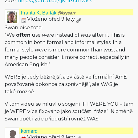
zde?
https://youtu.be/ljKhIxcrhwk?…
Franta K. Barták
@krysarr
Vloženo před 9 lety
Swan píše toto:
“We
often
use
were
instead of
was
after if. This is
common in both formal and informal styles. In a
formal style
were
is more common than
was
, and
many people consider it more correct, especially in
American English.”
WERE je tedy běžnější, a zvláště ve formální AmE
považované dokonce za správnější, ale WAS je
také možné.
V tom videu se mluví o spojení IF I WERE YOU – tam
je WERE více fixováno jako součást “fráze”. Nicméně
Swan opět i zde připouští rovněž WAS.
kornerd
Vloženo před 9 lety