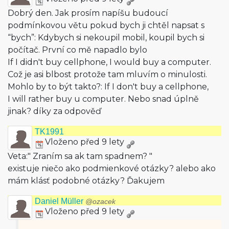
Dobrý den. Jak prosím napíšu budoucí
podmínkovou větu pokud bych ji chtěl napsat s
“bych”: Kdybych si nekoupil mobil, koupil bych si
počítač. První co mě napadlo bylo
If I didn't buy cellphone, I would buy a computer.
Což je asi blbost protože tam mluvím o minulosti.
Mohlo by to být takto?: If I don't buy a cellphone,
I will rather buy u computer. Nebo snad úplně
jinak? díky za odpověď
TK1991
Vloženo před 9 lety
Veta:" Zraním sa ak tam spadnem? "
existuje niečo ako podmienkové otázky? alebo ako
mám klásť podobné otázky? Ďakujem
Daniel Müller
@ozacek
Vloženo před 9 lety