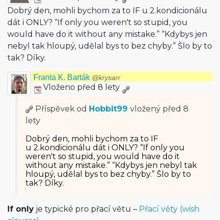
Dobrý den, mohli bychom za to IF u 2.kondicionálu
dát i ONLY? “If only you weren't so stupid, you
would have do it without any mistake.” “Kdybys jen
nebyl tak hloupý, udělal bys to bez chyby.” Šlo by to
tak? Díky.
Franta K. Barták
@krysarr
Vloženo před 8 lety
Příspěvek od
Hobbit99
vložený
před 8
lety
Dobrý den, mohli bychom za to IF
u 2.kondicionálu dát i ONLY? “If only you
weren't so stupid, you would have do it
without any mistake.” “Kdybys jen nebyl tak
hloupý, udělal bys to bez chyby.” Šlo by to
tak? Díky.
If only
je typické pro přací větu –
Přací věty (wish