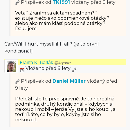
Příspěvek od
TK1991
vložený
před 9 lety
Veta:" Zraním sa ak tam spadnem? "
existuje niečo ako podmienkové otázky?
alebo ako mám klásť podobné otázky?
Ďakujem
Can/Will I hurt myself if I fall? (je to první
kondicionál)
Franta K. Barták
@krysarr
Vloženo před 9 lety
Příspěvek od
Daniel Müller
vložený
před
9 lety
Přeložil jste to prve správně. Je to nereálná
podmínka, druhý kondicionál – kdybych si
nekoupil mobil – jenže Vy jste si ho koupil, a
teď říkáte, co by bylo, kdyby jste si ho
nekoupil.