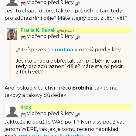
Vloženo před 9 lety
Jesli to chápu dobře, tak ten průběh je tam tedy
pro zdůraznění děje? Máte stejný pocit z těch vět?
Franta K. Barták
@krysarr
Vloženo před 9 lety
Příspěvek od
mufina
vložený
před 9 lety
Jesli to chápu dobře, tak ten průběh je tam
tedy pro zdůraznění děje? Máte stejný pocit
z těch vět?
Ano, pokud v tu chvíli něco
probíhá
, tak to má
takový a takový důsledek.
ricok
Vloženo před 9 lety
Jakto, že je použito WAS po IF? Nemá se používat
jenom WERE, tak jak je tomu receno napriklad