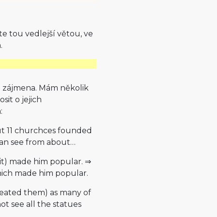
e tou vedlejší větou, ve
.
á zájmena. Mám několik
sit o jejich
:
bout 11 churchces founded
 can see from about…
 (it) made him popular. ⇒
 which made him popular.
reated them) as many of
 see all the statues