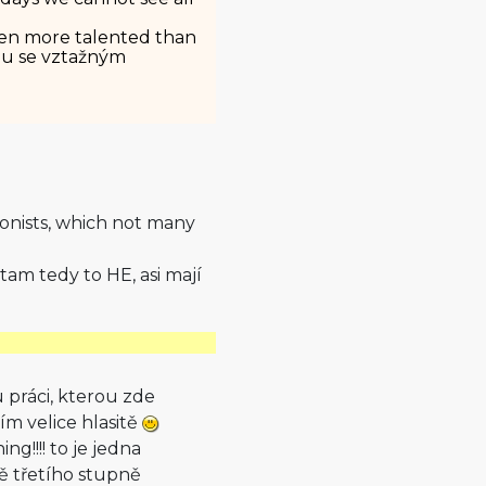
en more talented than
ohu se vztažným
onists, which not many
tam tedy to HE, asi mají
u práci, kterou zde
ím velice hlasitě
g!!!! to je jedna
ě třetího stupně