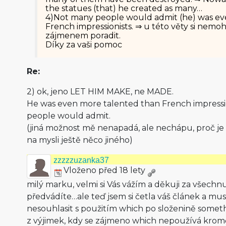
the statues (that) he created as many…
4)Not many people would admit (he) was ev
French impressionists. ⇒ u této věty si nem
zájmenem poradit.
Díky za vaši pomoc
Re:
2) ok, jeno LET HIM MAKE, ne MADE.
He was even more talented than French impressi
people would admit.
(jiná možnost mě nenapadá, ale nechápu, proč je 
na mysli ještě něco jiného)
zzzzzuzanka37
Vloženo před 18 lety
milý marku, velmi si Vás vážím a děkuji za všechn
předvádíte…ale teď jsem si četla váš článek a mus
nesouhlasit s použitím which po složenině somethin
z výjimek, kdy se zájmeno which nepoužívá krom