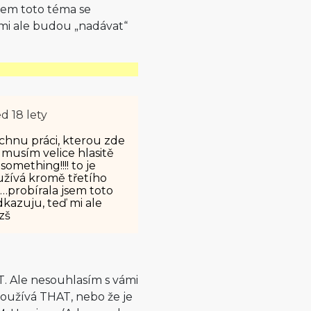
sem toto téma se
 mi ale budou „nadávat“
d 18 lety
echnu práci, kterou zde
 musím velice hlasitě
omething!!!! to je
užívá kromě třetího
…probírala jsem toto
dkazuju, teď mi ale
zš
. Ale nesouhlasím s vámi
používá THAT, nebo že je