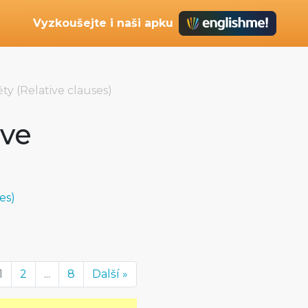
Vyzkoušejte i naši apku
ty (Relative clauses)
ive
es)
1
2
...
8
Další »