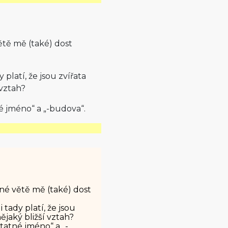
tě mě (také) dost
 platí, že jsou zvířata
vztah?
é jméno“ a „-budova“.
é větě mě (také) dost
 tady platí, že jsou
jaký bližší vztah?
tatné jméno“ a „-