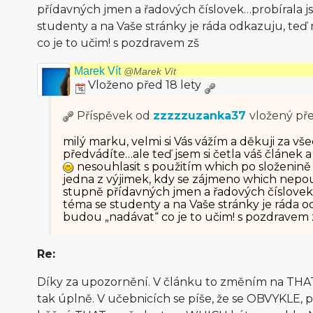
přídavných jmen a řadových číslovek…probírala j
studenty a na Vaše stránky je ráda odkazuju, teď
co je to učim! s pozdravem zš
Marek Vít
@Marek Vít
Vloženo před 18 lety
Příspěvek od
zzzzzuzanka37
vložený
pře
milý marku, velmi si Vás vážím a děkuji za vš
předvádíte…ale teď jsem si četla váš článek a
nesouhlasit s použitím which po složenině s
jedna z výjimek, kdy se zájmeno which nepo
stupně přídavných jmen a řadových číslovek
téma se studenty a na Vaše stránky je ráda o
budou „nadávat“ co je to učim! s pozdravem 
Re:
Díky za upozornění. V článku to změním na THAT
tak úplně. V učebnicích se píše, že se OBVYKLE, 