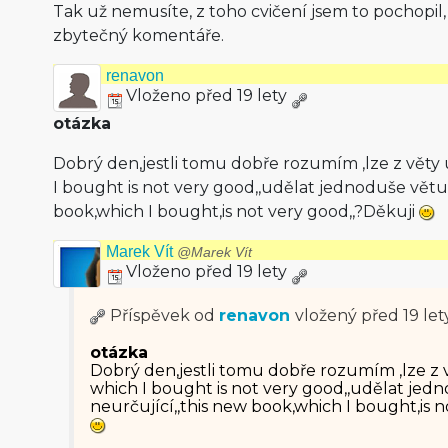
Tak už nemusíte, z toho cvičení jsem to pochopil
zbytečný komentáře.
renavon
Vloženo před 19 lety
otázka
Dobrý den,jestli tomu dobře rozumím ,lze z věty 
I bought is not very good,,udělat jednoduše větu 
book,which I bought,is not very good,,?Děkuji
Marek Vít
@Marek Vít
Vloženo před 19 lety
Příspěvek od
renavon
vložený
před 19 let
otázka
Dobrý den,jestli tomu dobře rozumím ,lze z v
which I bought is not very good,,udělat jed
neurčující,,this new book,which I bought,is 