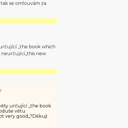
, tak se omlouvám za
určující ,,the book which
neurčující,,this new
y
ěty určující ,,the book
noduše větu
not very good,,?Děkuji