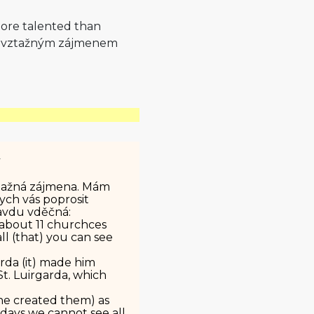
ore talented than
se vztažným zájmenem
y
ztažná zájmena. Mám
bych vás poprosit
ravdu vděčná:
m about 11 churchces
ll (that) you can see
arda (it) made him
St. Luirgarda, which
 he created them) as
ays we cannot see all