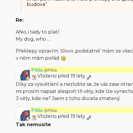
budova“.
Re:
ANo, i tady to platí:
My dog, who …
Překlepy opravím. Slovo ‚podstatné‘ mám ze vše
v něm mám pořád.
Pilda
@Pilda
Vloženo před 19 lety
Díky za vysvětlení a nezlobte se, že vás zase otra
mi prosím napsat alespoň tři věty, kde lze vynec
3 věty, kde ne? Jsem z toho docela zmatený.
Pilda
@Pilda
Vloženo před 19 lety
Tak nemusíte