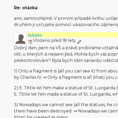
Re: otázka
ano, samnozřejmě. V prvním případě knihu určijet
druhém ji určujete pomocí ukazovacího zájmena
kytyska
Vloženo před 18 lety
Dobrý den, jsem na VŠ a právě probíráme vztažn
vět, u kterých si nejsem jistá. Mohla bych vás popro
překontrolování? Byla bych Vám opravdu vděčná
1) Only a fragment is (all you can see it) from a
by Charles IV. ⇒ Only a fragment is all (that) you
2) E. Tittle let him make a statue of St. Luirgarda
E. Tittle let him made a statue of St. Luirgarda,
3) Nowadays we cannot see (all the statues, he c
them have been destroyed. ⇒ Nowadays we cannot
(that) he created as many…