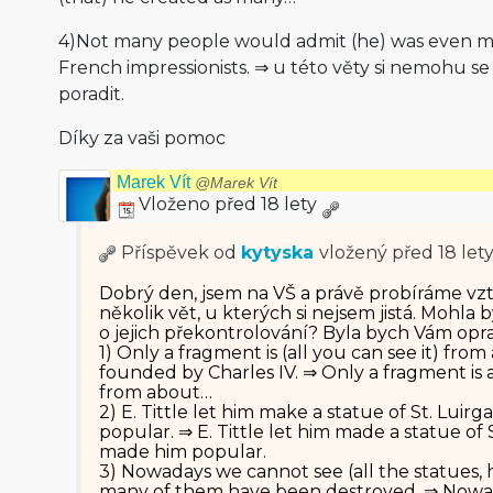
4)Not many people would admit (he) was even m
French impressionists. ⇒ u této věty si nemohu 
poradit.
Díky za vaši pomoc
Marek Vít
@Marek Vít
Vloženo před 18 lety
Příspěvek od
kytyska
vložený
před 18 let
Dobrý den, jsem na VŠ a právě probíráme v
několik vět, u kterých si nejsem jistá. Mohla 
o jejich překontrolování? Byla bych Vám op
1) Only a fragment is (all you can see it) fro
founded by Charles IV. ⇒ Only a fragment is a
from about…
2) E. Tittle let him make a statue of St. Luirg
popular. ⇒ E. Tittle let him made a statue of 
made him popular.
3) Nowadays we cannot see (all the statues,
many of them have been destroyed. ⇒ Nowad