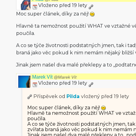
Vloženo před 19 lety
Moc super článek, díky za něj!
Hlavně ta nemožnost použití WHAT ve vztažné vě
poučila.
A co se týče životnosti podstatných jmen, tak i tady
braná jako věc pokud k nim nemám nějaký bližší 
Jinak jsem našel dva malé překlepy a to „podtatn
Marek Vít
@Marek Vít
Vloženo před 19 lety
Příspěvek od
Pilda
vložený
před 19 lety
Moc super článek, díky za něj!
Hlavně ta nemožnost použití WHAT ve vztažn
poučila.
A co se týče životnosti podstatných jmen, tak i
zvířata braná jako věc pokud k nim nemám ně
Jinak jsem našel dva malé překlepy a to „pod