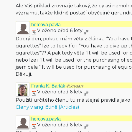
Ale Váš příklad zrovna je takový, že by asi nemoh
významu, takže klidně postačí obyčejné gerundi
hercova.pavla
Vloženo před 6 lety
Dobrý den, pokud mám věty z článku “You have 
cigarettes” lze to tedy říci i “You have to give up
cigarettes”?? A pak tedy věta “It will be used fo
nebo lze i “It will be used for the purchasing of
jsem dala " It will be used for purchasing of equi
Děkuji.
Franta K. Barták
@krysarr
Vloženo před 6 lety
Použití určitého členu tu má stejná pravidla jako 
Členy v angličtině (Articles)
hercova.pavla
Vloženo před 6 lety