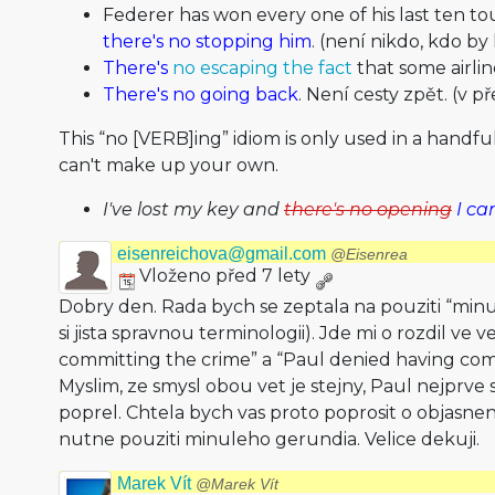
Federer has won every one of his last ten 
there's no stopping him
. (není nikdo, kdo by
There's
no escaping the fact
that some airlin
There's no going back
. Není cesty zpět. (v
This “no [VERB]ing” idiom is only used in a handful
can't make up your own.
I've lost my key and
there's no opening
I ca
eisenreichova@gmail.com
@Eisenrea
Vloženo před 7 lety
Dobry den. Rada bych se zeptala na pouziti “min
si jista spravnou terminologii). Jde mi o rozdil ve 
committing the crime” a “Paul denied having com
Myslim, ze smysl obou vet je stejny, Paul nejprve 
poprel. Chtela bych vas proto poprosit o objasneni
nutne pouziti minuleho gerundia. Velice dekuji.
Marek Vít
@Marek Vít