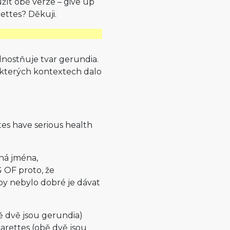
užít obě verze – give up
ettes? Děkuji.
nostňuje tvar gerundia.
kterých kontextech dalo
es have serious health
ná jména,
OF proto, že
y nebylo dobré je dávat
ě dvě jsou gerundia)
arettes (obě dvě jsou