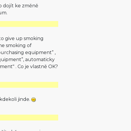
lo dojít ke změně
um.
to give up smoking
 the smoking of
r purchasing equipment” ,
 equipment”, automaticky
pment" . Co je vlastně OK?
kdekoli jinde.