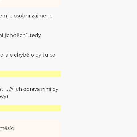
ětem je osobní zájmeno
jich/těch“, tedy
, ale chybělo by tu co,
 … /// Ich oprava nimi by
ovy)
měsíci