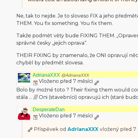
Ne, tak to nejde. Je to sloveso FIX a jeho předm
THEM. You fix something. You fix them.
Takže podmět věty bude FIXING THEM. „Opravení 
správně česky „jejich oprava“.
THEIR FIXING by znamenalo, že ONI opravují něco
chyběl by předmět slovesa.
AdrianaXXX
@AdrianaXXX
Vloženo před 7 měsíci
Bolo by možné toto ? Their fixing them would cost
stála … /// Oni (stavebníci) opravujú ich (staré bud
DesperateDan
Vloženo před 7 měsíci
Příspěvek od
AdrianaXXX
vložený
před 7 