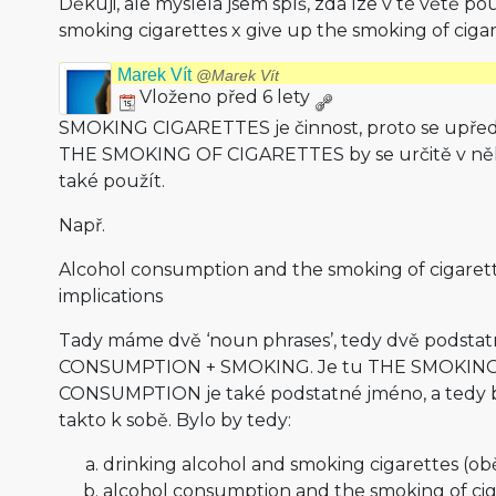
Děkuji, ale myslela jsem spíš, zda lze v té větě po
smoking cigarettes x give up the smoking of cigar
Marek Vít
@Marek Vít
Vloženo před 6 lety
SMOKING CIGARETTES je činnost, proto se upřed
THE SMOKING OF CIGARETTES by se určitě v ně
také použít.
Např.
Alcohol consumption and the smoking of cigarett
implications
Tady máme dvě ‘noun phrases’, tedy dvě podstat
CONSUMPTION + SMOKING. Je tu THE SMOKING 
CONSUMPTION je také podstatné jméno, a tedy b
takto k sobě. Bylo by tedy:
drinking alcohol and smoking cigarettes (ob
alcohol consumption and the smoking of cig