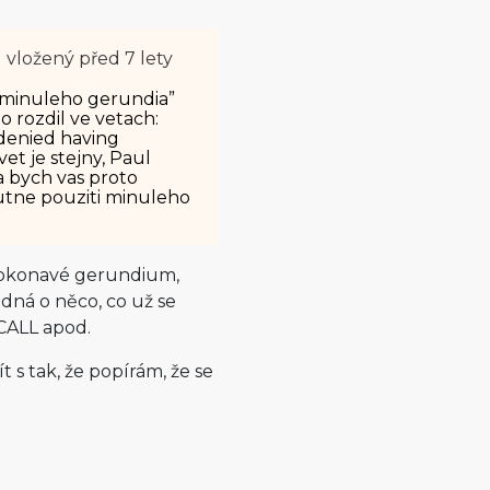
m
vložený
před 7 lety
 “minuleho gerundia”
 o rozdil ve vetach:
 denied having
et je stejny, Paul
a bych vas proto
nutne pouziti minuleho
dokonavé gerundium,
dná o něco, co už se
CALL apod.
s tak, že popírám, že se