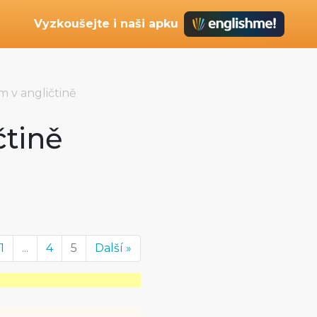
Vyzkoušejte i naši apku
 v angličtině
čtině
1
...
4
5
Další »