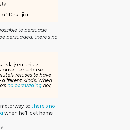
ety
im ?Děkuji moc
mpossible to persuade
 be persuaded, there's no
sila jsem asi už
 v puse, nenechá se
solutely refuses to have
e different kinds. When
re's
no persuading
her,
he motorway, so
there's no
ng
when he'll get home.
y.