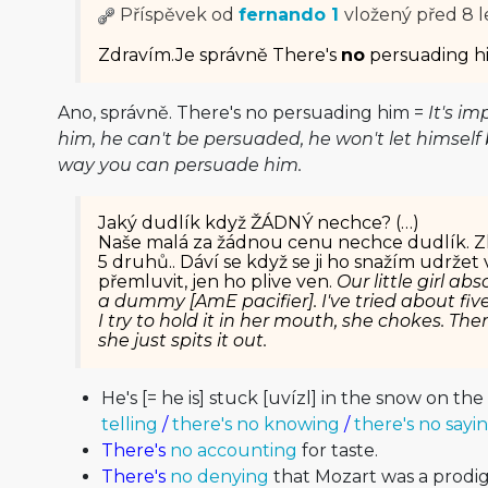
Příspěvek od
fernando 1
vložený
před 8 l
Zdravím.Je správně There's
no
persuading h
Ano, správně. There's no persuading him =
It's i
him, he can't be persuaded, he won't let himself
way you can persuade him.
Jaký dudlík když ŽÁDNÝ nechce? (…)
Naše malá za žádnou cenu nechce dudlík. Zku
5 druhů.. Dáví se když se ji ho snažím udržet
přemluvit, jen ho plive ven.
Our little girl ab
a dummy [AmE pacifier]. I've tried about fiv
I try to hold it in her mouth, she chokes. The
she just spits it out.
He's [= he is] stuck [uvízl] in the snow on t
telling
/
there's no knowing
/
there's no sayi
There's
no accounting
for taste.
There's
no denying
that Mozart was a prodig