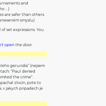
tournaments and
 ho …)
es are safer than others.
 přeneseném smyslu)
 of set expressions. You
n't open
the door.
uleho gerundia” (nejsem
vetach: “Paul denied
mited the crime”.
spachal zlocin, pote to
, v jakych pripadech je