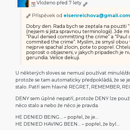
Vloženo před 7 lety
Příspěvek od
eisenreichova@gmail.co
Dobry den. Rada bych se zeptala na pouziti
(nejsem si jista spravnou terminologii). Jde mi
“Paul denied committing the crime” a “Paul
commited the crime”. Myslim, ze smysl obou v
nejprve spachal zlocin, pote to poprel. Chtel
poprosit o objasneni, v jakych pripadech je 
gerundia. Velice dekuji.
U některých sloves se nemusí používat minulé/
protože se tam automaticky předpokládá, že se je
stalo. Patří sem hlavně REGRET, REMEMBER, RE
DENY sem úplně nepatří, protože DENY lze použít 
něco stalo a nebo že něco je pravda.
HE DENIED BEING… – popřel, že je…
HE DENIED HAVING BEEN… – popřel, že byl…