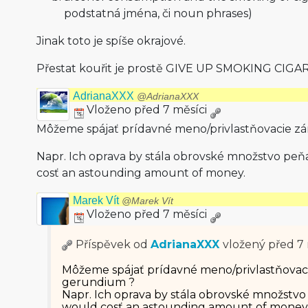
podstatná jména, či noun phrases)
Jinak toto je spíše okrajové.
Přestat kouřit je prostě GIVE UP SMOKING CIGA
AdrianaXXX
@AdrianaXXX
Vloženo před 7 měsíci
Môžeme spájať prídavné meno/privlastňo­vacie 
Napr. Ich oprava by stála obrovské množstvo peňaz
cosť an astounding amount of money.
Marek Vít
@Marek Vít
Vloženo před 7 měsíci
Příspěvek od
AdrianaXXX
vložený
před 7 
Môžeme spájať prídavné meno/privlastňo­va
gerundium ?
Napr. Ich oprava by stála obrovské množstvo p
would cosť an astounding amount of money