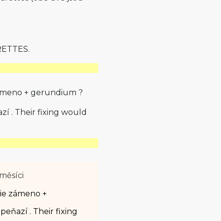
RETTES.
zámeno + gerundium ?
í . Their fixing would
měsíci
cie zámeno +
eňazí . Their fixing
.