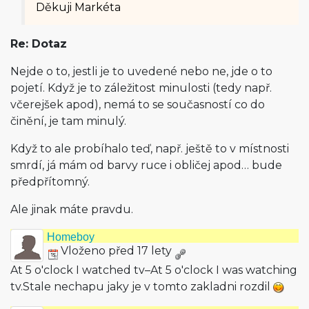
Děkuji Markéta
Re: Dotaz
Nejde o to, jestli je to uvedené nebo ne, jde o to
pojetí. Když je to záležitost minulosti (tedy např.
včerejšek apod), nemá to se současností co do
činění, je tam minulý.
Když to ale probíhalo teď, např. ještě to v místnosti
smrdí, já mám od barvy ruce i obličej apod… bude
předpřítomný.
Ale jinak máte pravdu.
Homeboy
Vloženo před 17 lety
At 5 o'clock I watched tv–At 5 o'clock I was watching
tv.Stale nechapu jaky je v tomto zakladni rozdil