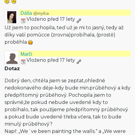
:
Dáša
@myfca
Vloženo před 17 lety
Už jsem to pochopila, teď už je mi to jasný, tedy až
díky vaší pomůcce (zrovna)probíhala, (prostě)
proběhla
Marči
Vloženo před 17 lety
Dotaz
Dobrý den, chtěla jsem se zeptat,ohledně
nedokonavého děje-kdy bude min.průběhový a kdy
předpřítomný průběhový. Pochopila jsem to
správně,že pokud nebude uvedené kdy to
probíhalo, tak použijeme předpřítomný průběhový
a pokud bude uvedené třeba včera, tak to bude
minulý průběhový?
Např: „We´ve been painting the walls.“ a „We were