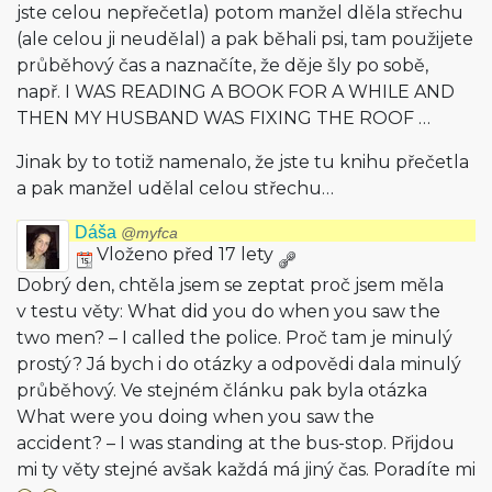
jste celou nepřečetla) potom manžel dlěla střechu
(ale celou ji neudělal) a pak běhali psi, tam použijete
průběhový čas a naznačíte, že děje šly po sobě,
např. I WAS READING A BOOK FOR A WHILE AND
THEN MY HUSBAND WAS FIXING THE ROOF …
Jinak by to totiž namenalo, že jste tu knihu přečetla
a pak manžel udělal celou střechu…
Dáša
@myfca
Vloženo před 17 lety
Dobrý den, chtěla jsem se zeptat proč jsem měla
v testu věty: What did you do when you saw the
two men? – I called the police. Proč tam je minulý
prostý? Já bych i do otázky a odpovědi dala minulý
průběhový. Ve stejném článku pak byla otázka
What were you doing when you saw the
accident? – I was standing at the bus-stop. Přijdou
mi ty věty stejné avšak každá má jiný čas. Poradíte mi