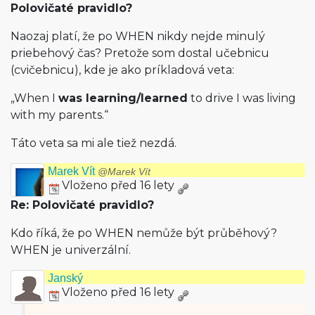
Polovičaté pravidlo?
Naozaj platí, že po WHEN nikdy nejde minulý
priebehový čas? Pretože som dostal učebnicu
(cvičebnicu), kde je ako príkladová veta:
„When I
was learning/learned
to drive I was living
with my parents.“
Táto veta sa mi ale tiež nezdá.
Marek Vít
@Marek Vít
Vloženo před 16 lety
Re: Polovičaté pravidlo?
Kdo říká, že po WHEN nemůže být průběhový?
WHEN je univerzální.
Janský
Vloženo před 16 lety