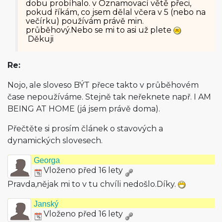
dobu probíhalo. v Oznamovací větě přeci,
pokud říkám, co jsem dělal včera v 5 (nebo na
večírku) používám právě min.
průběhový.Nebo se mi to asi už plete
Děkuji
Re:
Nojo, ale sloveso BÝT přece takto v průběhovém
čase nepoužíváme. Stejně tak neřeknete např. I AM
BEING AT HOME (já jsem právě doma).
Přečtěte si prosím článek o stavových a
dynamických slovesech.
Georga
Vloženo před 16 lety
Pravda,nějak mi to v tu chvíli nedošlo.Díky.
Janský
Vloženo před 16 lety