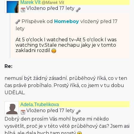
Marek Vít
@Marek Vít
Vloženo před 17 lety
Příspěvek od
Homeboy
vložený
před 17
lety
At 5 o'clock I watched tv–At 5 o'clock I was
watching tv.Stale nechapu jaky je v tomto
zakladni rozdil
Re:
nemusí být žádný zásadní. průběhový říká, co v ten
čas právě probíhalo. Prostý říká, co jsem v tu dobu
UDĚLAL.
Adela.Trubelikova
Vloženo před 17 lety
Dobrý den prosím Vás mohl byste mi někdo
vysvětlit, proč je v této větě průběhový čas? Jsem asi
blbá, ale dala bych tam prostý