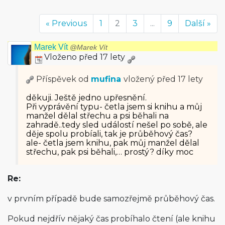
« Previous
1
2
3
...
9
Další »
Marek Vít
@Marek Vít
Vloženo před 17 lety
Příspěvek od
mufina
vložený
před 17 lety
děkuji. Ještě jedno upřesnění.
Při vyprávění typu- četla jsem si knihu a můj
manžel dělal střechu a psi běhali na
zahradě..tedy sled událostí nešel po sobě, ale
děje spolu probíali, tak je průběhový čas?
ale- četla jsem knihu, pak můj manžel dělal
střechu, pak psi běhali,… prostý? díky moc
Re:
v prvním případě bude samozřejmě průběhový čas.
Pokud nejdřív nějaký čas probíhalo čtení (ale knihu