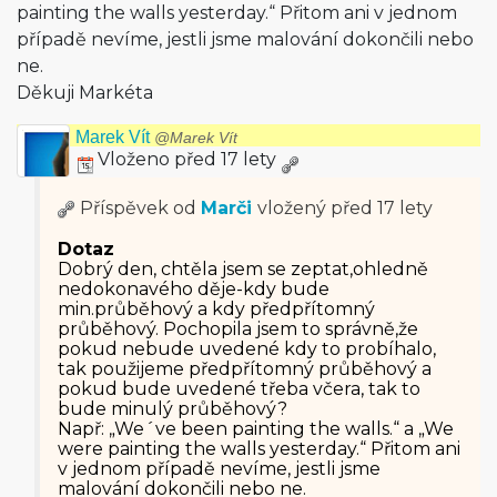
painting the walls yesterday.“ Přitom ani v jednom
případě nevíme, jestli jsme malování dokončili nebo
ne.
Děkuji Markéta
Marek Vít
@Marek Vít
Vloženo před 17 lety
Příspěvek od
Marči
vložený
před 17 lety
Dotaz
Dobrý den, chtěla jsem se zeptat,ohledně
nedokonavého děje-kdy bude
min.průběhový a kdy předpřítomný
průběhový. Pochopila jsem to správně,že
pokud nebude uvedené kdy to probíhalo,
tak použijeme předpřítomný průběhový a
pokud bude uvedené třeba včera, tak to
bude minulý průběhový?
Např: „We´ve been painting the walls.“ a „We
were painting the walls yesterday.“ Přitom ani
v jednom případě nevíme, jestli jsme
malování dokončili nebo ne.