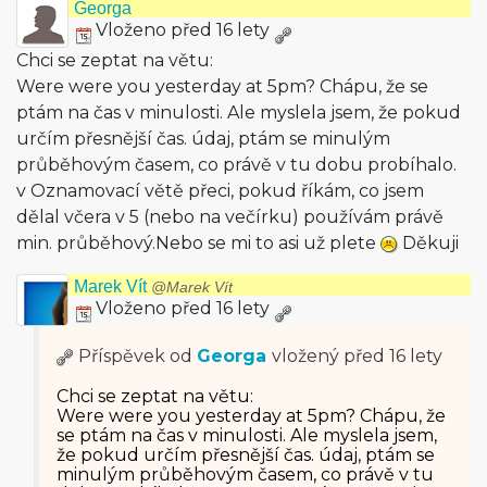
Georga
Vloženo před 16 lety
Chci se zeptat na větu:
Were were you yesterday at 5pm? Chápu, že se
ptám na čas v minulosti. Ale myslela jsem, že pokud
určím přesnější čas. údaj, ptám se minulým
průběhovým časem, co právě v tu dobu probíhalo.
v Oznamovací větě přeci, pokud říkám, co jsem
dělal včera v 5 (nebo na večírku) používám právě
min. průběhový.Nebo se mi to asi už plete
Děkuji
Marek Vít
@Marek Vít
Vloženo před 16 lety
Příspěvek od
Georga
vložený
před 16 lety
Chci se zeptat na větu:
Were were you yesterday at 5pm? Chápu, že
se ptám na čas v minulosti. Ale myslela jsem,
že pokud určím přesnější čas. údaj, ptám se
minulým průběhovým časem, co právě v tu