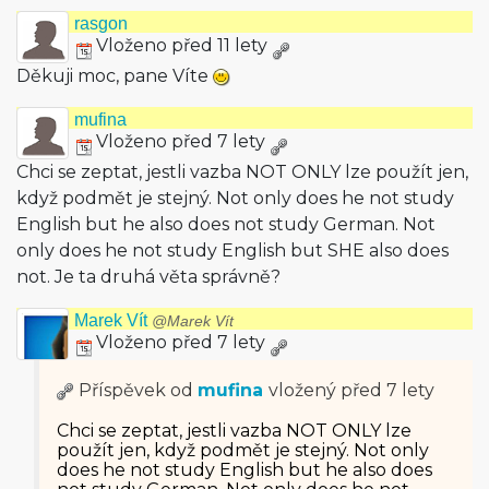
rasgon
Vloženo před 11 lety
Děkuji moc, pane Víte
mufina
Vloženo před 7 lety
Chci se zeptat, jestli vazba NOT ONLY lze použít jen,
když podmět je stejný. Not only does he not study
English but he also does not study German. Not
only does he not study English but SHE also does
not. Je ta druhá věta správně?
Marek Vít
@Marek Vít
Vloženo před 7 lety
Příspěvek od
mufina
vložený
před 7 lety
Chci se zeptat, jestli vazba NOT ONLY lze
použít jen, když podmět je stejný. Not only
does he not study English but he also does