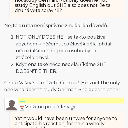
not study German. Not only does he not
study English but SHE also does not. Je ta
druhá věta správně?
Ne, ta druhá není správně z několika důvodů.
NOT ONLY DOES HE… se takto používá,
abychom k něčemu, co člověk dělá, přidali
něco dalšího. Pro jinou osobu by to
ztrácelo smysl.
Když ona také něco nedělá, říkáme SHE
DOESN'T EITHER.
Celou Vaši větu můžete říct např. He's not the only
one who doesn't study German. She doesn't either.
----
Vloženo před 7 lety
Yet it would have been unwise for anyone to
anticipate his reaction, for he is a wholly