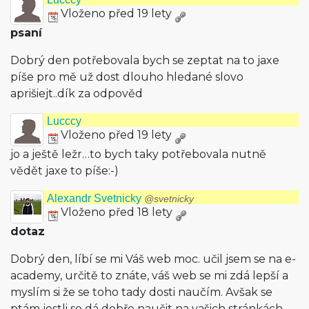
Vloženo před 19 lety
psaní
Dobrý den potřebovala bych se zeptat na to jaxe
píše pro mě už dost dlouho hledané slovo
aprišiejt..dík za odpověd
Lucccy
Vloženo před 19 lety
jo a ještě ležr…to bych taky potřebovala nutně
vědět jaxe to píše:-)
Alexandr Svetnicky
@svetnicky
Vloženo před 18 lety
dotaz
Dobrý den, líbí se mi Váš web moc. učil jsem se na e-
academy, určitě to znáte, váš web se mi zdá lepší a
myslím si že se toho tady dosti naučím. Avšak se
ptám jestli se dá dobře naučit na vašich stránkách