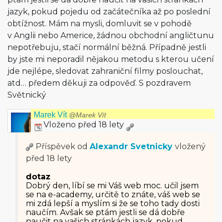
jazyk, pokud pojedu od začátečníka až po poslední
obtížnost. Mám na mysli, domluvit se v pohodě
v Anglii nebo Americe, žádnou obchodní angličtunu
nepotřebuju, stačí normální běžná. Případně jestli
by jste mi neporadil nějakou metodu s kterou učení
jde nejlépe, sledovat zahraniční filmy poslouchat,
atd… předem děkuji za odpověď. S pozdravem
Světnický
Marek Vít
@Marek Vít
Vloženo před 18 lety
Příspěvek od
Alexandr Svetnicky
vložený
před 18 lety
dotaz
Dobrý den, líbí se mi Váš web moc. učil jsem
se na e-academy, určitě to znáte, váš web se
mi zdá lepší a myslím si že se toho tady dosti
naučím. Avšak se ptám jestli se dá dobře
naučit na vašich stránkách jazyk, pokud