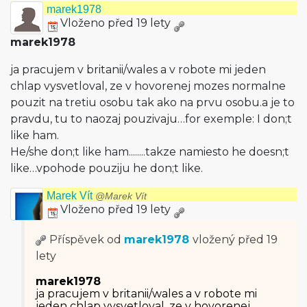
marek1978
Vloženo před 19 lety
marek1978
ja pracujem v britanii/wales a v robote mi jeden
chlap vysvetloval, ze v hovorenej mozes normalne
pouzit na tretiu osobu tak ako na prvu osobu.a je to
pravdu, tu to naozaj pouzivaju…for exemple: I don;t
like ham.
He/she don;t like ham........takze namiesto he doesn;t
like…vpohode pouziju he don;t like.
Marek Vít
@Marek Vít
Vloženo před 19 lety
Příspěvek od
marek1978
vložený
před 19
lety
marek1978
ja pracujem v britanii/wales a v robote mi
jeden chlap vysvetloval, ze v hovorenej