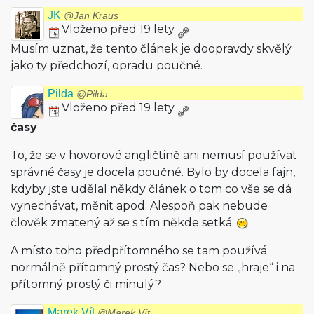
JK
@Jan Kraus
Vloženo před 19 lety
Musím uznat, že tento článek je doopravdy skvělý
jako ty předchozí, opradu poučné.
Pilda
@Pilda
Vloženo před 19 lety
časy
To, že se v hovorové angličtině ani nemusí používat
správné časy je docela poučné. Bylo by docela fajn,
kdyby jste udělal někdy článek o tom co vše se dá
vynechávat, měnit apod. Alespoň pak nebude
člověk zmatený až se s tím někde setká.
A místo toho předpřítomného se tam používá
normálně přítomný prostý čas? Nebo se „hraje“ i na
přítomný prostý či minulý?
Marek Vít
@Marek Vít