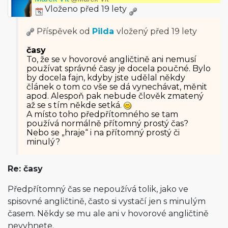
Vloženo před 19 lety
Příspěvek od
Pilda
vložený
před 19 lety
časy
To, že se v hovorové angličtině ani nemusí
používat správné časy je docela poučné. Bylo
by docela fajn, kdyby jste udělal někdy
článek o tom co vše se dá vynechávat, měnit
apod. Alespoň pak nebude člověk zmatený
až se s tím někde setká.
A místo toho předpřítomného se tam
používá normálně přítomný prostý čas?
Nebo se „hraje“ i na přítomný prostý či
minulý?
Re: časy
Předpřítomný čas se nepoužívá tolik, jako ve
spisovné angličtině, často si vystačí jen s minulým
časem. Někdy se mu ale ani v hovorové angličtině
nevyhnete.