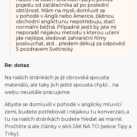
pojedu od začátečníka až po poslední
obtížnost. Mám na mysli, domluvit se
v pohodě v Anglii nebo Americe, žádnou
obchodní angličtunu nepotřebuju, stačí
normální běžná. Případně jestli by jste mi
neporadil nějakou metodu s kterou učení
jde nejlépe, sledovat zahraniční filmy
poslouchat, atd… předem děkuji za odpověď.
S pozdravem Světnický
Re: dotaz
Na našich stránkách je již obrovská spousta
materiálů, ale taky jich ještě spousta chybí… na
webu neustále pracujeme.
Abyste se domluvili v pohodě v anglicky mluvící
zemi, budete potřebovat i nějakou tu konverzaci, a
tu na našich stránkách budete hledat asi marně.
Pročtěte si ale články v sérii JAK NA TO (sekce Tipy a
Triky).