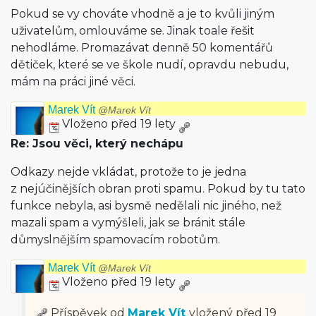
Pokud se vy chováte vhodně a je to kvůli jiným
uživatelům, omlouváme se. Jinak toale řešit
nehodláme. Promazávat denně 50 komentářů
dětiček, které se ve škole nudí, opravdu nebudu,
mám na práci jiné věci.
Marek Vít
@Marek Vít
Vloženo před 19 lety
Re: Jsou věci, který nechápu
Odkazy nejde vkládat, protože to je jedna
z nejúčinějších obran proti spamu. Pokud by tu tato
funkce nebyla, asi bysmě nedělali nic jiného, než
mazali spam a vymýšleli, jak se bránit stále
důmyslnějším spamovacím robotům.
Marek Vít
@Marek Vít
Vloženo před 19 lety
Příspěvek od
Marek Vít
vložený
před 19