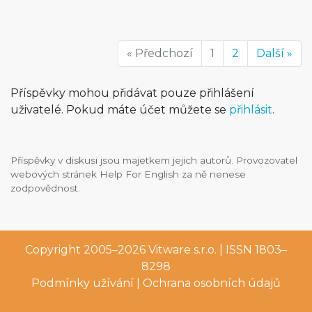
« Předchozí
1
2
Další »
Příspěvky mohou přidávat pouze přihlášení
uživatelé. Pokud máte účet můžete se
přihlásit
.
Příspěvky v diskusi jsou majetkem jejich autorů. Provozovatel
webových stránek Help For English za ně nenese
zodpovědnost.
Copyright 2005–2026
Vitware s.r.o.
| ISSN 1803–
8298
Podmínky užívání
|
Ochrana osobních údajů