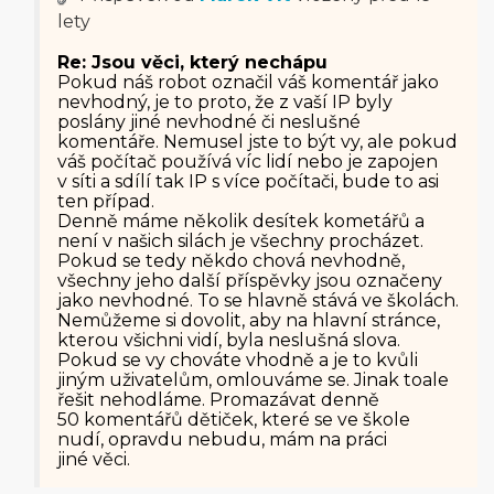
lety
Re: Jsou věci, který nechápu
Pokud náš robot označil váš komentář jako
nevhodný, je to proto, že z vaší IP byly
poslány jiné nevhodné či neslušné
komentáře. Nemusel jste to být vy, ale pokud
váš počítač používá víc lidí nebo je zapojen
v síti a sdílí tak IP s více počítači, bude to asi
ten případ.
Denně máme několik desítek kometářů a
není v našich silách je všechny procházet.
Pokud se tedy někdo chová nevhodně,
všechny jeho další příspěvky jsou označeny
jako nevhodné. To se hlavně stává ve školách.
Nemůžeme si dovolit, aby na hlavní stránce,
kterou všichni vidí, byla neslušná slova.
Pokud se vy chováte vhodně a je to kvůli
jiným uživatelům, omlouváme se. Jinak toale
řešit nehodláme. Promazávat denně
50 komentářů dětiček, které se ve škole
nudí, opravdu nebudu, mám na práci
jiné věci.