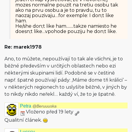
mozes normalne pouzit na tretiu osobu tak
ako na prvu osobu.a je to pravdu, tu to
naozaj pouzivaju…for exemple: I don;t like
ham.
He/she don;t like ham........takze namiesto he
doesn;t like…vpohode pouziju he don;t like.
Re: marek1978
Ano, to můžete, nepoužívají to tak ale všichni, je to
běžné především v určitých oblastech nebo ezi
některými skupinami lidí. Podobně se v češtině
např. špatně používají pády: ‚Máme dome tři králici‘ –
v některých regionech to uslyšíte běžně, v jiných by
to nikdy nikdo neřekl… každý ví, že to je špatně.
Petra
@Beruuuska
Vloženo před 19 lety
Qualitní článek.
Lucccy