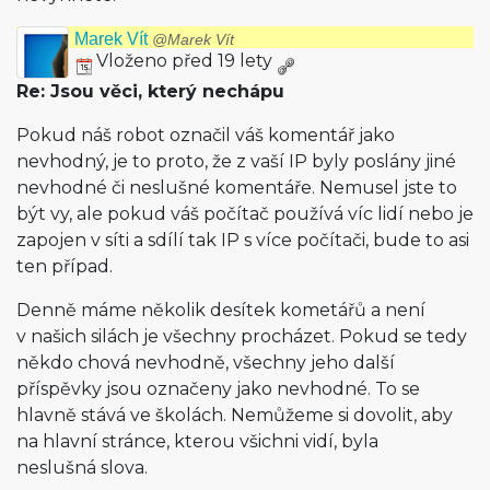
Marek Vít
@Marek Vít
Vloženo před 19 lety
Re: Jsou věci, který nechápu
Pokud náš robot označil váš komentář jako
nevhodný, je to proto, že z vaší IP byly poslány jiné
nevhodné či neslušné komentáře. Nemusel jste to
být vy, ale pokud váš počítač používá víc lidí nebo je
zapojen v síti a sdílí tak IP s více počítači, bude to asi
ten případ.
Denně máme několik desítek kometářů a není
v našich silách je všechny procházet. Pokud se tedy
někdo chová nevhodně, všechny jeho další
příspěvky jsou označeny jako nevhodné. To se
hlavně stává ve školách. Nemůžeme si dovolit, aby
na hlavní stránce, kterou všichni vidí, byla
neslušná slova.