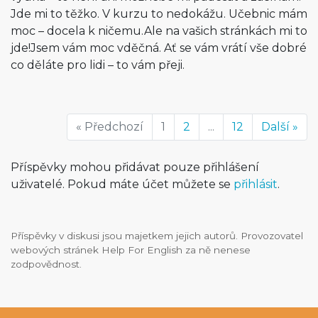
Jde mi to těžko. V kurzu to nedokážu. Učebnic mám
moc – docela k ničemu.Ale na vašich stránkách mi to
jde!Jsem vám moc vděčná. Ať se vám vrátí vše dobré
co děláte pro lidi – to vám přeji.
« Předchozí
1
2
...
12
Další »
Příspěvky mohou přidávat pouze přihlášení
uživatelé. Pokud máte účet můžete se
přihlásit
.
Příspěvky v diskusi jsou majetkem jejich autorů. Provozovatel
webových stránek Help For English za ně nenese
zodpovědnost.