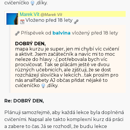
cvičeníčko
,díky.
Marek Vít
@Marek Vít
Vloženo před 18 lety
Příspěvek od
balvina
vložený
před 18 lety
DOBRÝ DEN,
mapa kurzu je super, jen mi chybí víc cvičení
a aktivit. Jsem začátečník a navíc mi to moc
neleze do hlavy :-/, potřebovala bych víc
procvičovat. Tak se plácám ještě ve dvou
různých učebnicích, ale zjišťuji, že se dost
rozcházejí slovíčka v lekcích…tak prosím pro
nás analfabety AJ občas přidat nějaké to
cvičeníčko
,díky.
Re: DOBRÝ DEN,
Plánuji samozřejmě, aby každá lekce byla doplněná
cvičeními. Napsal ale takto komplexní kurz dá práci
a zabere to čas. Já se rozhodl, že budu lekce