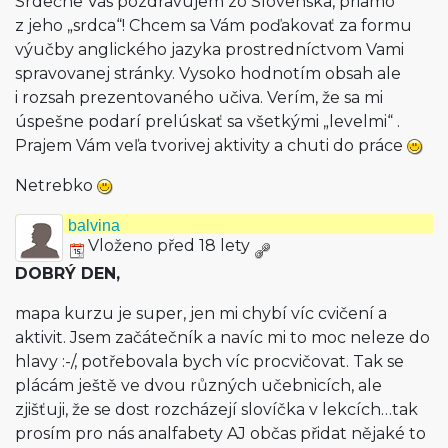
Srdečne Vás pozdravujem zo Slovenska, priamo
z jeho „srdca“! Chcem sa Vám poďakovať za formu
výučby anglického jazyka prostredníctvom Vami
spravovanej stránky. Vysoko hodnotím obsah ale
i rozsah prezentovaného učiva. Verím, že sa mi
úspešne podarí prelúskať sa všetkými „levelmi“ .
Prajem Vám veľa tvorivej aktivity a chuti do práce
Netrebko
balvina
Vloženo před 18 lety
DOBRÝ DEN,
mapa kurzu je super, jen mi chybí víc cvičení a
aktivit. Jsem začátečník a navíc mi to moc neleze do
hlavy :-/, potřebovala bych víc procvičovat. Tak se
plácám ještě ve dvou různých učebnicích, ale
zjišťuji, že se dost rozcházejí slovíčka v lekcích…tak
prosím pro nás analfabety AJ občas přidat nějaké to