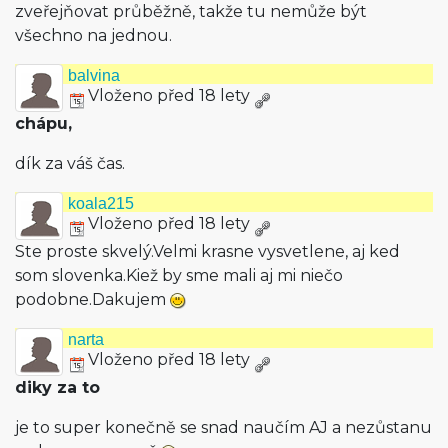
zveřejňovat průběžně, takže tu nemůže být
všechno na jednou.
balvina
Vloženo před 18 lety
chápu,
dík za váš čas.
koala215
Vloženo před 18 lety
Ste proste skvelý.Velmi krasne vysvetlene, aj ked
som slovenka.Kiež by sme mali aj mi niečo
podobne.Dakujem
narta
Vloženo před 18 lety
diky za to
je to super konečně se snad naučím AJ a nezůstanu