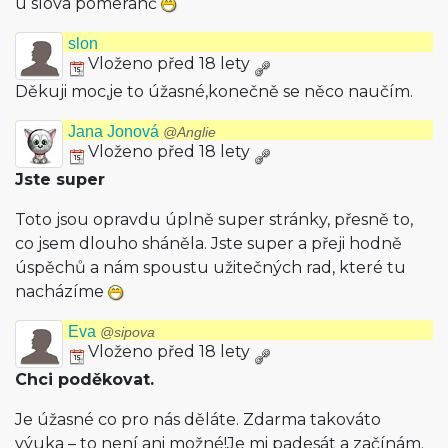
u slova pomeranč
slon
Vloženo před 18 lety
Děkuji moc,je to úžasné,konečně se něco naučím.
Jana Jonová
@Anglie
Vloženo před 18 lety
Jste super
Toto jsou opravdu úplně super stránky, přesně to,
co jsem dlouho sháněla. Jste super a přeji hodně
úspěchů a nám spoustu užitečných rad, které tu
nacházíme
Eva
@sipova
Vloženo před 18 lety
Chci poděkovat.
Je úžasné co pro nás děláte. Zdarma takováto
výuka – to není ani možné!Je mi padesát a začínám.