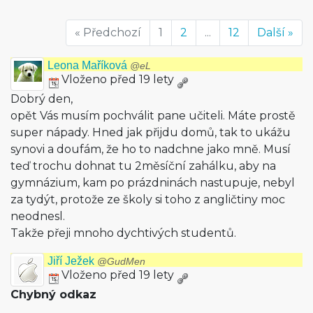
« Předchozí
1
2
...
12
Další »
Leona Maříková
@eL
Vloženo před 19 lety
Dobrý den,
opět Vás musím pochválit pane učiteli. Máte prostě
super nápady. Hned jak přijdu domů, tak to ukážu
synovi a doufám, že ho to nadchne jako mně. Musí
teď trochu dohnat tu 2měsíční zahálku, aby na
gymnázium, kam po prázdninách nastupuje, nebyl
za tydýt, protože ze školy si toho z angličtiny moc
neodnesl.
Takže přeji mnoho dychtivých studentů.
Jiří Ježek
@GudMen
Vloženo před 19 lety
Chybný odkaz