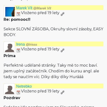
Marek Vít
@Marek Vít
Vloženo před 19 lety
Re: pomooc!!
Sekce SLOVNÍ ZÁSOBA, Okruhy slovní zásoby, EASY
BODY.
Irena
@Irisss
Vloženo před 19 lety
Prima
Perfektně udělané stránky. Taky mě to moc baví.
jsem uplný začátečník. Chodím do kursu angl. ale
tady se naučím víc. Díky díky díky Hurááá
Netrebko
Vloženo před 19 lety
Pozdrav