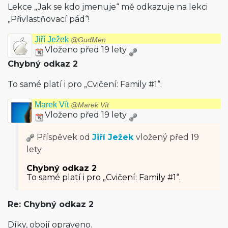
Lekce „Jak se kdo jmenuje“ mě odkazuje na lekci
„Přivlastňova­cí pád“!
Jiří Ježek
@GudMen
Vloženo před 19 lety
Chybný odkaz 2
To samé platí i pro „Cvičení: Family #1“.
Marek Vít
@Marek Vít
Vloženo před 19 lety
Příspěvek od
Jiří Ježek
vložený
před 19
lety
Chybný odkaz 2
To samé platí i pro „Cvičení: Family #1“.
Re: Chybný odkaz 2
Díky, obojí opraveno.