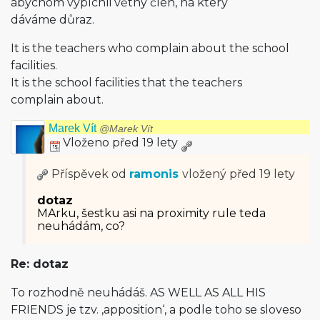
abychom vypíchli větný člen, na který
dáváme důraz.
It is the teachers who complain about the school
facilities.
It is the school facilities that the teachers
complain about.
Marek Vít
@Marek Vít
Vloženo před 19 lety
Příspěvek od
ramonis
vložený
před 19 lety
dotaz
MArku, šestku asi na proximity rule teda
neuhádám, co?
Re: dotaz
To rozhodně neuhádáš. AS WELL AS ALL HIS
FRIENDS je tzv. ‚apposition‘, a podle toho se sloveso