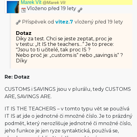
Marek Vít
@Marek Vít
Vloženo před 19 lety
Příspěvek od
vitez.7
vložený
před 19 lety
Dotaz
Diky za test. Chci se jeste zeptat, proc je
v testu: „It IS the teachers…“ Je to prece:
"Jsou to ti učitelé, tak proc IS ?
Nebo proč je: „customs is“ nebo „savings is“ ?
Díky
Re: Dotaz
CUSTOMS i SAVINGS jsou v plurálu, tedy CUSTOMS
ARE, SAVINGS ARE.
IT IS THE TEACHERS – v tomto typu vět se používá
IT IS ať jde o jednotné či množné číslo. Je to prázdný
podmět, který nerozlišuje jednotné či množné číslo,
jeho funkce je jen ryze syntaktická, používá se,