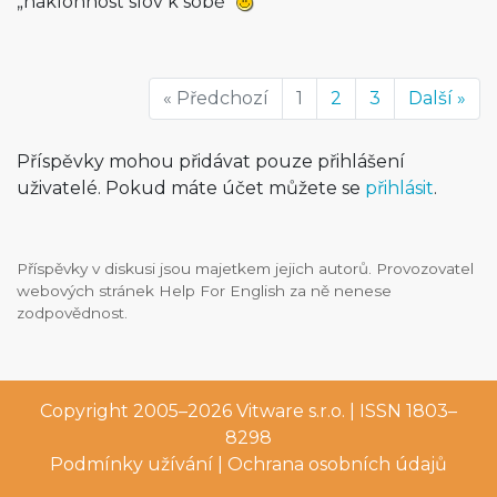
„náklonnost slov k sobě“
« Předchozí
1
2
3
Další »
Příspěvky mohou přidávat pouze přihlášení
uživatelé. Pokud máte účet můžete se
přihlásit
.
Příspěvky v diskusi jsou majetkem jejich autorů. Provozovatel
webových stránek Help For English za ně nenese
zodpovědnost.
Copyright 2005–2026
Vitware s.r.o.
| ISSN 1803–
8298
Podmínky užívání
|
Ochrana osobních údajů