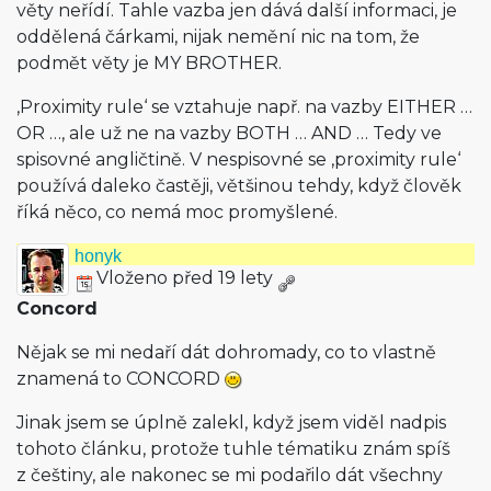
věty neřídí. Tahle vazba jen dává další informaci, je
oddělená čárkami, nijak nemění nic na tom, že
podmět věty je MY BROTHER.
‚Proximity rule‘ se vztahuje např. na vazby EITHER …
OR …, ale už ne na vazby BOTH … AND … Tedy ve
spisovné angličtině. V nespisovné se ‚proximity rule‘
používá daleko častěji, většinou tehdy, když člověk
říká něco, co nemá moc promyšlené.
honyk
Vloženo před 19 lety
Concord
Nějak se mi nedaří dát dohromady, co to vlastně
znamená to CONCORD
Jinak jsem se úplně zalekl, když jsem viděl nadpis
tohoto článku, protože tuhle tématiku znám spíš
z češtiny, ale nakonec se mi podařilo dát všechny