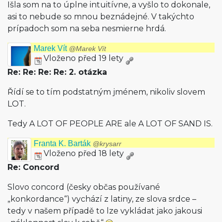
Išla som na to úplne intuitívne, a vyšlo to dokonale,
asi to nebude so mnou beznádejné. V takýchto
prípadoch som na seba nesmierne hrdá.
Marek Vít
@Marek Vít
Vloženo před 19 lety
Re: Re: Re: Re: 2. otázka
Řídí se to tím podstatným jménem, nikoliv slovem
LOT.
Tedy A LOT OF PEOPLE ARE ale A LOT OF SAND IS.
Franta K. Barták
@krysarr
Vloženo před 18 lety
Re: Concord
Slovo concord (česky občas používané
„konkordance“) vychází z latiny, ze slova srdce –
tedy v našem případě to lze vykládat jako jakousi