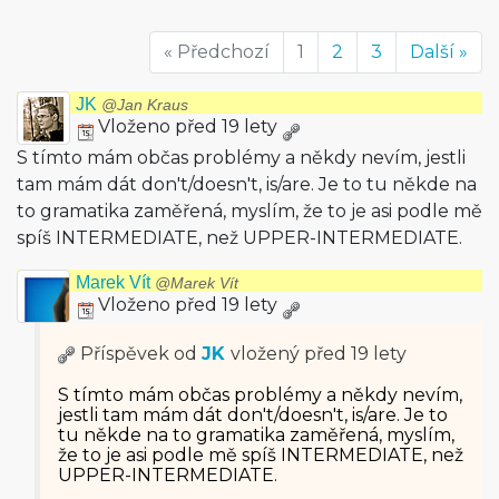
« Předchozí
1
2
3
Další »
JK
@Jan Kraus
Vloženo před 19 lety
S tímto mám občas problémy a někdy nevím, jestli
tam mám dát don't/doesn't, is/are. Je to tu někde na
to gramatika zaměřená, myslím, že to je asi podle mě
spíš INTERMEDIATE, než UPPER-INTERMEDIATE.
Marek Vít
@Marek Vít
Vloženo před 19 lety
Příspěvek od
JK
vložený
před 19 lety
S tímto mám občas problémy a někdy nevím,
jestli tam mám dát don't/doesn't, is/are. Je to
tu někde na to gramatika zaměřená, myslím,
že to je asi podle mě spíš INTERMEDIATE, než
UPPER-INTERMEDIATE.