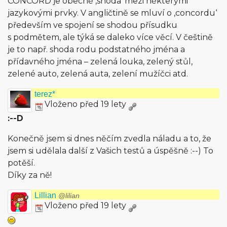
CONCORD je obecně ‚shoda‘ mezi některými
jazykovými prvky. V angličtině se mluví o ‚concordu‘
především ve spojení se shodou přísudku
s podmětem, ale týká se daleko více věcí. V češtině
je to např. shoda rodu podstatného jména a
přídavného jména – zelená louka, zelený stůl,
zelené auto, zelená auta, zelení mužíčci atd.
terez*
Vloženo před 19 lety
:--D
Konečně jsem si dnes něčím zvedla náladu a to, že
jsem si udělala další z Vašich testů a úspěšně :--) To
potěší.
Díky za ně!
Lillian
@lilian
Vloženo před 19 lety