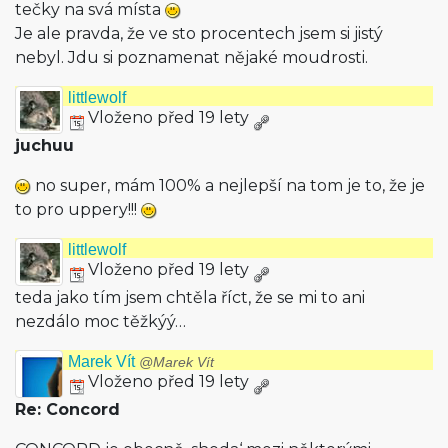
tečky na svá místa
Je ale pravda, že ve sto procentech jsem si jistý
nebyl. Jdu si poznamenat nějaké moudrosti.
littlewolf
Vloženo před 19 lety
juchuu
no super, mám 100% a nejlepší na tom je to, že je
to pro uppery!!!
littlewolf
Vloženo před 19 lety
teda jako tím jsem chtěla říct, že se mi to ani
nezdálo moc těžkýý…
Marek Vít
@Marek Vít
Vloženo před 19 lety
Re: Concord