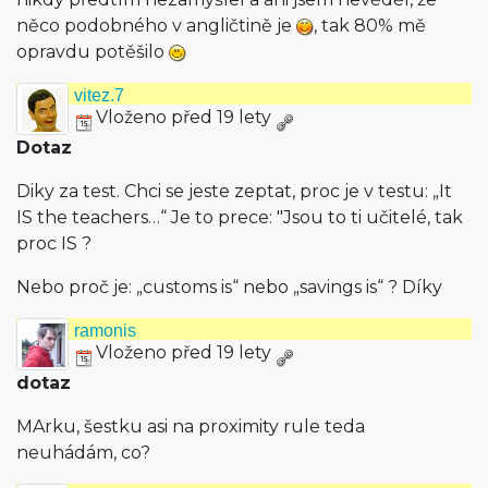
něco podobného v angličtině je
, tak 80% mě
opravdu potěšilo
vitez.7
Vloženo před 19 lety
Dotaz
Diky za test. Chci se jeste zeptat, proc je v testu: „It
IS the teachers…“ Je to prece: "Jsou to ti učitelé, tak
proc IS ?
Nebo proč je: „customs is“ nebo „savings is“ ? Díky
ramonis
Vloženo před 19 lety
dotaz
MArku, šestku asi na proximity rule teda
neuhádám, co?