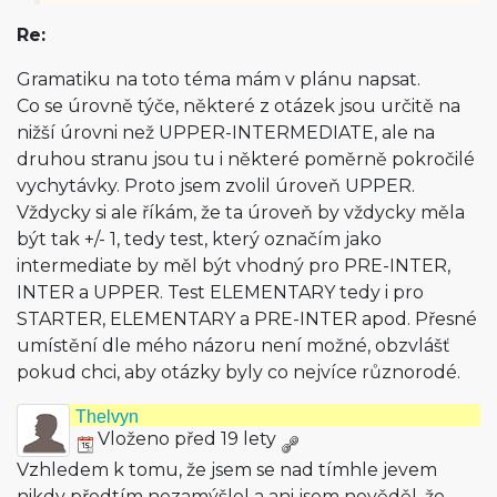
Re:
Gramatiku na toto téma mám v plánu napsat.
Co se úrovně týče, některé z otázek jsou určitě na
nižší úrovni než UPPER-INTERMEDIATE, ale na
druhou stranu jsou tu i některé poměrně pokročilé
vychytávky. Proto jsem zvolil úroveň UPPER.
Vždycky si ale říkám, že ta úroveň by vždycky měla
být tak +/- 1, tedy test, který označím jako
intermediate by měl být vhodný pro PRE-INTER,
INTER a UPPER. Test ELEMENTARY tedy i pro
STARTER, ELEMENTARY a PRE-INTER apod. Přesné
umístění dle mého názoru není možné, obzvlášť
pokud chci, aby otázky byly co nejvíce různorodé.
Thelvyn
Vloženo před 19 lety
Vzhledem k tomu, že jsem se nad tímhle jevem
nikdy předtím nezamýšlel a ani jsem nevěděl, že