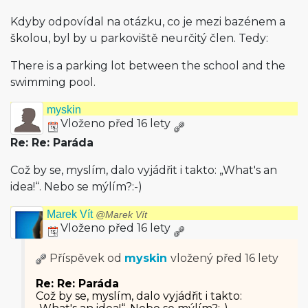
Kdyby odpovídal na otázku, co je mezi bazénem a
školou, byl by u parkoviště neurčitý člen. Tedy:
There is a parking lot between the school and the
swimming pool.
myskin
Vloženo před 16 lety
Re: Re: Paráda
Což by se, myslím, dalo vyjádřit i takto: „What's an
idea!“. Nebo se mýlím?:-)
Marek Vít
@Marek Vít
Vloženo před 16 lety
Příspěvek od
myskin
vložený
před 16 lety
Re: Re: Paráda
Což by se, myslím, dalo vyjádřit i takto: