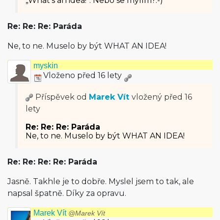
„What's an idea!“. Nebo se mýlím?:-)
Re: Re: Re: Paráda
Ne, to ne. Muselo by být WHAT AN IDEA!
myskin
Vloženo před 16 lety
Příspěvek od
Marek Vít
vložený
před 16
lety
Re: Re: Re: Paráda
Ne, to ne. Muselo by být WHAT AN IDEA!
Re: Re: Re: Re: Paráda
Jasně. Takhle je to dobře. Myslel jsem to tak, ale
napsal špatně. Díky za opravu.
Marek Vít
@Marek Vít