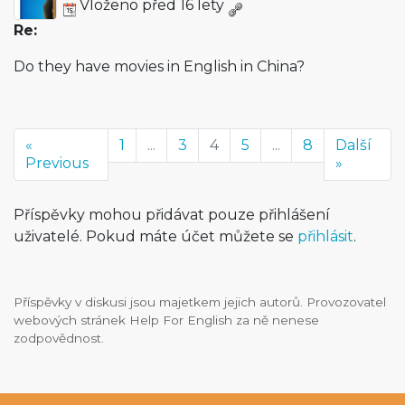
Vloženo před 16 lety
Re:
Do they have movies in English in China?
«
1
...
3
4
5
...
8
Další
Previous
»
Příspěvky mohou přidávat pouze přihlášení
uživatelé. Pokud máte účet můžete se
přihlásit
.
Příspěvky v diskusi jsou majetkem jejich autorů. Provozovatel
webových stránek Help For English za ně nenese
zodpovědnost.