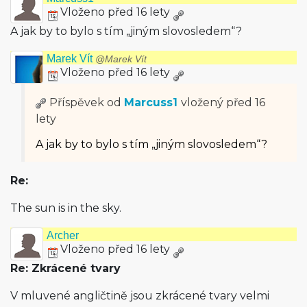
Vloženo před 16 lety
A jak by to bylo s tím „jiným slovosledem“?
Marek Vít
@Marek Vít
Vloženo před 16 lety
Příspěvek od
Marcuss1
vložený
před 16
lety
A jak by to bylo s tím „jiným slovosledem“?
Re:
The sun is in the sky.
Archer
Vloženo před 16 lety
Re: Zkrácené tvary
V mluvené angličtině jsou zkrácené tvary velmi