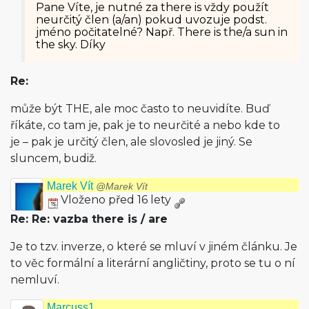
Pane Víte, je nutné za there is vždy použít
neurčitý člen (a/an) pokud uvozuje podst.
jméno počitatelné? Např. There is the/a sun in
the sky. Díky
Re:
může být THE, ale moc často to neuvidíte. Buď
říkáte, co tam je, pak je to neurčité a nebo kde to
je – pak je určitý člen, ale slovosled je jiný. Se
sluncem, budiž.
Marek Vít
@Marek Vít
Vloženo před 16 lety
Re: Re: vazba there is / are
Je to tzv. inverze, o které se mluví v jiném článku. Je
to věc formální a literární angličtiny, proto se tu o ní
nemluví.
Marcuss1