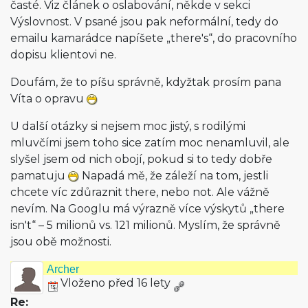
časté. Viz článek o oslabování, někde v sekci
Výslovnost. V psané jsou pak neformální, tedy do
emailu kamarádce napíšete „there's“, do pracovního
dopisu klientovi ne.
Doufám, že to píšu správně, kdyžtak prosím pana
Víta o opravu
U další otázky si nejsem moc jistý, s rodilými
mluvčími jsem toho sice zatím moc nenamluvil, ale
slyšel jsem od nich obojí, pokud si to tedy dobře
pamatuju
Napadá mě, že záleží na tom, jestli
chcete víc zdůraznit there, nebo not. Ale vážně
nevím. Na Googlu má výrazně více výskytů „there
isn't“ – 5 milionů vs. 121 milionů. Myslím, že správně
jsou obě možnosti.
Archer
Vloženo před 16 lety
Re: