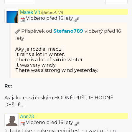
Marek Vít
@Marek Vít
Vloženo před 16 lety
Příspěvek od
Stefano789
vložený
před 16
lety
Aky je rozdiel medzi
It rains a lot in winter.
There is a lot of rain in winter.
It was very windy.
There was a strong wind yesterday.
Re:
Asi jako mezi českým HODNĚ PRŠÍ, JE HODNĚ
DEŠTĚ…
Ann23
Vloženo před 16 lety
je tady take neake cviceni ci test na vazbu there