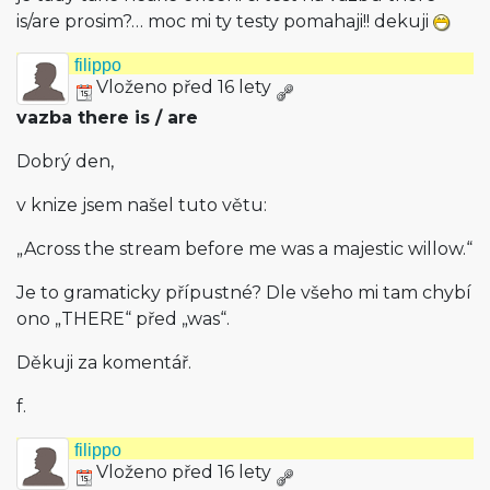
is/are prosim?… moc mi ty testy pomahaji!! dekuji
filippo
Vloženo před 16 lety
vazba there is / are
Dobrý den,
v knize jsem našel tuto větu:
„Across the stream before me was a majestic willow.“
Je to gramaticky přípustné? Dle všeho mi tam chybí
ono „THERE“ před „was“.
Děkuji za komentář.
f.
filippo
Vloženo před 16 lety