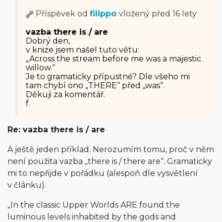
Příspěvek od
filippo
vložený
před 16 lety
vazba there is / are
Dobrý den,
v knize jsem našel tuto větu:
„Across the stream before me was a majestic
willow.“
Je to gramaticky přípustné? Dle všeho mi
tam chybí ono „THERE“ před „was“.
Děkuji za komentář.
f.
Re: vazba there is / are
A ještě jeden příklad. Nerozumím tomu, proč v něm
není použita vazba „there is / there are“. Gramaticky
mi to nepřijde v pořádku (alespoň dle vysvětlení
v článku).
„In the classic Upper Worlds ARE found the
luminous levels inhabited by the gods and