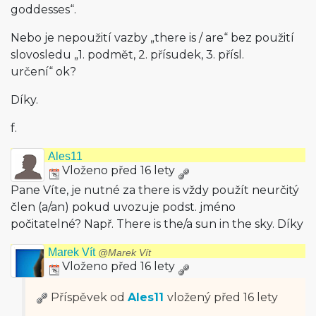
goddesses“.
Nebo je nepoužití vazby „there is / are“ bez použití
slovosledu „1. podmět, 2. přísudek, 3. přísl.
určení“ ok?
Díky.
f.
Ales11
Vloženo před 16 lety
Pane Víte, je nutné za there is vždy použít neurčitý
člen (a/an) pokud uvozuje podst. jméno
počitatelné? Např. There is the/a sun in the sky. Díky
Marek Vít
@Marek Vít
Vloženo před 16 lety
Příspěvek od
Ales11
vložený
před 16 lety