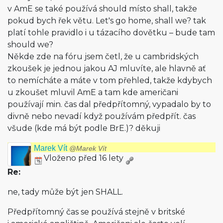
v AmE se také používá should místo shall, takže
pokud bych řek větu. Let's go home, shall we? tak
platí tohle pravidlo i u tázacího dovětku – bude tam
should we?
Někde zde na fóru jsem četl, že u cambridských
zkoušek je jednou jakou AJ mluvíte, ale hlavně ať
to nemícháte a máte v tom přehled, takže kdybych
u zkoušet mluvil AmE a tam kde američani
používají min. čas dal předpřítomný, vypadalo by to
divně nebo nevadí když používám předpřít. čas
všude (kde má být podle BrE.)? děkuji
Marek Vít
@Marek Vít
Vloženo před 16 lety
Re:
ne, tady může být jen SHALL.
Předpřítomný čas se používá stejně v britské