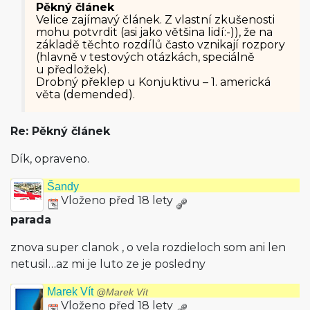
Pěkný článek
Velice zajímavý článek. Z vlastní zkušenosti
mohu potvrdit (asi jako většina lidí:-)), že na
základě těchto rozdílů často vznikají rozpory
(hlavně v testových otázkách, speciálně
u předložek).
Drobný překlep u Konjuktivu – 1. americká
věta (demended).
Re: Pěkný článek
Dík, opraveno.
Šandy
Vloženo před 18 lety
parada
znova super clanok , o vela rozdieloch som ani len
netusil…az mi je luto ze je posledny
Marek Vít
@Marek Vít
Vloženo před 18 lety