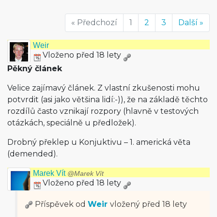
« Předchozí
1
2
3
Další »
Weir
Vloženo před 18 lety
Pěkný článek
Velice zajímavý článek. Z vlastní zkušenosti mohu
potvrdit (asi jako většina lidí:-)), že na základě těchto
rozdílů často vznikají rozpory (hlavně v testových
otázkách, speciálně u předložek).
Drobný překlep u Konjuktivu – 1. americká věta
(demended).
Marek Vít
@Marek Vít
Vloženo před 18 lety
Příspěvek od
Weir
vložený
před 18 lety