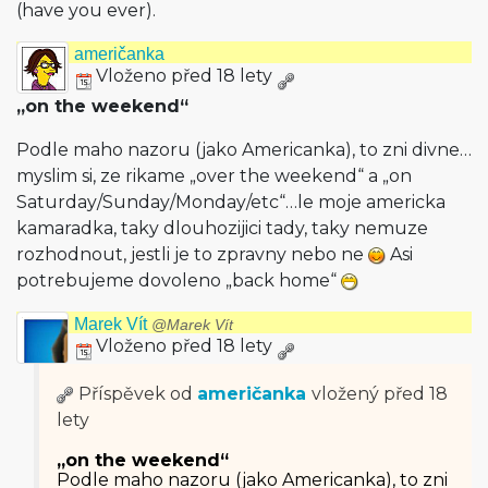
(have you ever).
američanka
Vloženo před 18 lety
„on the weekend“
Podle maho nazoru (jako Americanka), to zni divne…
myslim si, ze rikame „over the weekend“ a „on
Saturday/Sunda­y/Monday/etc“…le moje americka
kamaradka, taky dlouhozijici tady, taky nemuze
rozhodnout, jestli je to zpravny nebo ne
Asi
potrebujeme dovoleno „back home“
Marek Vít
@Marek Vít
Vloženo před 18 lety
Příspěvek od
američanka
vložený
před 18
lety
„on the weekend“
Podle maho nazoru (jako Americanka), to zni