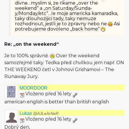
divne…myslim si, ze rikame „over the
weekend“ a „on Saturday/Sunda­
y/Monday/etc“…le moje americka kamaradka,
taky dlouhozijici tady, taky nemuze
rozhodnout, jestli je to zpravny nebo ne
Asi
potrebujeme dovoleno „back home“
Re: „on the weekend“
Je to 100% správně.
Over the weekend
samozřejmě taky. Teďka před chvilkou jem např. ON
THE WEEKEND četl v Johnovi Grishamovi – The
Runaway Jury.
MOORDOOR
Vloženo před 16 lety
american english is better than british english
Lukas
@AJLeArNeR
Vloženo před 16 lety
Dobrý den,