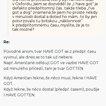
v Oxfordu, jsem se dozvěděl že „I have got“ je
defakto předpřítomný čas…takže třeba „I've
got a dog“ znamená že jsem ho prostě někdy
v minulosti dostal a doteď ho mám…to by jen
potvrzovalo tu britskou „náklonnost“
k předpřítomnému času..myslíte, že je to
tak možné?
Re:
Původně anom, tvar HAVE GOT se z předpř. času
vyvinul, ale dnes se to tak už nebere.
Např. Američané odlišují GOT ve vazbě HAVE GOT
od minulého příčestí, tam je tvar GOTTEN.
Když Američan řekne, že něco musí, řekne I HAVE
GOT…
Když řekne, že něco dostal (předpř. časem), použije
I HAVE GOTTEN.