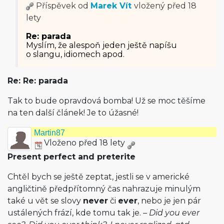
Příspěvek od
Marek Vít
vložený
před 18
lety
Re: parada
Myslím, že alespoň jeden ještě napíšu
o slangu, idiomech apod.
Re: Re: parada
Tak to bude opravdová bomba! Už se moc těšíme
na ten další článek! Je to úžasné!
Martin87
Vloženo před 18 lety
Present perfect and preterite
Chtěl bych se ještě zeptat, jestli se v americké
angličtině předpřítomný čas nahrazuje minulým
také u vět se slovy
never
či
ever
, nebo je jen pár
ustálených frází, kde tomu tak je. –
Did you ever