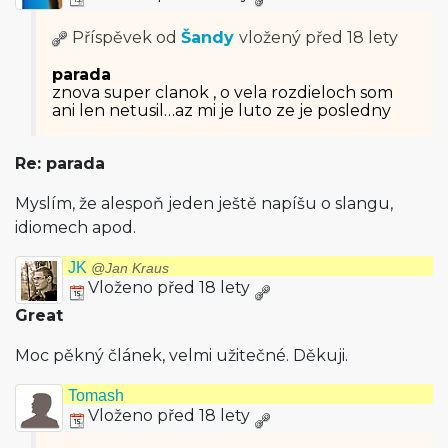
Příspěvek od
Šandy
vložený
před 18 lety
parada
znova super clanok , o vela rozdieloch som
ani len netusil…az mi je luto ze je posledny
Re: parada
Myslím, že alespoň jeden ještě napíšu o slangu,
idiomech apod.
JK
@Jan Kraus
Vloženo před 18 lety
Great
Moc pěkný článek, velmi užitečné. Děkuji.
Tomash
Vloženo před 18 lety