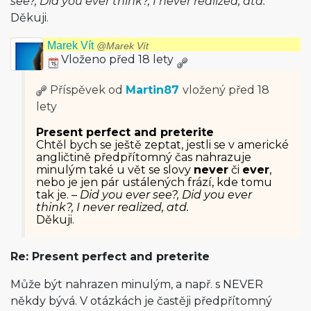
see?, Did you ever think?, I never realized, atd.
Děkuji.
Marek Vít
@Marek Vít
Vloženo před 18 lety
Příspěvek od
Martin87
vložený
před 18
lety
Present perfect and preterite
Chtěl bych se ještě zeptat, jestli se v americké
angličtině předpřítomný čas nahrazuje
minulým také u vět se slovy
never
či
ever
,
nebo je jen pár ustálených frází, kde tomu
tak je. –
Did you ever see?, Did you ever
think?, I never realized, atd.
Děkuji.
Re: Present perfect and preterite
Může být nahrazen minulým, a např. s NEVER
někdy bývá. V otázkách je častěji předpřítomný