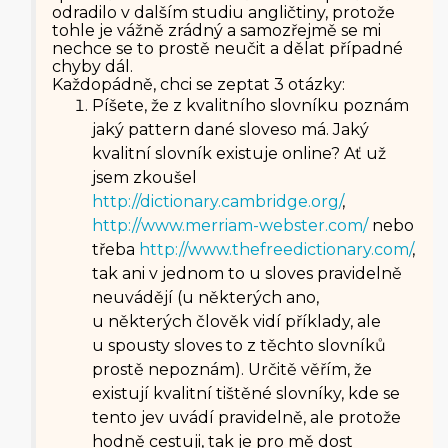
odradilo v dalším studiu angličtiny, protože
tohle je vážně zrádný a samozřejmě se mi
nechce se to prostě neučit a dělat případné
chyby dál.
Každopádně, chci se zeptat 3 otázky:
Píšete, že z kvalitního slovníku poznám
jaký pattern dané sloveso má. Jaký
kvalitní slovník existuje online? Ať už
jsem zkoušel
http://dictionary.cambridge.org/
,
http://www.merriam-webster.com/
nebo
třeba
http://www.thefreedictionary.com/
,
tak ani v jednom to u sloves pravidelně
neuvádějí (u některých ano,
u některých člověk vidí příklady, ale
u spousty sloves to z těchto slovníků
prostě nepoznám). Určitě věřím, že
existují kvalitní tištěné slovníky, kde se
tento jev uvádí pravidelně, ale protože
hodně cestuji, tak je pro mě dost