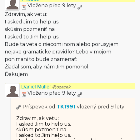
Vloženo před 9 lety
Zdravim, ak vetu:
I asked Jim to help us.
skúsim pozmeniť na
I asked to Jim help us.
Bude ta veta o niecom inom alebo porusyjem
nejake gramaticke pravidlo? Lebo v mojom
ponimani to bude znamenať:
Žiadal som, aby nám Jim pomohol.
Ďakujem
Daniel Müller
@ozacek
Vloženo před 9 lety
Příspěvek od
TK1991
vložený
před 9 lety
Zdravim, ak vetu:
I asked Jim to help us.
skúsim pozmeniť na
I asked to Jim help us.