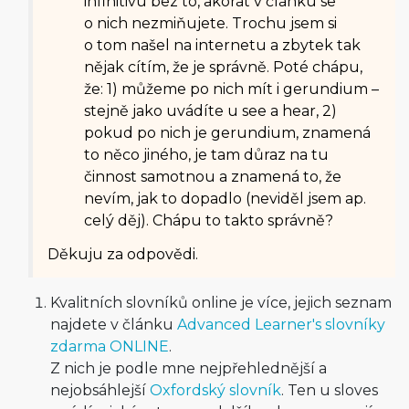
infinitivu bez to, akorát v článku se
o nich nezmiňujete. Trochu jsem si
o tom našel na internetu a zbytek tak
nějak cítím, že je správně. Poté chápu,
že: 1) můžeme po nich mít i gerundium –
stejně jako uvádíte u see a hear, 2)
pokud po nich je gerundium, znamená
to něco jiného, je tam důraz na tu
činnost samotnou a znamená to, že
nevím, jak to dopadlo (neviděl jsem ap.
celý děj). Chápu to takto správně?
Děkuju za odpovědi.
Kvalitních slovníků online je více, jejich seznam
najdete v článku
Advanced Learner's slovníky
zdarma ONLINE
.
Z nich je podle mne nejpřehlednější a
nejobsáhlejší
Oxfordský slovník
. Ten u sloves