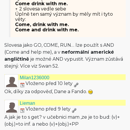
Come drink with me.
↑ 2 slovesa vedle sebe
Úplně ten samý význam by měly mít i tyto
věty:
Come, drink with me.
Come and drink with me.
Slovesa jako GO, COME, RUN… lze použít s AND
(Come and help me), a v
neformální americké
angličtině
je možné AND vypustit. Význam zůstává
stejný. Více viz Swan 52.
Milan1236000
Vloženo před 10 lety
Ok, díky za odpověď, Dane a Fando.
Lieman
Vloženo před 9 lety
A jak je to s get? v učebnici mam ,ze je to bud: (v)+
(obj.)+to inf. a nebo (v)+(obj.)+PP