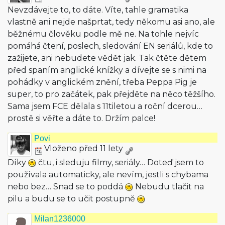
Nevzdávejte to, to dáte. Víte, tahle gramatika
vlastně ani nejde našprtat, tedy někomu asi ano, ale
běžnému člověku podle mě ne. Na tohle nejvíc
pomáhá čtení, poslech, sledování EN seriálů, kde to
zažijete, ani nebudete vědět jak. Tak čtěte dětem
před spaním anglické knížky a dívejte se s nimi na
pohádky v anglickém znění, třeba Peppa Pig je
super, to pro začátek, pak přejděte na něco těžšího.
Sama jsem FCE dělala s 11tiletou a roční dcerou…
prostě si věřte a dáte to. Držím palce!
Povi
Vloženo před 11 lety
Díky
čtu, i sleduju filmy, seriály… Doteď jsem to
používala automaticky, ale nevím, jestli s chybama
nebo bez… Snad se to poddá
Nebudu tlačit na
pilu a budu se to učit postupně
Milan1236000