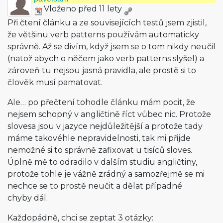
Vloženo před 11 lety
Při čtení článku a ze souvisejících testů jsem zjistil,
že většinu verb patterns používám automaticky
správně. Až se divím, když jsem se o tom nikdy neučil
(natož abych o něčem jako verb patterns slyšel) a
zároveň tu nejsou jasná pravidla, ale prostě si to
člověk musí pamatovat.
Ale… po přečtení tohodle článku mám pocit, že
nejsem schopný v angličtině říct vůbec nic. Protože
slovesa jsou v jazyce nejdůležitější a protože tady
máme takovéhle nepravidelnosti, tak mi přijde
nemožné si to správně zafixovat u tisíců sloves.
Úplně mě to odradilo v dalším studiu angličtiny,
protože tohle je vážně zrádný a samozřejmě se mi
nechce se to prostě neučit a dělat případné
chyby dál.
Každopádně, chci se zeptat 3 otázky: