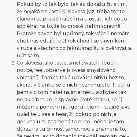
Pokud by to tak bylo, tak asi dokážu žít s tím,
že nějaká nejčastější slovesa (viz. třeba tento
článek) se prostě naučím a u ostatních budu
spoléhat na to, že to prostě trefím správně.
Protože abych byl upřímný, tak vážně nemám
chuť následující půl rok chodit se slovníkem
v ruce a všechno co řeknu/napíšu si ověřovat a
učit se to.
Co slovesa jako taste, smell, watch, touch,
notice, feel, observe (slovesa smyslového
vnímání). Tam se také užívá infinitivu bez to,
akorát v článku se o nich nezmiňujete. Trochu
jsem si o tom našel na internetu a zbytek tak
nějak cítím, že je správně. Poté chápu, že: 1)
můžeme po nich mít i gerundium – stejně jako
uvádíte u see a hear, 2) pokud po nich je
gerundium, znamená to něco jiného, je tam
důraz na tu činnost samotnou a znamená to,
že nevím, jak to dopadlo (neviděl jsem ap. celý