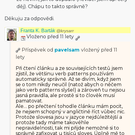
děj). Chápu to takto správně?
Děkuju za odpovědi.
Franta K. Barták
@krysarr
Vloženo před 11 lety
Příspěvek od
pavelsam
vložený
před 11
lety
Při čtení článku a ze souvisejících testů jsem
zjistil, že většinu verb patterns používám
automaticky správně. Až se divím, když jsem
se o tom nikdy neučil (natož abych o něčem
jako verb patterns slyšel) a zároveň tu nejsou
jasná pravidla, ale prostě si to člověk musí
pamatovat.
Ale… po přečtení tohodle článku mám pocit,
že nejsem schopný v angličtině říct vůbec nic.
Protože slovesa jsou v jazyce nejdůležitější a
protože tady máme takovéhle
nepravidelnosti, tak mi přijde nemožné si to
správně zafixovat u tisíců sloves. Úplně mě to