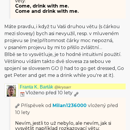
věty:
Come, drink with me.
Come and drink with me.
Máte pravdu, i když tu Vaši druhou větu (s čárkou
mezi slovesy) bych asi nevyužil, resp. v mluveném
projevu se (ne)přítomnost čárky moc nepozná,
v psaném projevu by mi to přišlo zvláštní…
Blbě se to vysvětluje, je to hodně intuitivní použití.
Většinou vídám takto dvě slovesa za sebou ve
spojení se slovesem GO (I had to go get dressed, Go
get Peter and get me a drink while you're at it).
Franta K. Barták
@krysarr
Vloženo před 10 lety
Příspěvek od
Milan1236000
vložený
před
10 lety
Nevím, jestli to už nebylo, ale nevím, jak si
vysvětlit například rozkazovací větu: