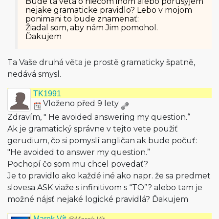
Bude ta veta o niecom inom alebo porusyjem
nejake gramaticke pravidlo? Lebo v mojom
ponimani to bude znamenať:
Žiadal som, aby nám Jim pomohol.
Ďakujem
Ta Vaše druhá věta je prostě gramaticky špatně,
nedává smysl.
TK1991
Vloženo před 9 lety
Zdravím, " He avoided answering my question.“
Ak je gramatický správne v tejto vete použiť
gerudium, čo si pomyslí angličan ak bude počuť:
"He avoided to answer my question.”
Pochopí čo som mu chcel povedať?
Je to pravidlo ako každé iné ako napr. že sa predmet
slovesa ASK viaže s infinitivom s “TO”? alebo tam je
možné nájsť nejaké logické pravidlá? Ďakujem
Marek Vít