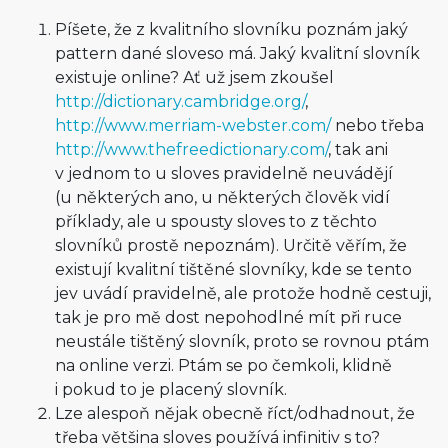
Píšete, že z kvalitního slovníku poznám jaký
pattern dané sloveso má. Jaký kvalitní slovník
existuje online? Ať už jsem zkoušel
http://dictionary.cambridge.org/
,
http://www.merriam-webster.com/
nebo třeba
http://www.thefreedictionary.com/
, tak ani
v jednom to u sloves pravidelně neuvádějí
(u některých ano, u některých člověk vidí
příklady, ale u spousty sloves to z těchto
slovníků prostě nepoznám). Určitě věřím, že
existují kvalitní tištěné slovníky, kde se tento
jev uvádí pravidelně, ale protože hodně cestuji,
tak je pro mě dost nepohodlné mít při ruce
neustále tištěný slovník, proto se rovnou ptám
na online verzi. Ptám se po čemkoli, klidně
i pokud to je placený slovník.
Lze alespoň nějak obecně říct/odhadnout, že
třeba většina sloves používá infinitiv s to?