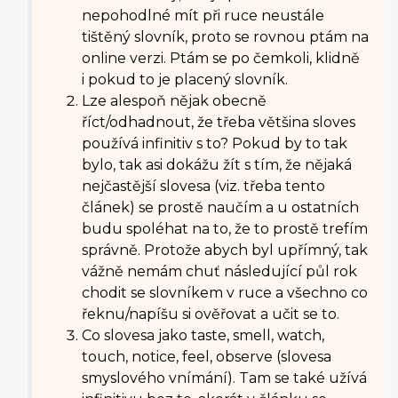
nepohodlné mít při ruce neustále
tištěný slovník, proto se rovnou ptám na
online verzi. Ptám se po čemkoli, klidně
i pokud to je placený slovník.
Lze alespoň nějak obecně
říct/odhadnout, že třeba většina sloves
používá infinitiv s to? Pokud by to tak
bylo, tak asi dokážu žít s tím, že nějaká
nejčastější slovesa (viz. třeba tento
článek) se prostě naučím a u ostatních
budu spoléhat na to, že to prostě trefím
správně. Protože abych byl upřímný, tak
vážně nemám chuť následující půl rok
chodit se slovníkem v ruce a všechno co
řeknu/napíšu si ověřovat a učit se to.
Co slovesa jako taste, smell, watch,
touch, notice, feel, observe (slovesa
smyslového vnímání). Tam se také užívá