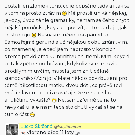
dostali jen zlomek toho, co je popsáno tady a i tak se
v tom naprosto ztrácím
Mě prostě uniká nějakej,
jakoby, úvod téhle gramatiky, nemám se čeho chytit,
nějaká pomůcka, kdy a co použít, ať to studuju, jak
to studuju
Nesnáším učení nazpaměť :-/
Samozřejmě gerundia už nějakou dobu znám, vím,
co znamenají, ale teď jsem naprosto v koncích
s těma pravidlama. O infinitivu ani nemluvím. Když si
to tak zpětně přehrávám, kdykoliv jsem mluvila
s rodilým mluvčím, musela jsem znít pěkně
srandovně :-/ Ach jo :-/ Máte někdo povzbuzení pro
téměř třicetiletou matku dvou dětí, co právě teď
mlátí hlavou do zdi a uvažuje, že se na cellou
angličtinu vykašle?
Ne, samozřejmě se na to
nevykašlu, ale mám teda sto chutí vykašlat se na
tuhle část
Lucka Skrčená
@lucythemom
Vloženo před 11 lety