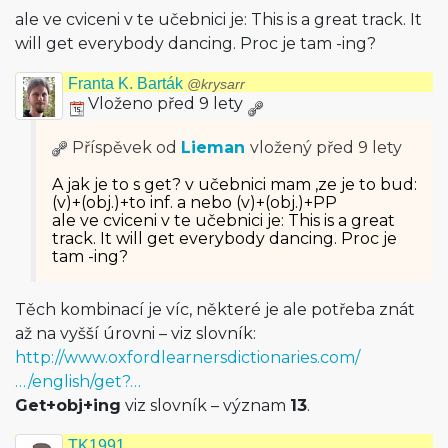
ale ve cviceni v te učebnici je: This is a great track. It
will get everybody dancing. Proc je tam -ing?
Franta K. Barták
@krysarr
Vloženo před 9 lety
Příspěvek od
Lieman
vložený
před 9 lety
A jak je to s get? v učebnici mam ,ze je to bud:
(v)+(obj.)+to inf. a nebo (v)+(obj.)+PP
ale ve cviceni v te učebnici je: This is a great
track. It will get everybody dancing. Proc je
tam -ing?
Těch kombinací je víc, některé je ale potřeba znát
až na vyšší úrovni – viz slovník:
http://www.oxfordlearnersdictionaries.com/
…/english/get?…
Get+obj+ing
viz slovník – význam
13
.
TK1991