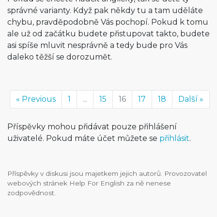
správné varianty. Když pak někdy tu a tam uděláte
chybu, pravděpodobně Vás pochopí. Pokud k tomu
ale už od začátku budete přistupovat takto, budete
asi spíše mluvit nesprávně a tedy bude pro Vás
daleko těžší se dorozumět.
« Previous
1
...
15
16
17
18
Další »
Příspěvky mohou přidávat pouze přihlášení
uživatelé. Pokud máte účet můžete se
přihlásit
.
Příspěvky v diskusi jsou majetkem jejich autorů. Provozovatel
webových stránek Help For English za ně nenese
zodpovědnost.