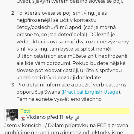
uvádí, s jakým tvarem dalšího slovesa se pojí.
To, která slovesa se pojí s inf./-ing, je asi
nejpřirozenější se učit v kontextu
četby/poslechu/fil­mů apod. (což je možná
přesně to, co jste doteď dělal). Důležité je
vědět, která slovesa mají dva rozdílné významy
s inf. vs. s -ing, tam byste se splést neměl.
U těch ostatních sice můžete znít nepřirozeně,
ale lidé Vám porozumí. Pokud budete nějaké
sloveso potřebovat častěji, určitě si správnou
kombinaci dřív či později dohledáte.
Pro detailní informace a použití verb patterns
doporučuji Swana (
Practical English Usage
).
Tam naleznete vysvětleno všechno.
Povi
Vloženo před 11 lety
Jsem v koncích :-/ Dělám přípravku na FCE a zrovna
probíráme gerundium a infinitiv, od lektorky jsme