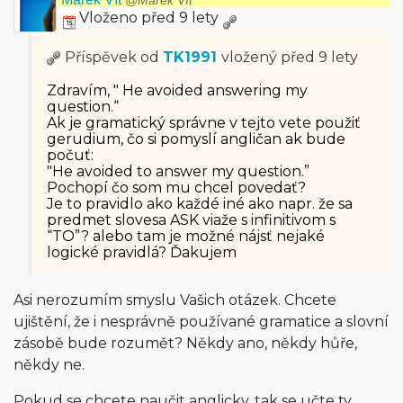
@Marek Vít
Vloženo před 9 lety
Příspěvek od
TK1991
vložený
před 9 lety
Zdravím, " He avoided answering my
question.“
Ak je gramatický správne v tejto vete použiť
gerudium, čo si pomyslí angličan ak bude
počuť:
"He avoided to answer my question.”
Pochopí čo som mu chcel povedať?
Je to pravidlo ako každé iné ako napr. že sa
predmet slovesa ASK viaže s infinitivom s
“TO”? alebo tam je možné nájsť nejaké
logické pravidlá? Ďakujem
Asi nerozumím smyslu Vašich otázek. Chcete
ujištění, že i nesprávně používané gramatice a slovní
zásobě bude rozumět? Někdy ano, někdy hůře,
někdy ne.
Pokud se chcete naučit anglicky, tak se učte ty