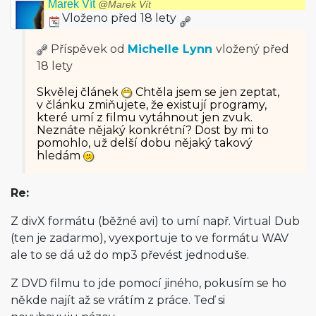
Marek Vít
@Marek Vít
Vloženo před 18 lety
Příspěvek od
Michelle Lynn
vložený
před
18 lety
Skvělej článek
Chtěla jsem se jen zeptat,
v článku zmiňujete, že existují programy,
které umí z filmu vytáhnout jen zvuk.
Neznáte nějaký konkrétní? Dost by mi to
pomohlo, už delší dobu nějaký takový
hledám
Re:
Z divX formátu (běžné avi) to umí např. Virtual Dub
(ten je zadarmo), vyexportuje to ve formátu WAV
ale to se dá už do mp3 převést jednoduše.
Z DVD filmu to jde pomocí jiného, pokusím se ho
někde najít až se vrátím z práce. Teď si