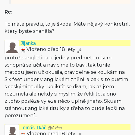
Re:
To máte pravdu, to je škoda. Máte nějaký konkrétní,
který byste sháněla?
Jíjanka
Vloženo před 18 lety
protože angličtina je jediny predmet co jsem
schopná se učit a navic me to bavi, tak tuhle
metodu jsem už okusila, pravidelne se koukám na
Six feet under v anglickém znění, a pak si to pustim
s českými titulky…kolikrát se divím, jak až jsem
rozumela ale nekdy si myslim, že řekli to, a ono
z toho posléze vyleze něco uplně jiného. Skusim
stáhnout anglické titulky a třeba to bude lepší na
porozumění…
Tomáš Tkáč
@Axiss
Vloženo před 18 lety