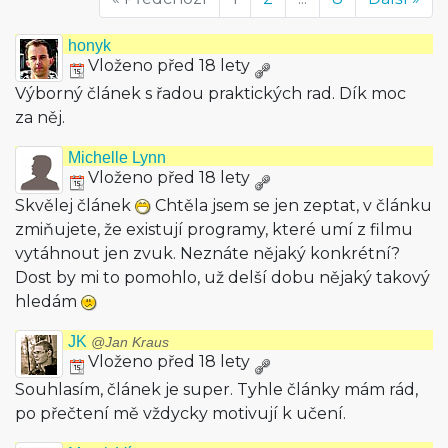
honyk
Vloženo před 18 lety
Výborný článek s řadou praktických rad. Dík moc
za něj.
Michelle Lynn
Vloženo před 18 lety
Skvělej článek
Chtěla jsem se jen zeptat, v článku
zmiňujete, že existují programy, které umí z filmu
vytáhnout jen zvuk. Neznáte nějaký konkrétní?
Dost by mi to pomohlo, už delší dobu nějaký takový
hledám
JK
@Jan Kraus
Vloženo před 18 lety
Souhlasím, článek je super. Tyhle články mám rád,
po přečtení mě vždycky motivují k učení.