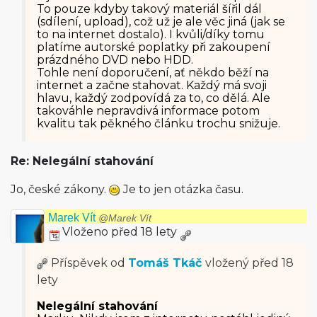
To pouze kdyby takový materiál šířil dál
(sdílení, upload), což už je ale věc jiná (jak se
to na internet dostalo). I kvůli/díky tomu
platíme autorské poplatky při zakoupení
prázdného DVD nebo HDD.
Tohle není doporučení, ať někdo běží na
internet a začne stahovat. Každý má svoji
hlavu, každý zodpovídá za to, co dělá. Ale
takováhle nepravdivá informace potom
kvalitu tak pěkného článku trochu snižuje.
Re: Nelegální stahování
Jo, české zákony.
Je to jen otázka času.
Marek Vít
@Marek Vít
Vloženo před 18 lety
Příspěvek od
Tomáš Tkáč
vložený
před 18
lety
Nelegální stahování