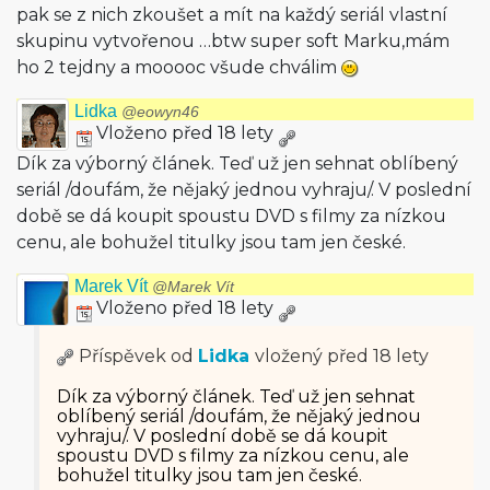
pak se z nich zkoušet a mít na každý seriál vlastní
skupinu vytvořenou …btw super soft Marku,mám
ho 2 tejdny a mooooc všude chválim
Lidka
@eowyn46
Vloženo před 18 lety
Dík za výborný článek. Teď už jen sehnat oblíbený
seriál /doufám, že nějaký jednou vyhraju/. V poslední
době se dá koupit spoustu DVD s filmy za nízkou
cenu, ale bohužel titulky jsou tam jen české.
Marek Vít
@Marek Vít
Vloženo před 18 lety
Příspěvek od
Lidka
vložený
před 18 lety
Dík za výborný článek. Teď už jen sehnat
oblíbený seriál /doufám, že nějaký jednou
vyhraju/. V poslední době se dá koupit
spoustu DVD s filmy za nízkou cenu, ale
bohužel titulky jsou tam jen české.