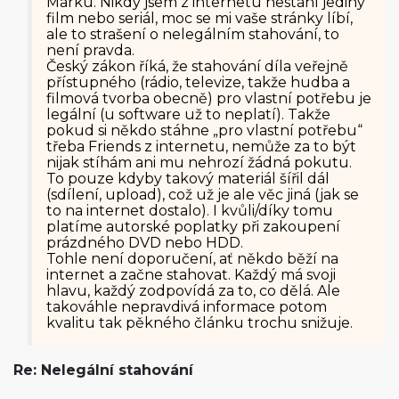
Marku. Nikdy jsem z internetu nestáhl jediný
film nebo seriál, moc se mi vaše stránky líbí,
ale to strašení o nelegálním stahování, to
není pravda.
Český zákon říká, že stahování díla veřejně
přístupného (rádio, televize, takže hudba a
filmová tvorba obecně) pro vlastní potřebu je
legální (u software už to neplatí). Takže
pokud si někdo stáhne „pro vlastní potřebu“
třeba Friends z internetu, nemůže za to být
nijak stíhám ani mu nehrozí žádná pokutu.
To pouze kdyby takový materiál šířil dál
(sdílení, upload), což už je ale věc jiná (jak se
to na internet dostalo). I kvůli/díky tomu
platíme autorské poplatky při zakoupení
prázdného DVD nebo HDD.
Tohle není doporučení, ať někdo běží na
internet a začne stahovat. Každý má svoji
hlavu, každý zodpovídá za to, co dělá. Ale
takováhle nepravdivá informace potom
kvalitu tak pěkného článku trochu snižuje.
Re: Nelegální stahování