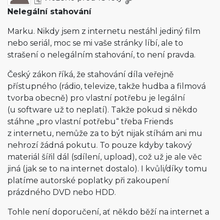
Nelegální stahování
Marku. Nikdy jsem z internetu nestáhl jediný film
nebo seriál, moc se mi vaše stránky líbí, ale to
strašení o nelegálním stahování, to není pravda.
Český zákon říká, že stahování díla veřejně
přístupného (rádio, televize, takže hudba a filmová
tvorba obecně) pro vlastní potřebu je legální
(u software už to neplatí). Takže pokud si někdo
stáhne „pro vlastní potřebu“ třeba Friends
z internetu, nemůže za to být nijak stíhám ani mu
nehrozí žádná pokutu. To pouze kdyby takový
materiál šířil dál (sdílení, upload), což už je ale věc
jiná (jak se to na internet dostalo). I kvůli/díky tomu
platíme autorské poplatky při zakoupení
prázdného DVD nebo HDD.
Tohle není doporučení, ať někdo běží na internet a