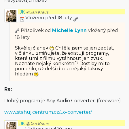
nevybavuju název.
JK
@Jan Kraus
Vloženo před 18 lety
Příspěvek od
Michelle Lynn
vložený
před
18 lety
Skvělej článek
Chtěla jsem se jen zeptat,
v článku zmiňujete, že existují programy,
které umí z filmu vytáhnout jen zvuk.
Neznáte nějaký konkrétní? Dost by mi to
pomohlo, už delší dobu nějaký takový
hledám
Re:
Dobrý program je Any Audio Converter. (freeware)
www.stahuj.centrum.cz/…o-converter/
JK
@Jan Kraus