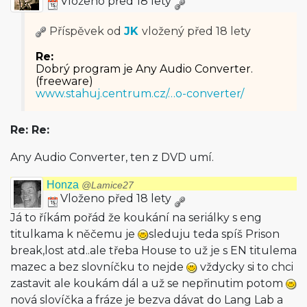
Vloženo před 18 lety
Příspěvek od
JK
vložený
před 18 lety
Re:
Dobrý program je Any Audio Converter.
(freeware)
www.stahuj.centrum.cz/…o-converter/
Re: Re:
Any Audio Converter, ten z DVD umí.
Honza
@Lamice27
Vloženo před 18 lety
Já to říkám pořád že koukání na seriálky s eng
titulkama k něčemu je
sleduju teda spíš Prison
break,lost atd..ale třeba House to už je s EN titulema
mazec a bez slovníčku to nejde
vždycky si to chci
zastavit ale koukám dál a už se nepřinutim potom
nová slovíčka a fráze je bezva dávat do Lang Lab a