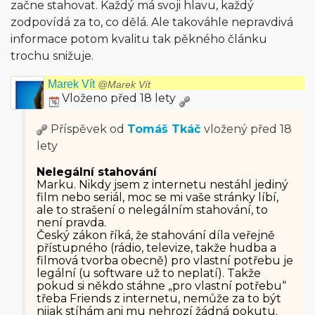
začne stahovat. Každý má svoji hlavu, každý
zodpovídá za to, co dělá. Ale takováhle nepravdivá
informace potom kvalitu tak pěkného článku
trochu snižuje.
Marek Vít
@Marek Vít
Vloženo před 18 lety
Příspěvek od
Tomáš Tkáč
vložený
před 18
lety
Nelegální stahování
Marku. Nikdy jsem z internetu nestáhl jediný
film nebo seriál, moc se mi vaše stránky líbí,
ale to strašení o nelegálním stahování, to
není pravda.
Český zákon říká, že stahování díla veřejně
přístupného (rádio, televize, takže hudba a
filmová tvorba obecně) pro vlastní potřebu je
legální (u software už to neplatí). Takže
pokud si někdo stáhne „pro vlastní potřebu“
třeba Friends z internetu, nemůže za to být
nijak stíhám ani mu nehrozí žádná pokutu.