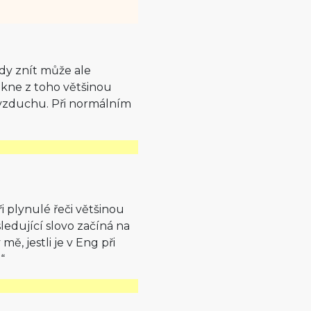
kdy znít může ale
ikne z toho většinou
 vzduchu. Při normálním
i plynulé řeči většinou
edující slovo začíná na
ě, jestli je v Eng při
“