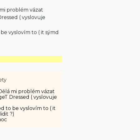
 mi problém vázat
Dressed ( vyslovuje
be vyslovím to ( it sýmd
ety
 Dělá mi problém vázat
 geT Dressed ( vyslovuje
 to be vyslovím to ( it
dit ?)
moc