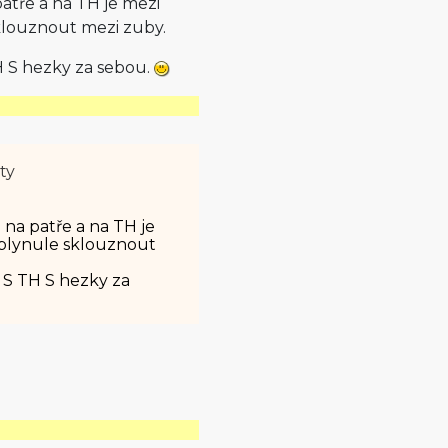
 patře a na TH je mezi
sklouznout mezi zuby.
TH S hezky za sebou.
ty
e na patře a na TH je
 plynule sklouznout
m S TH S hezky za