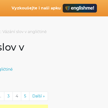
Vyzkoušejte i naši apku
: Vázání slov v angličtině
slov v
ličtině
..
3
4
5
Další »