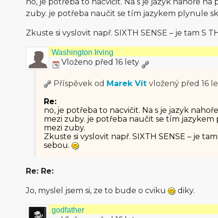
no, je potřeba to nacvičit. Na s je jazyk nahoře na
zuby. je potřeba naučit se tím jazykem plynule 
Zkuste si vyslovit např. SIXTH SENSE – je tam S 
Washington Irving
Vloženo před 16 lety
Příspěvek od
Marek Vít
vložený
před 16 le
Re:
no, je potřeba to nacvičit. Na s je jazyk nahoř
mezi zuby. je potřeba naučit se tím jazykem
mezi zuby.
Zkuste si vyslovit např. SIXTH SENSE – je ta
sebou.
Re: Re:
Jo, myslel jsem si, ze to bude o cviku
diky.
godfather