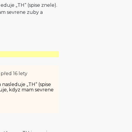
eduje „TH“ (spise znele).
mam sevrene zuby a
ý
před 16 lety
 nasleduje „TH“ (spise
ovuje, kdyz mam sevrene