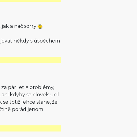
 jak a nač sorry
ojovat někdy s úspěchem
u za pár let = problémy,
 ani kdyby se člověk učil
 se totiž lehce stane, že
ičtině pořád jenom