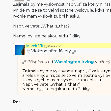
Zajimala by me vyslovnost napr. „s“ za kterym nasl
Prijde mi, ze se to velmi spatne vyslovuje, kdyz 
rychle mam vyslovit zubni hlasku.
Napr. ve vete: „What is_that?“
Nemel by jste nejakou radu ? diky
Marek Vít
@Marek Vít
Vloženo před 16 lety
Příspěvek od
Washington Irving
vložen
Zajimala by me vyslovnost napr. „s“ za kterym
znele). Prijde mi, ze se to velmi spatne vysl
zuby a rychle mam vyslovit zubni hlasku.
Napr. ve vete: „What is_that?“
Nemel by jste nejakou radu ? diky
Re: