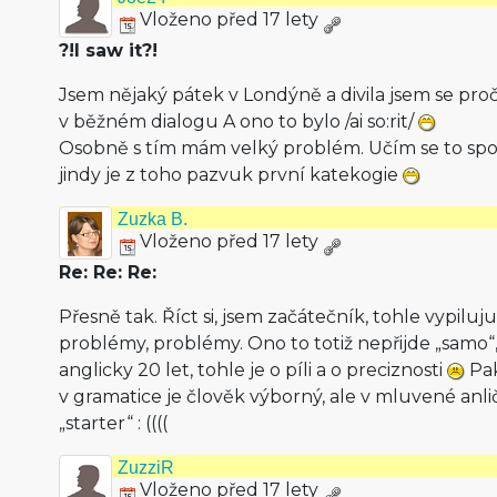
Vloženo před 17 lety
?!I saw it?!
Jsem nějaký pátek v Londýně a divila jsem se proč
v běžném dialogu A ono to bylo /ai so:rit/
Osobně s tím mám velký problém. Učím se to sp
jindy je z toho pazvuk první katekogie
Zuzka B.
Vloženo před 17 lety
Re: Re: Re:
Přesně tak. Říct si, jsem začátečník, tohle vypiluj
problémy, problémy. Ono to totiž nepřijde „samo“,
anglicky 20 let, tohle je o píli a o preciznosti
Pak
v gramatice je člověk výborný, ale v mluvené anl
„starter“ : ((((
ZuzziR
Vloženo před 17 lety