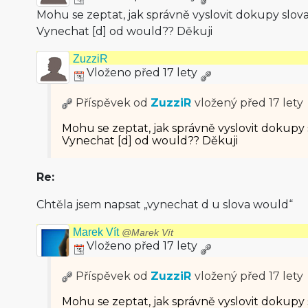
Mohu se zeptat, jak správně vyslovit dokupy slov
Vynechat [d] od would?? Děkuji
ZuzziR
Vloženo před 17 lety
Příspěvek od
ZuzziR
vložený
před 17 lety
Mohu se zeptat, jak správně vyslovit dokupy
Vynechat [d] od would?? Děkuji
Re:
Chtěla jsem napsat „vynechat d u slova would“
Marek Vít
@Marek Vít
Vloženo před 17 lety
Příspěvek od
ZuzziR
vložený
před 17 lety
Mohu se zeptat, jak správně vyslovit dokupy