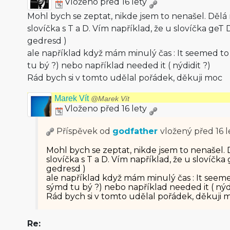
Vloženo před 16 lety
Mohl bych se zeptat, nikde jsem to nenašel. Dělá
slovíčka s T a D. Vím například, že u slovíčka geT 
gedresd )
ale například když mám minulý čas : It seemed to 
tu bý ?) nebo například needed it ( nýdidit ?)
Rád bych si v tomto udělal pořádek, děkuji moc
Marek Vít
@Marek Vít
Vloženo před 16 lety
Příspěvek od
godfather
vložený
před 16 l
Mohl bych se zeptat, nikde jsem to nenašel.
slovíčka s T a D. Vím například, že u slovíčka
gedresd )
ale například když mám minulý čas : It seemed
sýmd tu bý ?) nebo například needed it ( nýdi
Rád bych si v tomto udělal pořádek, děkuji 
Re: