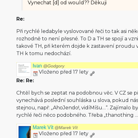
Vynechat [d] od would?? Děkuji
Re:
Při rychlé ledabyle vyslovované řeči to tak asi ně
rozhodně to není přesné. To D a TH se spojí a vzn
takové TH, při kterém dojde k zastavení proudu
TH k tomu nedochází.
Ivan
@Godgory
Vloženo před 17 lety
Re: Re:
Chtěl bych se zeptat na podobnou věc. V CZ se př
vynechává poslední souhláska u slova, pokud násl
stejnou, např: „AhoJendo!, vidíMíšu…“. Zajímalo by m
rychlé řeči něco podobného. Třeba „thanothing …
Marek Vít
@Marek Vít
Vloženo před 17 lety