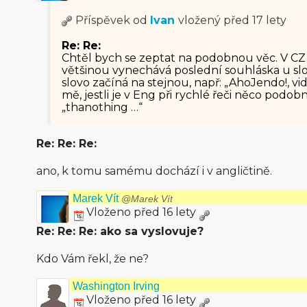
Příspěvek od
Ivan
vložený
před 17 lety
Re: Re:
Chtěl bych se zeptat na podobnou věc. V CZ s
většinou vynechává poslední souhláska u slo
slovo začíná na stejnou, např: „AhoJendo!, vi
mě, jestli je v Eng při rychlé řeči něco podo
„thanothing …“
Re: Re: Re:
ano, k tomu samému dochází i v angličtině.
Marek Vít
@Marek Vít
Vloženo před 16 lety
Re: Re: Re: ako sa vyslovuje?
Kdo Vám řekl, že ne?
Washington Irving
Vloženo před 16 lety