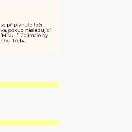
e při plynulé řeči
va, pokud následující
díMíšu…“. Zajímalo by
bného. Třeba