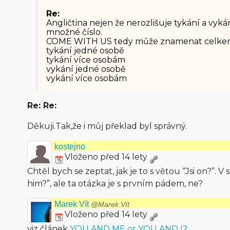
Re:
Angličtina nejen že nerozlišuje tykání a vykán
množné číslo.
COME WITH US tedy může znamenat celkem 
tykání jedné osobě
tykání více osobám
vykání jedné osobě
vykání více osobám
Re: Re:
Děkuji.Tak,že i můj překlad byl správný.
kostejno
Vloženo před 14 lety
Chtěl bych se zeptat, jak je to s větou “Jsi on?”. V
him?”, ale ta otázka je s prvním pádem, ne?
Marek Vít
@Marek Vít
Vloženo před 14 lety
viz článek
YOU AND ME or YOU AND I?