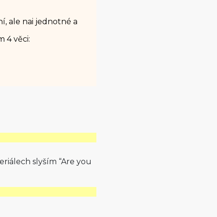
í, ale nai jednotné a
4 věci:
 seriálech slyším “Are you