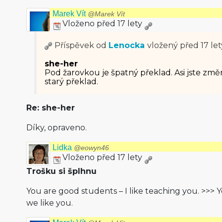
Marek Vít
@Marek Vít
Vloženo před 17 lety
Příspěvek od
Lenocka
vložený
před 17 let
she-her
Pod žarovkou je špatný překlad. Asi jste změ
starý překlad.
Re: she-her
Díky, opraveno.
Lidka
@eowyn46
Vloženo před 17 lety
Trošku si šplhnu
You are good students – I like teaching you. >>> 
we like you.