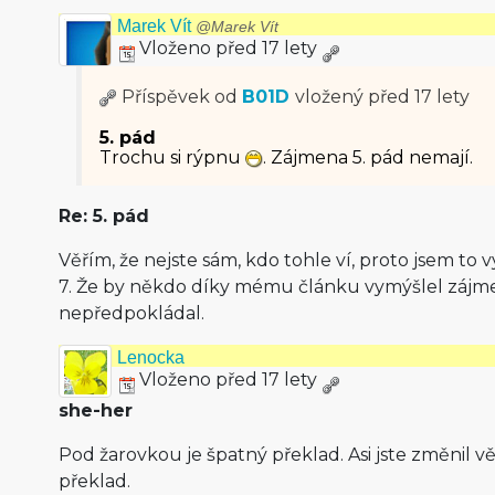
Marek Vít
@Marek Vít
Vloženo před 17 lety
Příspěvek od
B01D
vložený
před 17 lety
5. pád
Trochu si rýpnu
. Zájmena 5. pád nemají.
Re: 5. pád
Věřím, že nejste sám, kdo tohle ví, proto jsem to v
7. Že by někdo díky mému článku vymýšlel zájm
nepředpokládal.
Lenocka
Vloženo před 17 lety
she-her
Pod žarovkou je špatný překlad. Asi jste změnil v
překlad.