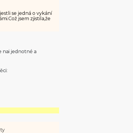
estli se jedná o vykání
mi.Což jsem zjistila,že
e nai jednotné a
ci:
ety