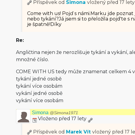
Příspěvek od
Simona
vložený
před 17 lety
Come with us! Pojď s námi.Marku jde poznat j
nebo tykání?Já jsem si to přeložila pojd'te s ná
je špatně!Díky
Re:
Angličtina nejen že nerozlišuje tykání a vykání, al
množné číslo.
COME WITH US tedy může znamenat celkem 4 vě
tykání jedné osobě
tykání více osobám
vykání jedné osobě
vykání více osobám
Simona
@Simona1971
Vloženo před 17 lety
Příspěvek od
Marek Vít
vložený
před 17 l