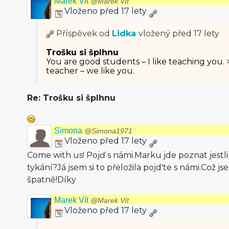
Marek Vít
@Marek Vít
Vloženo před 17 lety
Příspěvek od
Lidka
vložený
před 17 lety
Trošku si šplhnu
You are good students – I like teaching you.
teacher – we like you.
Re: Trošku si šplhnu
Simona
@Simona1971
Vloženo před 17 lety
Come with us! Pojď s námi.Marku jde poznat jestli
tykání?Já jsem si to přeložila pojd'te s námi.Což jsem
špatně!Díky
Marek Vít
@Marek Vít
Vloženo před 17 lety