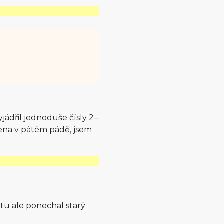
yjádřil jednoduše čísly 2–
ena v pátém pádě, jsem
ětu ale ponechal starý