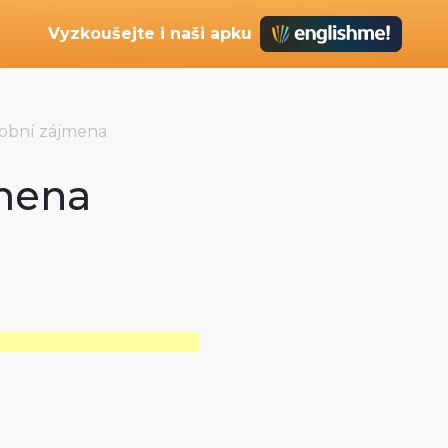
Vyzkoušejte i naši apku
obní zájmena
mena