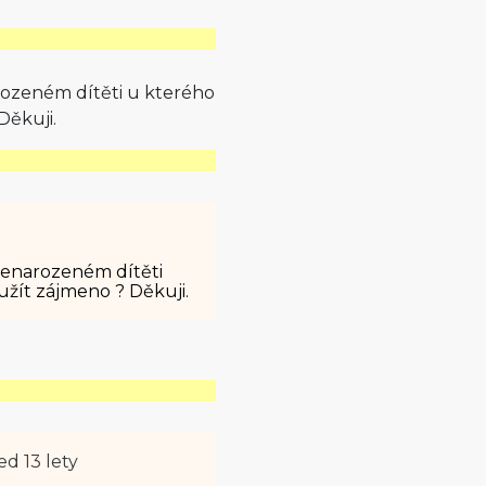
rozeném dítěti u kterého
Děkuji.
 nenarozeném dítěti
žít zájmeno ? Děkuji.
ed 13 lety