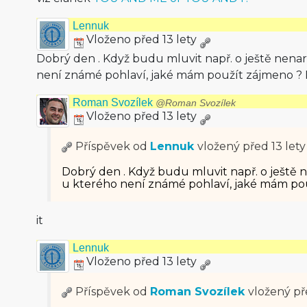
Lennuk
Vloženo před 13 lety
Dobrý den . Když budu mluvit např. o ještě nena
není známé pohlaví, jaké mám použít zájmeno ? 
Roman Svozílek
@Roman Svozílek
Vloženo před 13 lety
Příspěvek od
Lennuk
vložený
před 13 lety
Dobrý den . Když budu mluvit např. o ještě
u kterého není známé pohlaví, jaké mám pou
it
Lennuk
Vloženo před 13 lety
Příspěvek od
Roman Svozílek
vložený
př