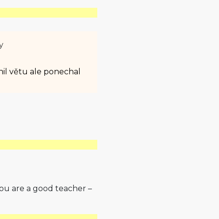
y
nil větu ale ponechal
You are a good teacher –