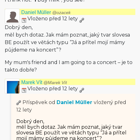
Daniel Müller
@ozacek
Vloženo před 12 lety
Dobrý den,
měl bych dotaz. Jak mám poznat, jaký tvar slovesa
BE použít ve větách typu “Já a přítel mojí mámy
půjdeme na koncert”?
My mum's friend and I am going to a concert – je to
takto dobře?
Marek Vít
@Marek Vít
Vloženo před 12 lety
Příspěvek od
Daniel Müller
vložený
před
12 lety
Dobrý den,
měl bych dotaz. Jak mám poznat, jaký tvar
slovesa BE použít ve větách typu “Já a přítel
mojí mámy půjdeme na koncert”?