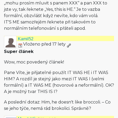
„mohu prosím mluvit s panem XXX“ a pan XXX to
jste vy, tak řeknete „Yes, this is HE.“ Je to vazba
formální, obzvlášť když nevíte, kdo vám volá.
IT'S ME samozřejěm řeknete při takovém to
normálním telefonování s přáteli apod.
Kamil52
Vloženo před 17 lety
Super článek
Wow, moc povedený článek!
Pane Víte, je přijatelné použít IT WAS HE i IT WAS
HIM? A rozdíl je stejný jako mezi IT WAS I (velmi
formální) a IT WAS ME (hovorové a neformální). OK?
A je možný tvar THIS IS I?
A poslední dotaz: Him, he doesn't like broccoli. – Co
se jeho týče, nemá rád brokolici. Správně?