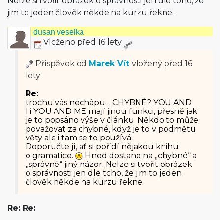
Nelze si tvořit obrázek o správnosti jen dle toho, že
jim to jeden člověk někde na kurzu řekne.
dusan veselka
Vloženo před 16 lety
Příspěvek od
Marek Vít
vložený
před 16
lety
Re:
trochu vás nechápu… CHYBNÉ? YOU AND
I i YOU AND ME mají jinou funkci, přesně jak
je to popsáno výše v článku. Někdo to může
považovat za chybné, když je to v podmětu
věty ale i tam se to používá.
Doporučte jí, ať si pořídí nějakou knihu
o gramatice.
Hned dostane na „chybné“ a
„správné“ jiný názor. Nelze si tvořit obrázek
o správnosti jen dle toho, že jim to jeden
člověk někde na kurzu řekne.
Re: Re: