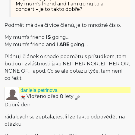
My mum's friend and I am going to a
concert – je to takto dobře?
Podmět má dva či více členů, je to množné číslo.
My mum's friend
IS
going…
My mum's friend and I
ARE
going…
Plánuji článek o shodě podmětu s přísudkem, tam
budou i zvláštnosti jako NEITHER NOR, EITHER OR,
NONE OF… apod. Co se ale dotazu týče, tam není
co řešit.
daniela.petrinova
Vloženo před 8 lety
Dobrý den,
ráda bych se zeptala, jestli lze takto odpovědět na
otázku: