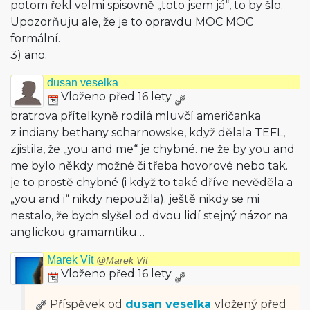
potom řekl velmi spisovně „toto jsem já“, to by šlo.
Upozorňuju ale, že je to opravdu MOC MOC
formální.
3) ano.
dusan veselka
Vloženo před 16 lety
bratrova přítelkyně rodilá mluvčí američanka
z indiany bethany scharnowske, když dělala TEFL,
zjistila, že „you and me“ je chybné. ne že by you and
me bylo někdy možné či třeba hovorové nebo tak.
je to prostě chybné (i když to také dříve nevěděla a
„you and i“ nikdy nepoužila). ještě nikdy se mi
nestalo, že bych slyšel od dvou lidí stejný názor na
anglickou gramamtiku…
Marek Vít
@Marek Vít
Vloženo před 16 lety
Příspěvek od
dusan veselka
vložený
před