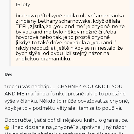
16 lety
bratrova přítelkyně rodilá mluvčí američanka
z indiany bethany scharnowske, když dělala
TEFL, zjistila, že „you and me“ je chybné. ne že
by you and me bylo někdy možné či třeba
hovorové nebo tak. je to prostě chybné
(i když to také dříve nevěděla a „you and i“
nikdy nepoužila). ještě nikdy se mi nestalo, že
bych slyšel od dvou lidí stejný názor na
anglickou gramamtiku…
Re:
trochu vás nechápu… CHYBNÉ? YOU AND I i YOU
AND ME mají jinou funkci, přesně jak je to popsáno
výše v článku. Někdo to může považovat za chybné,
když je to v podmětu věty ale i tam se to používá.
Doporučte jí, ať si pořídí nějakou knihu o gramatice.
Hned dostane na „chybné“ a „správné“ jiný názor.