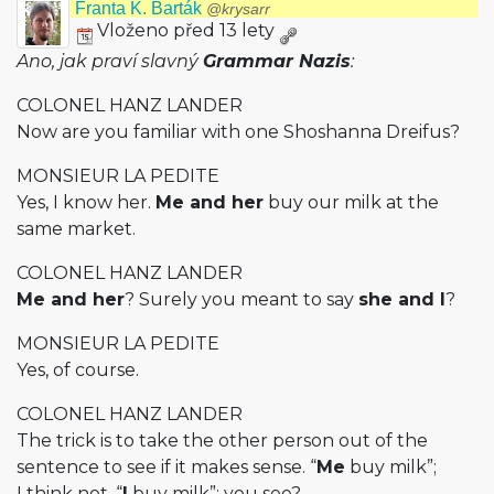
Franta K. Barták
@krysarr
Vloženo před 13 lety
Ano, jak praví slavný
Grammar Nazis
:
COLONEL HANZ LANDER
Now are you familiar with one Shoshanna Dreifus?
MONSIEUR LA PEDITE
Yes, I know her.
Me and her
buy our milk at the
same market.
COLONEL HANZ LANDER
Me and her
? Surely you meant to say
she and I
?
MONSIEUR LA PEDITE
Yes, of course.
COLONEL HANZ LANDER
The trick is to take the other person out of the
sentence to see if it makes sense. “
Me
buy milk”;
I think not. “
I
buy milk”; you see?