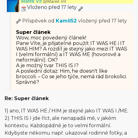
Marek Vít
@Marek Vít
Vloženo před 17 lety
Příspěvek od
Kamil52
vložený
před 17 lety
Super článek
Wow, moc povedený článek!
Pane Víte, je přijatelné použít IT WAS HE i IT
WAS HIM? A rozdíl je stejný jako mezi IT WAS
I (velmi formální) a IT WAS ME (hovorové a
neformální). OK?
A je možný tvar THIS IS I?
A poslední dotaz: Him, he doesn't like
broccoli. – Co se jeho týče, nemá rád brokolici.
Správně?
Re: Super článek
1) ano, IT WAS HE / HIM je stejné jako IT WAS I /ME.
2) THIS IS I jde říct, ale nenapadá mě, v jakém
kontextu. Každopádně je to velmi formální.
Kdybyste někomu např. ukazoval rodinné fotky, a