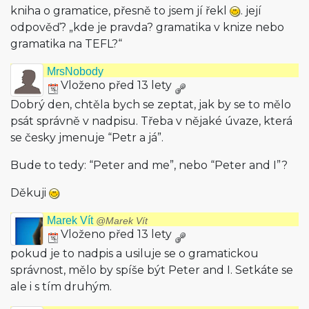
kniha o gramatice, přesně to jsem jí řekl
. její
odpověď? „kde je pravda? gramatika v knize nebo
gramatika na TEFL?“
MrsNobody
Vloženo před 13 lety
Dobrý den, chtěla bych se zeptat, jak by se to mělo
psát správně v nadpisu. Třeba v nějaké úvaze, která
se česky jmenuje “Petr a já”.
Bude to tedy: “Peter and me”, nebo “Peter and I”?
Děkuji
Marek Vít
@Marek Vít
Vloženo před 13 lety
pokud je to nadpis a usiluje se o gramatickou
správnost, mělo by spíše být Peter and I. Setkáte se
ale i s tím druhým.