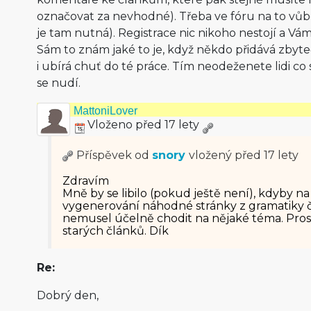
označovat za nevhodné). Třeba ve fóru na to vůb
je tam nutná). Registrace nic nikoho nestojí a Vám 
Sám to znám jaké to je, když někdo přidává zbyt
i ubírá chuť do té práce. Tím neodeženete lidi co se
se nudí.
MattoniLover
Vloženo před 17 lety
Příspěvek od
snory
vložený
před 17 lety
Zdravím
Mně by se libilo (pokud ještě není), kdyby n
vygenerování náhodné stránky z gramatiky či
nemusel účelně chodit na nějaké téma. Pro
starých článků. Dík
Re:
Dobrý den,