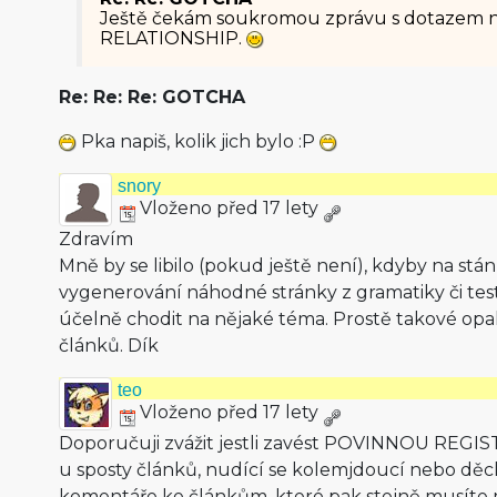
Ještě čekám soukromou zprávu s dotazem 
RELATIONSHIP.
Re: Re: Re: GOTCHA
Pka napiš, kolik jich bylo :P
snory
Vloženo před 17 lety
Zdravím
Mně by se libilo (pokud ještě není), kdyby na stá
vygenerování náhodné stránky z gramatiky či te
účelně chodit na nějaké téma. Prostě takové opa
článků. Dík
teo
Vloženo před 17 lety
Doporučuji zvážit jestli zavést POVINNOU REGISTR
u sposty článků, nudící se kolemjdoucí nebo děck
komentáře ke článkům, které pak stejně musíte 