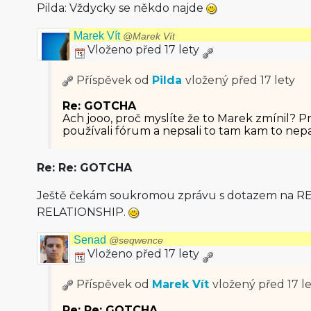
Pilda: Vždycky se někdo najde
Marek Vít
@Marek Vít
Vloženo před 17 lety
Příspěvek od
Pilda
vložený
před 17 lety
Re: GOTCHA
Ach jooo, proč myslíte že to Marek zmínil? Prá
používali fórum a nepsali to tam kam to nep
Re: Re: GOTCHA
Ještě čekám soukromou zprávu s dotazem na R
RELATIONSHIP.
Senad
@seqwence
Vloženo před 17 lety
Příspěvek od
Marek Vít
vložený
před 17 l
Re: Re: GOTCHA