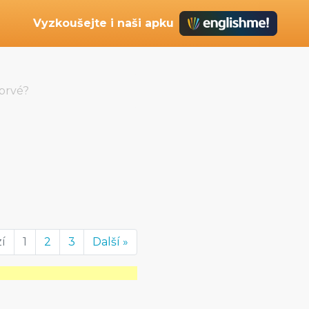
Vyzkoušejte i naši apku
oprvé?
í
1
2
3
Další »