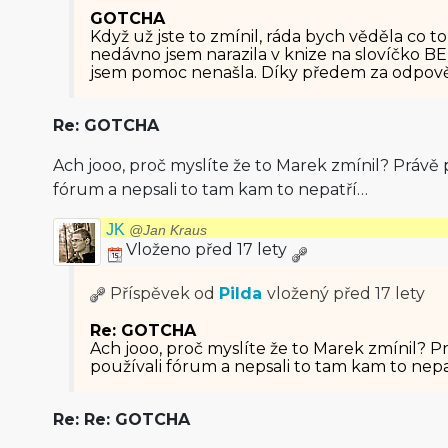
GOTCHA
Když už jste to zmínil, ráda bych věděla c
nedávno jsem narazila v knize na slovíčko B
jsem pomoc nenašla. Díky předem za odpov
Re: GOTCHA
Ach jooo, proč myslíte že to Marek zmínil? Právě pr
fórum a nepsali to tam kam to nepatří…
JK
@Jan Kraus
Vloženo před 17 lety
Příspěvek od
Pilda
vložený
před 17 lety
Re: GOTCHA
Ach jooo, proč myslíte že to Marek zmínil? Prá
používali fórum a nepsali to tam kam to nep
Re: Re: GOTCHA