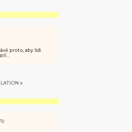
vě proto, aby lidi
atří…
ELATION x
ety