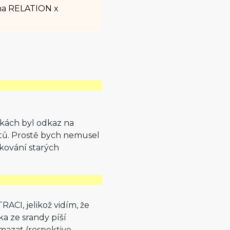
na RELATION x
nkách byl odkaz na
stů. Prostě bych nemusel
kování starých
ACI, jelikož vidím, že
a ze srandy píší
mazat (respektive