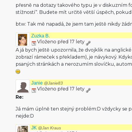
přesně na dotazy takového typu je v diskuzním fo
stížností“. Budete mít určitě větší úspěch, poku
btw: Tak mě napadá, že jsem tam ještě nikdy žád
Zuzka B.
Vloženo před 17 lety
A já bych ještě upozornila, že dvojklik na anglick
zobrazí rámeček s překladem), je návykový. Kdyko
psaných stránkách a nerozumím slovíčku, autom
Janie
@Janie83
Vloženo před 17 lety
Re:
Já mám úplně ten stejný problém:D vždycky se pak
nejde:D
JK
@Jan Kraus