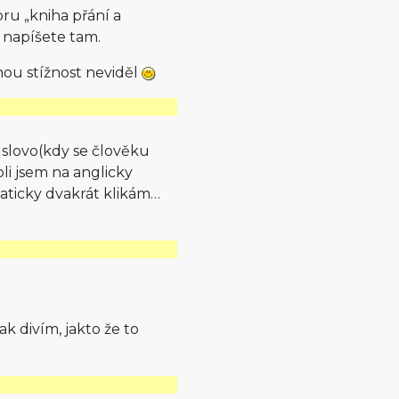
ru „kniha přání a
d napíšete tam.
nou stížnost neviděl
é slovo(kdy se člověku
li jsem na anglicky
aticky dvakrát klikám…
 divím, jakto že to