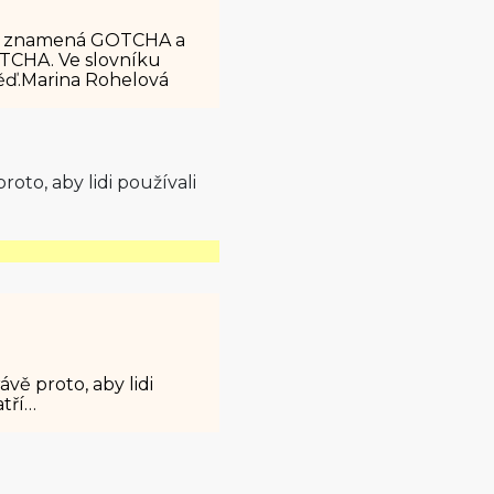
o to znamená GOTCHA a
ETCHA. Ve slovníku
ěď.Marina Rohelová
oto, aby lidi používali
vě proto, aby lidi
atří…