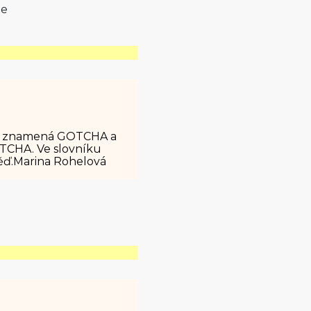
te
o to znamená GOTCHA a
ETCHA. Ve slovníku
ěď.Marina Rohelová