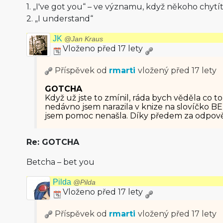
1. „I've got you“ – ve významu, když někoho chytí
2. „I understand“
JK
@Jan Kraus
Vloženo před 17 lety
Příspěvek od
rmarti
vložený
před 17 lety
GOTCHA
Když už jste to zmínil, ráda bych věděla c
nedávno jsem narazila v knize na slovíčko B
jsem pomoc nenašla. Díky předem za odpov
Re: GOTCHA
Betcha – bet you
Pilda
@Pilda
Vloženo před 17 lety
Příspěvek od
rmarti
vložený
před 17 lety