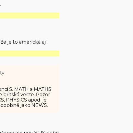
.
e je to americká aj.
ty
onci S. MATH a MATHS
 britská verze. Pozor
S, PHYSICS apod. je
, podobně jako NEWS.
ůžeme ale použít IS nebo