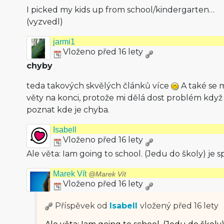
I picked my kids up from school/kinder­garten…
(vyzvedl)
jarmi1
Vloženo před 16 lety
chyby
teda takových skvělých článků více
A také se m
věty na konci, protože mi dělá dost problém kdy
poznat kde je chyba.
Isabell
Vloženo před 16 lety
Ale věta: Iam going to school. (Jedu do školy) je
Marek Vít
@Marek Vít
Vloženo před 16 lety
Příspěvek od
Isabell
vložený
před 16 lety