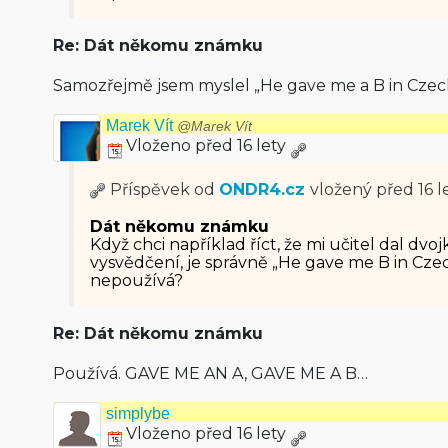
Re: Dát někomu známku
Samozřejmě jsem myslel „He gave me a B in Czec
Marek Vít
@Marek Vít
Vloženo před 16 lety
Příspěvek od
ONDR4.cz
vložený
před 16 l
Dát někomu známku
Když chci například říct, že mi učitel dal dvoj
vysvědčení, je správně „He gave me B in Czec
nepoužívá?
Re: Dát někomu známku
Používá. GAVE ME AN A, GAVE ME A B…
simplybe
Vloženo před 16 lety