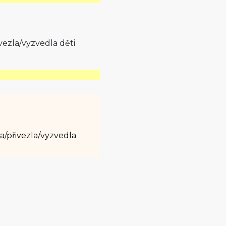
vezla/vyz­vedla děti
a/přivezla/vyz­vedla