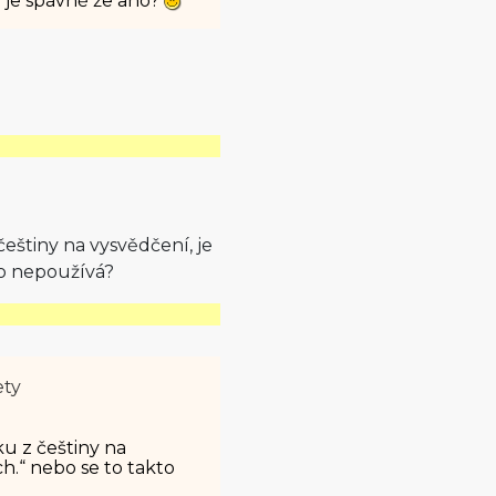
) je spávně že ano?
 češtiny na vysvědčení, je
to nepoužívá?
ety
ku z češtiny na
h.“ nebo se to takto