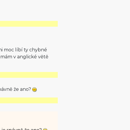
i moc líbí ty chybné
ž mám v anglické větě
 spávně že ano?