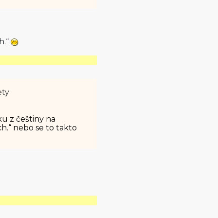
h.“
ety
ku z češtiny na
h.“ nebo se to takto