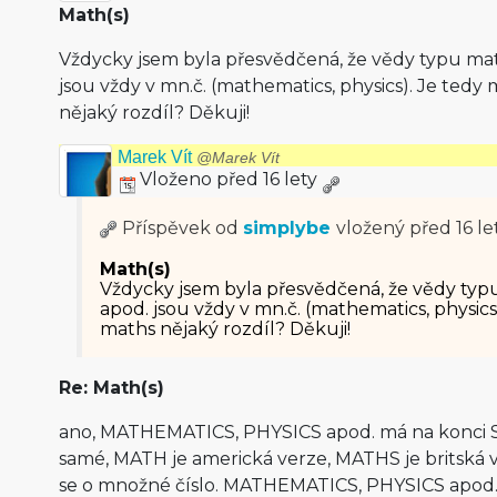
Math(s)
Vždycky jsem byla přesvědčená, že vědy typu mat
jsou vždy v mn.č. (mathematics, physics). Je tedy
nějaký rozdíl? Děkuji!
Marek Vít
@Marek Vít
Vloženo před 16 lety
Příspěvek od
simplybe
vložený
před 16 le
Math(s)
Vždycky jsem byla přesvědčená, že vědy typu
apod. jsou vždy v mn.č. (mathematics, physics
maths nějaký rozdíl? Děkuji!
Re: Math(s)
ano, MATHEMATICS, PHYSICS apod. má na konci S
samé, MATH je americká verze, MATHS je britská v
se o množné číslo. MATHEMATICS, PHYSICS apod. j