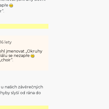
zapře
r“.
16 lety
mohl jmenovat „Okruhy
eriálu se nezapře
choir“.
í u našich závěrečných
hyby slyší od rána do