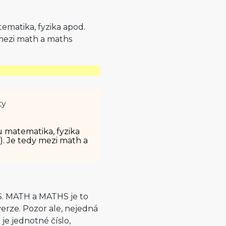
ematika, fyzika apod.
 mezi math a maths
ty
 matematika, fyzika
). Je tedy mezi math a
. MATH a MATHS je to
erze. Pozor ale, nejedná
e jednotné číslo,