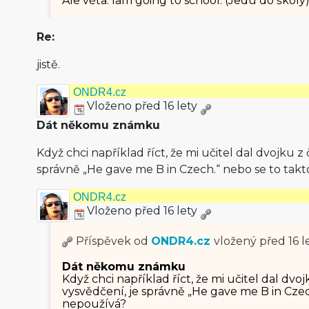
Ale věta: Iam going to school. (Jedu do školy
Re:
jistě.
ONDR4.cz
Vloženo před 16 lety
Dát někomu známku
Když chci například říct, že mi učitel dal dvojku z
správně „He gave me B in Czech.“ nebo se to tak
ONDR4.cz
Vloženo před 16 lety
Příspěvek od
ONDR4.cz
vložený
před 16 l
Dát někomu známku
Když chci například říct, že mi učitel dal dvoj
vysvědčení, je správně „He gave me B in Czec
nepoužívá?