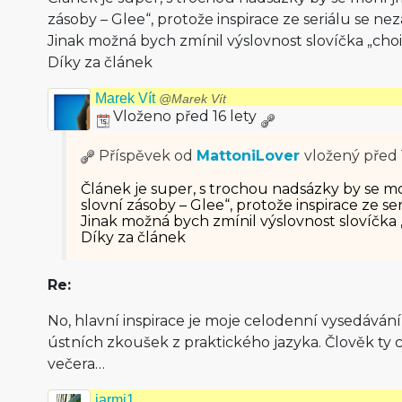
zásoby – Glee“, protože inspirace ze seriálu se ne
Jinak možná bych zmínil výslovnost slovíčka „choi
Díky za článek
Marek Vít
@Marek Vít
Vloženo před 16 lety
Příspěvek od
MattoniLover
vložený
před 
Článek je super, s trochou nadsázky by se 
slovní zásoby – Glee“, protože inspirace ze s
Jinak možná bych zmínil výslovnost slovíčka „
Díky za článek
Re:
No, hlavní inspirace je moje celodenní vysedáván
ústních zkoušek z praktického jazyka. Člověk ty c
večera…
jarmi1