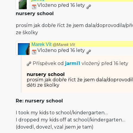
Vloženo před 16 lety
nursery school
prosím jak dobře říct že jsem dala/doprovodi­la/při
ze školky
Marek Vít
@Marek Vít
Vloženo před 16 lety
Příspěvek od
jarmi1
vložený
před 16 lety
nursery school
prosím jak dobře říct že jsem dala/doprovodi­l
děti ze školky
Re: nursery school
I took my kids to school/kinder­garten…
I dropped my kids off at school/kinder­garten…
(dovedl, dovezl, vzal jsem je tam)