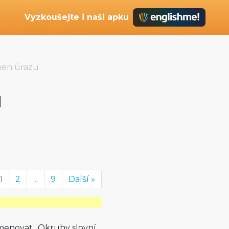
Vyzkoušejte i naši apku
men úrazu
u
1
2
...
9
Další »
jmenovat „Okruhy slovní