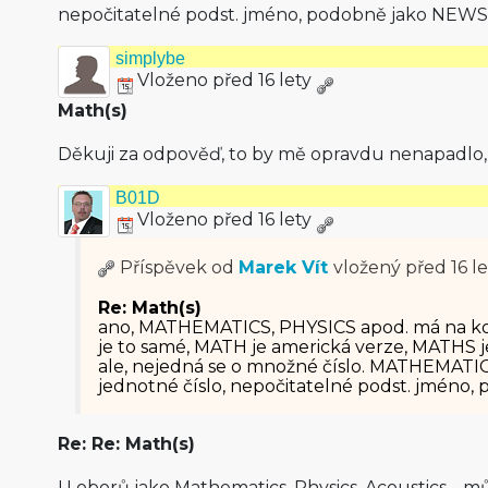
nepočitatelné podst. jméno, podobně jako NEWS
simplybe
Vloženo před 16 lety
Math(s)
Děkuji za odpověď, to by mě opravdu nenapadlo, ž
B01D
Vloženo před 16 lety
Příspěvek od
Marek Vít
vložený
před 16 le
Re: Math(s)
ano, MATHEMATICS, PHYSICS apod. má na k
je to samé, MATH je americká verze, MATHS je
ale, nejedná se o množné číslo. MATHEMATIC
jednotné číslo, nepočitatelné podst. jméno
Re: Re: Math(s)
U oborů jako Mathematics, Physics, Acoustics… m