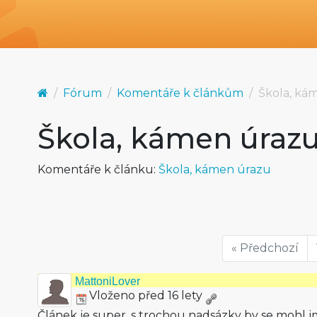
Fórum
Komentáře k článkům
Škola, ká
Škola, kámen úraz
Komentáře k článku:
Škola, kámen úrazu
« Předchozí
MattoniLover
Vloženo před 16 lety
Článek je super, s trochou nadsázky by se mohl 