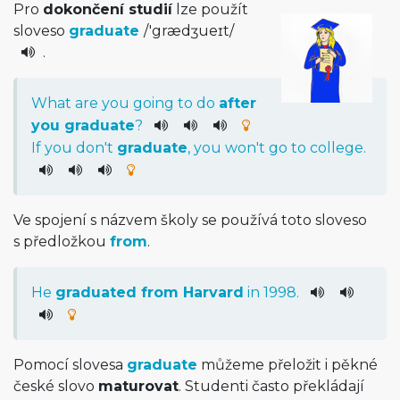
Pro
dokončení studií
lze použít
sloveso
graduate
/
'grædʒu­eɪt
/
.
What
are
you
going
to
do
after
you
graduate
?
If
you
do
n't
graduate
,
you
wo
n't
go
to
college
.
Ve spojení s názvem školy se používá toto sloveso
s předložkou
from
.
He
graduated
from
Harvard
in
1998.
Pomocí slovesa
graduate
můžeme přeložit i pěkné
české slovo
maturovat
. Studenti často překládají