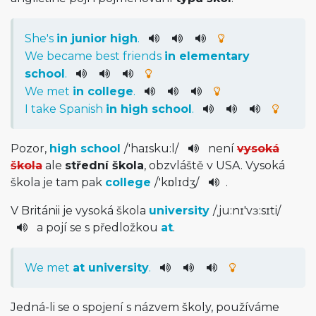
She
's
in
junior
high
.
We
became
best
friends
in
elementary
school
.
We
met
in
college
.
I
take
Spanish
in
high
school
.
Pozor,
high school
/
'haɪsku:l­
/
není
vysoká
škola
ale
střední škola
, obzvláště v USA. Vysoká
škola je tam pak
college
/
'kɒlɪdʒ
/
.
V Británii je vysoká škola
university
/
ˌju:nɪ'vɜ­:sɪti
/
a pojí se s předložkou
at
.
We
met
at
university
.
Jedná-li se o spojení s názvem školy, používáme