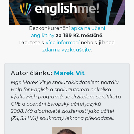
Bezkonkurenční
apka na učení
angličtiny
za 189 Kč měsíčně
.
Přečtěte si
více informací
nebo si ji hned
zdarma vyzkoušejte
.
Autor článku:
Marek Vít
Mgr. Marek Vít je spoluzakladatelem portálu
Help for English a spoluautorem několika
výukových programů. Je držitelem certifikátu
CPE a ocenění Evropský učitel jazyků
2008. Má dlouholeté zkušenosti jako učitel
(ZŠ, SŠ i VŠ), soukromý lektor a překladatel.