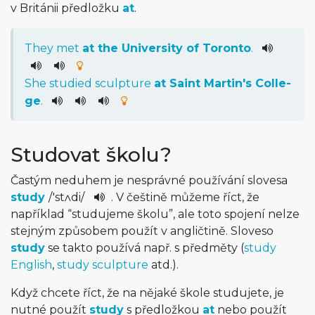
v Británii předložku
at
.
They
met
at
the
University
of
Toronto
.
She
studied
sculpture
at
Saint
Martin
's
Colle­
ge
.
Studovat školu?
Častým neduhem je nesprávné používání slovesa
study
/
'stʌdi
/
. V češtině můžeme říct, že
například “studujeme školu”, ale toto spojení nelze
stejným způsobem použít v angličtině. Sloveso
study
se takto používá např. s předměty (
study
English
,
study sculpture
atd.).
Když chcete říct, že na nějaké škole studujete, je
nutné použít
study
s předložkou
at
nebo použít