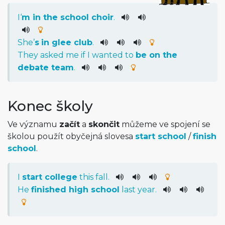
I
‘
m
in
the
school
choir
.
She
’
s
in
glee
club
.
They
asked
me
if
I
wanted
to
be
on
the
debate
team
.
Konec školy
Ve významu
začít
a
skončit
můžeme ve spojení se
školou použít obyčejná slovesa
start school
/
finish
school
.
I
start
college
this
fall
.
He
finished
high
school
last
year
.