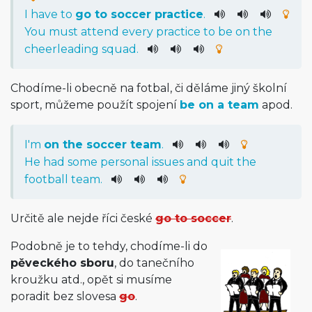
I
have
to
go
to
soccer
practice
.
You
must
attend
every
practice
to
be
on
the
cheerleading
squad
.
Chodíme-li obecně na fotbal, či děláme jiný školní
sport, můžeme použít spojení
be on a team
apod.
I
'm
on
the
soccer
team
.
He
had
some
personal
issues
and
quit
the
football
team
.
Určitě ale nejde říci české
go to soccer
.
Podobně je to tehdy, chodíme-li do
pěveckého sboru
, do tanečního
kroužku atd., opět si musíme
poradit bez slovesa
go
.