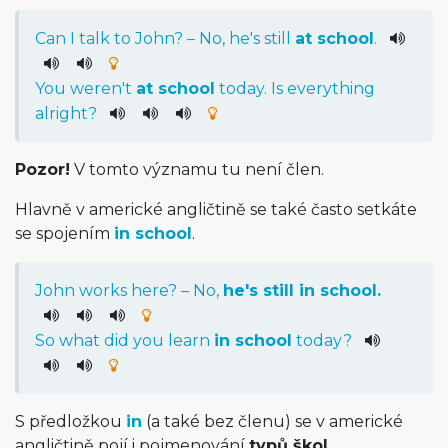
Can
I
talk
to
John
? –
No
,
he
's
still
at
school
.
You
were
n't
at
school
today
.
Is
everything
alright
?
Pozor!
V tomto významu tu není člen.
Hlavně v americké angličtině se také často setkáte
se spojením
in school
.
John
works
here
? –
No
,
he
's
still
in
school
.
So
what
did
you
learn
in
school
today
?
S předložkou
in
(a také bez členu) se v americké
angličtině pojí i pojmenování
typů škol
.