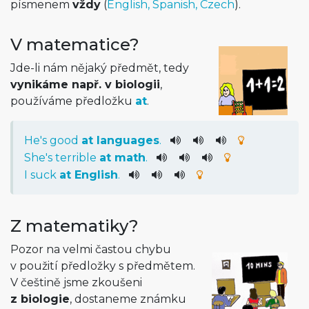
písmenem
vždy
(
English, Spanish, Czech
).
V matematice?
Jde-li nám nějaký předmět, tedy
vynikáme např. v biologii
,
používáme předložku
at
.
He
's
good
at
languages
.
She
's
terrible
at
math
.
I
suck
at
English
.
Z matematiky?
Pozor na velmi častou chybu
v použití předložky s předmětem.
V češtině jsme zkoušeni
z biologie
, dostaneme známku