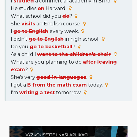
I
studied
a commercial academy in Brno.
He studies
on
Harvard.
What school did you
do
?
She
visits
an English course.
I
go to English
every week.
I didn't
go to English
in high school.
Do you
go to basketball
?
As a child I
went to the children's choir
.
What are you planning to do
after leaving
exam
?
She's very
good in languages
.
I got a
B from the math exam
today.
I'm
writing a test
tomorrow.