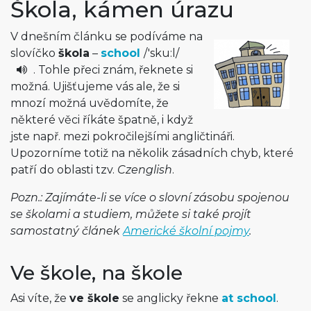
Škola, kámen úrazu
V dnešním článku se podíváme na
slovíčko
škola
–
school
/
'sku:l
/
. Tohle přeci znám, řeknete si
možná. Ujišťujeme vás ale, že si
mnozí možná uvědomíte, že
některé věci říkáte špatně, i když
jste např. mezi pokročilejšími angličtináři.
Upozorníme totiž na několik zásadních chyb, které
patří do oblasti tzv.
Czenglish
.
Pozn.: Zajímáte-li se více o slovní zásobu spojenou
se školami a studiem, můžete si také projít
samostatný článek
Americké školní pojmy
.
Ve škole, na škole
Asi víte, že
ve škole
se anglicky řekne
at school
.