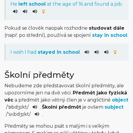
He
left
school
at
the
age
of
16
and
found
a
job
.
Pokud se člověk naopak rozhodne
studovat dále
(např. po střední), používá se spojení
stay in school
.
I
wish
I
had
stayed
in
school
.
Školní předměty
Nebudeme zde představovat školní předměty, ale
upozorníme jen na dvě věci.
Předmět jako fyzická
věc
a předmět jako větný člen je v angličtině
object
/
'ɒbdʒɪkt
/
.
Školní předmět
je ovšem
subject
/
'sʌbdʒɪkt
/­
.
Předměty se mohou psát s malým i s velkým