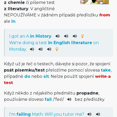
z chemie
či píšeme test
z literatury
. V angličtině
NEPOUŽÍVÁME v žádném případě předložku
from
ale
in
.
I
got
an
A
in
History
.
We
're
doing
a
test
in
English
literature
on
Monday
.
Když už je řeč o testech, dávejte si pozor, že spojení
psát písemku/test
přeložíme pomocí slovesa
take
,
případně
do
nebo
sit
. Nelze použít spojení
write a
test
.
Když někdo z nějakého předmětu
propadne
,
používáme sloveso
fail
/
'feɪl
/
bez předložky.
I
'm
failing
Math
.
Will
you
tutor
me
?