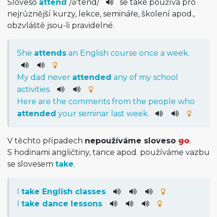
Sloveso
attend
/
ə'tend
/
se také používá pro
nejrůznější kurzy, lekce, semináře, školení apod.,
obzvláště jsou-li pravidelné.
She
attends
an
English
course
once
a
week
.
My
dad
never
attended
any
of
my
school
activities
.
Here
are
the
comments
from
the
people
who
attended
your
seminar
last
week
.
V těchto případech
nepoužíváme sloveso
go
.
S hodinami angličtiny, tance apod. používáme vazbu
se slovesem
take
.
I
take
English
classes
.
I
take
dance
lessons
.