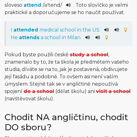
sloveso
attend
/
ə'tend
/
. Toto slovíčko je velmi
praktické a doporučujeme se ho naučit používat.
I
attended
medical
school
in
the
US
.
He
attends
a
school
in
Milan.
Pokud byste použili české
study a school
,
znamenalo by to, že ta škola je předmětem vašeho
studia, díváte se na to, jak je postavená, obdivujete
její fasádu a podobně. To ovšem asi není vaším
úmyslem. Stejně tak se v angličtině nepoužívá
spojení
do a school
(dělat školu) ani
visit a school
(navštěvovat školu).
Chodit NA angličtinu, chodit
DO sboru?