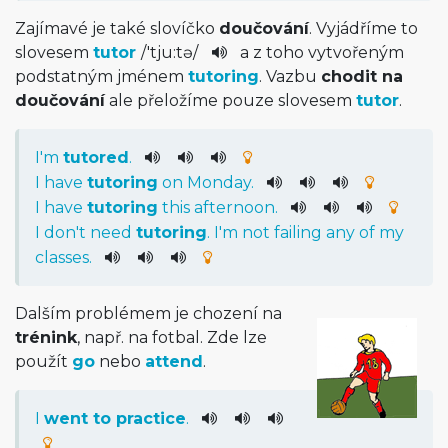
Zajímavé je také slovíčko
doučování
. Vyjádříme to
slovesem
tutor
/
'tju:tə
/­
a z toho vytvořeným
podstatným jménem
tutoring
. Vazbu
chodit na
doučování
ale přeložíme pouze slovesem
tutor
.
I
'm
tutored
.
I
have
tutoring
on
Monday
.
I
have
tutoring
this
afternoon
.
I
do
n't
need
tutoring
.
I
'm
not
failing
any
of
my
classes
.
Dalším problémem je chození na
trénink
, např. na fotbal. Zde lze
použít
go
nebo
attend
.
I
went
to
practice
.