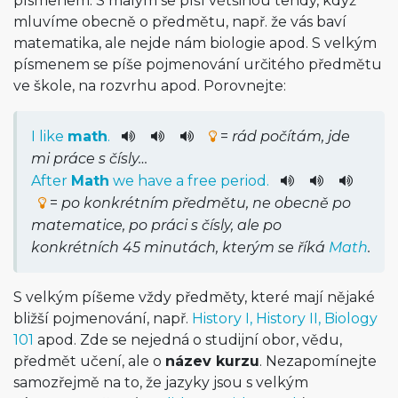
písmenem. S malým se píší většinou tehdy, když
mluvíme obecně o předmětu, např. že vás baví
matematika, ale nejde nám biologie apod. S velkým
písmenem se píše pojmenování určitého předmětu
ve škole, na rozvrhu apod. Porovnejte:
I
like
math
.
=
rád počítám, jde
mi práce s čísly…
After
Math
we
have
a
free
period
.
=
po konkrétním předmětu, ne obecně po
matematice, po práci s čísly, ale po
konkrétních 45 minutách, kterým se říká
Math
.
S velkým píšeme vždy předměty, které mají nějaké
bližší pojmenování, např.
History I, History II, Biology
101
apod. Zde se nejedná o studijní obor, vědu,
předmět učení, ale o
název kurzu
. Nezapomínejte
samozřejmě na to, že jazyky jsou s velkým