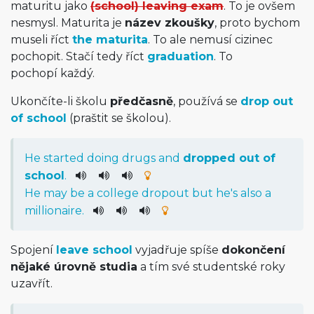
maturitu jako
(school) leaving exam
. To je ovšem
nesmysl. Maturita je
název zkoušky
, proto bychom
museli říct
the maturita
. To ale nemusí cizinec
pochopit. Stačí tedy říct
graduation
. To
pochopí každý.
Ukončíte-li školu
předčasně
, používá se
drop out
of school
(praštit se školou).
He
started
doing
drugs
and
dropped
out
of
school
.
He
may
be
a
college
dropout
but
he
's
also
a
millionaire
.
Spojení
leave school
vyjadřuje spíše
dokončení
nějaké úrovně studia
a tím své studentské roky
uzavřít.