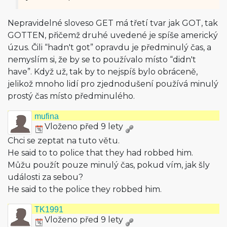
Nepravidelné sloveso GET má třetí tvar jak GOT, tak
GOTTEN, přičemž druhé uvedené je spíše americký
úzus. Čili “hadn't got” opravdu je předminulý čas, a
nemyslím si, že by se to používalo místo “didn't
have”. Když už, tak by to nejspíš bylo obráceně,
jelikož mnoho lidí pro zjednodušení používá minulý
prostý čas místo předminulého.
mufina
Vloženo před 9 lety
Chci se zeptat na tuto větu.
He said to to police that they had robbed him.
Můžu použít pouze minulý čas, pokud vím, jak šly
události za sebou?
He said to the police they robbed him.
TK1991
Vloženo před 9 lety