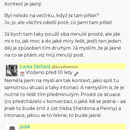
Kontext je jasný.
Byl někdo na večírku, když jsi tam přišel?
Jo, jo, ale všichni odešli poté, co jsem tam přišel.
Já bych tam taky použil oba minulé prosté, ale jde
mi o to, jak moc a do jaké míry řešit, jestli ten jeden
děj je způsoben tím druhým. Já myslím, že je jasné
na co se ptám, viz můj minulý post.
Lucka Skrčená
@lucythemom
Vloženo před 10 lety
Neměla jsem na mysli ani tak kontext, jako spíš tu
samotnou situaci a taky intonaci. A nemyslím si, že je
nutné to řešit tím předminulým. Prostě ze situace
(co předcházelo v konverzaci, o jaké lidi se jedná – asi
jinak to bude znít z úst třeba Sheldona a Penny) a
intonace, jakou se to řekne, to bude jasné.
jiri94