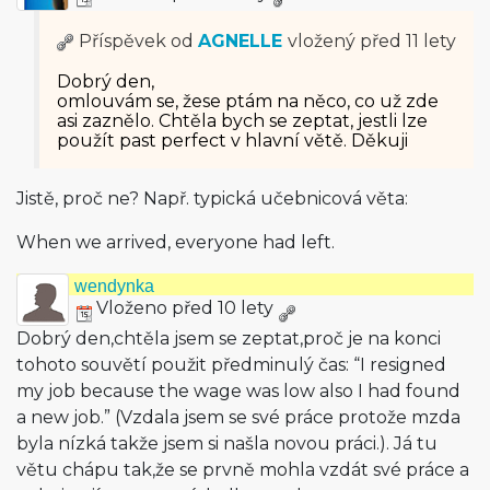
Příspěvek od
AGNELLE
vložený
před 11 lety
Dobrý den,
omlouvám se, žese ptám na něco, co už zde
asi zaznělo. Chtěla bych se zeptat, jestli lze
použít past perfect v hlavní větě. Děkuji
Jistě, proč ne? Např. typická učebnicová věta:
When we arrived, everyone had left.
wendynka
Vloženo před 10 lety
Dobrý den,chtěla jsem se zeptat,proč je na konci
tohoto souvětí použit předminulý čas: “I resigned
my job because the wage was low also I had found
a new job.” (Vzdala jsem se své práce protože mzda
byla nízká takže jsem si našla novou práci.). Já tu
větu chápu tak,že se prvně mohla vzdát své práce a