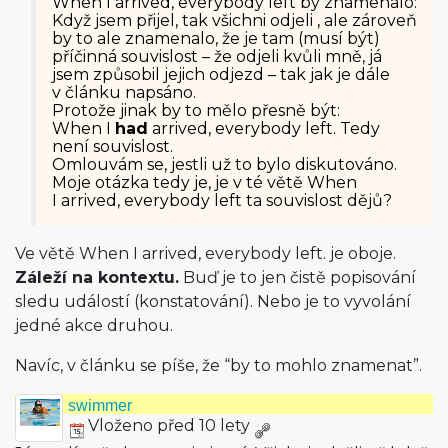
When I arrived, everybody left by znamenalo:
Když jsem přijel, tak všichni odjeli , ale zároveň
by to ale znamenalo, že je tam (musí být)
příčinná souvislost – že odjeli kvůli mně, já
jsem způsobil jejich odjezd – tak jak je dále
v článku napsáno.
Protože jinak by to mělo přesně být:
When I
had
arrived, everybody left. Tedy
není souvislost.
Omlouvám se, jestli už to bylo diskutováno.
Moje otázka tedy je, je v té větě When
I arrived, everybody left ta souvislost dějů?
Ve větě When I arrived, everybody left. je oboje.
Záleží na kontextu.
Buď je to jen čistě popisování
sledu událostí (konstatování). Nebo je to vyvolání
jedné akce druhou.
Navíc, v článku se píše, že “by to mohlo znamenat”.
swimmer
Vloženo před 10 lety