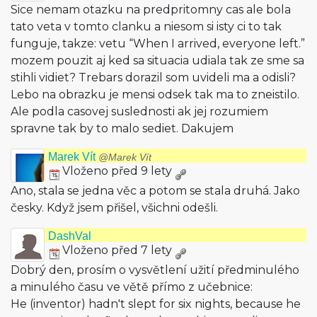
Sice nemam otazku na predpritomny cas ale bola
tato veta v tomto clanku a niesom si isty ci to tak
funguje, takze: vetu “When I arrived, everyone left.”
mozem pouzit aj ked sa situacia udiala tak ze sme sa
stihli vidiet? Trebars dorazil som uvideli ma a odisli?
Lebo na obrazku je mensi odsek tak ma to zneistilo.
Ale podla casovej suslednosti ak jej rozumiem
spravne tak by to malo sediet. Dakujem
Marek Vít
@Marek Vít
Vloženo před 9 lety
Ano, stala se jedna věc a potom se stala druhá. Jako
česky. Když jsem přišel, všichni odešli.
DashVal
Vloženo před 7 lety
Dobrý den, prosím o vysvětlení užití předminulého
a minulého času ve větě přímo z učebnice:
He (inventor) hadn't slept for six nights, because he