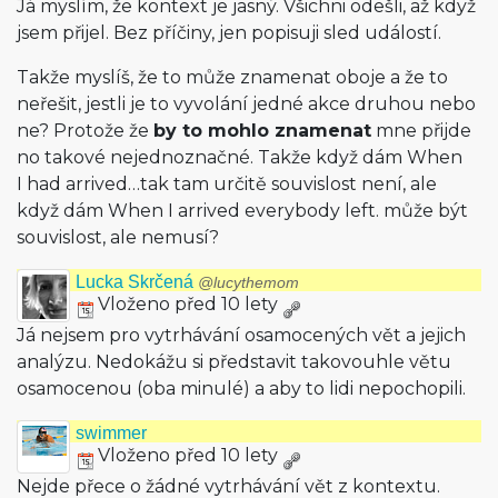
Já myslím, že kontext je jasný. Všichni odešli, až když
jsem přijel. Bez příčiny, jen popisuji sled událostí.
Takže myslíš, že to může znamenat oboje a že to
neřešit, jestli je to vyvolání jedné akce druhou nebo
ne? Protože že
by to mohlo znamenat
mne přijde
no takové nejednoznačné. Takže když dám When
I had arrived…tak tam určitě souvislost není, ale
když dám When I arrived everybody left. může být
souvislost, ale nemusí?
Lucka Skrčená
@lucythemom
Vloženo před 10 lety
Já nejsem pro vytrhávání osamocených vět a jejich
analýzu. Nedokážu si představit takovouhle větu
osamocenou (oba minulé) a aby to lidi nepochopili.
swimmer
Vloženo před 10 lety
Nejde přece o žádné vytrhávání vět z kontextu.