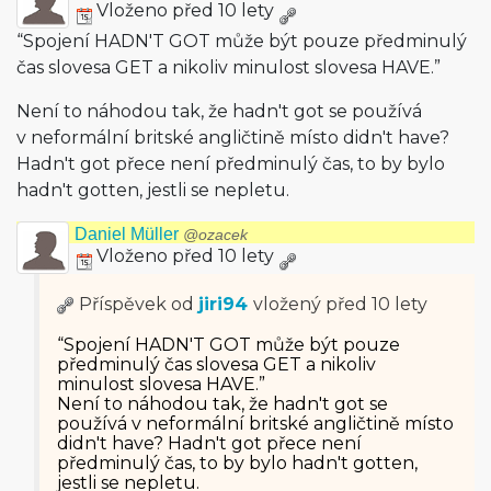
Vloženo před 10 lety
“Spojení HADN'T GOT může být pouze předminulý
čas slovesa GET a nikoliv minulost slovesa HAVE.”
Není to náhodou tak, že hadn't got se používá
v neformální britské angličtině místo didn't have?
Hadn't got přece není předminulý čas, to by bylo
hadn't gotten, jestli se nepletu.
Daniel Müller
@ozacek
Vloženo před 10 lety
Příspěvek od
jiri94
vložený
před 10 lety
“Spojení HADN'T GOT může být pouze
předminulý čas slovesa GET a nikoliv
minulost slovesa HAVE.”
Není to náhodou tak, že hadn't got se
používá v neformální britské angličtině místo
didn't have? Hadn't got přece není
předminulý čas, to by bylo hadn't gotten,
jestli se nepletu.