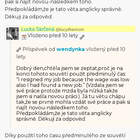
pak si najít novou-následkem toho.
Předpokládám,že je tato věta anglicky správně.
Děkuji za odpověď.
Lucka Skrčená
@lucythemom
Vloženo před 10 lety
Příspěvek od
wendynka
vložený
před 10
lety
Dobrý den,chtěla jsem se zeptat,proč je na
konci tohoto souvětí použit předminulý čas:
“I resigned my job because the wage was low
also I had found a new job.” (Vzdala jsem se
své práce protože mzda byla nízká takže
jsem si našla novou práci.). Já tu větu chápu
tak,že se prvně mohla vzdát své práce a pak si
najít novou-následkem toho.
Předpokládám,že je tato věta anglicky
správně. Děkuji za odpověď.
Díky použití toho času předminulého ze souvětí