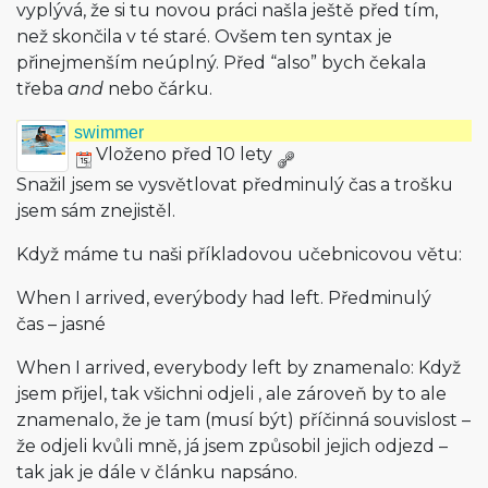
vyplývá, že si tu novou práci našla ještě před tím,
než skončila v té staré. Ovšem ten syntax je
přinejmenším neúplný. Před “also” bych čekala
třeba
and
nebo čárku.
swimmer
Vloženo před 10 lety
Snažil jsem se vysvětlovat předminulý čas a trošku
jsem sám znejistěl.
Když máme tu naši příkladovou učebnicovou větu:
When I arrived, everýbody had left. Předminulý
čas – jasné
When I arrived, everybody left by znamenalo: Když
jsem přijel, tak všichni odjeli , ale zároveň by to ale
znamenalo, že je tam (musí být) příčinná souvislost –
že odjeli kvůli mně, já jsem způsobil jejich odjezd –
tak jak je dále v článku napsáno.