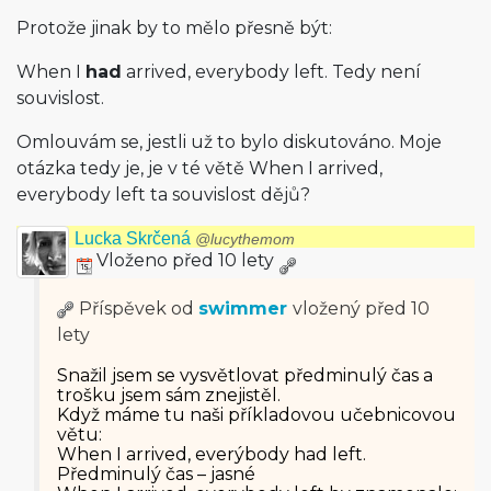
Protože jinak by to mělo přesně být:
When I
had
arrived, everybody left. Tedy není
souvislost.
Omlouvám se, jestli už to bylo diskutováno. Moje
otázka tedy je, je v té větě When I arrived,
everybody left ta souvislost dějů?
Lucka Skrčená
@lucythemom
Vloženo před 10 lety
Příspěvek od
swimmer
vložený
před 10
lety
Snažil jsem se vysvětlovat předminulý čas a
trošku jsem sám znejistěl.
Když máme tu naši příkladovou učebnicovou
větu:
When I arrived, everýbody had left.
Předminulý čas – jasné