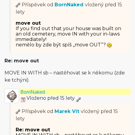
Příspěvek od
BornNaked
vložený
před 15
lety
move out
If you find out that your house was built on
an old cemetery, move IN with your in-laws
immediately!
nemělo by zde být spíš „move OUT“?
Re: move out
MOVE IN WITH sb – nastěhovat se k někomu (zde
ke tchýni).
BornNaked
Vloženo před 15 lety
Příspěvek od
Marek Vít
vložený
před 15
lety
Re: move out