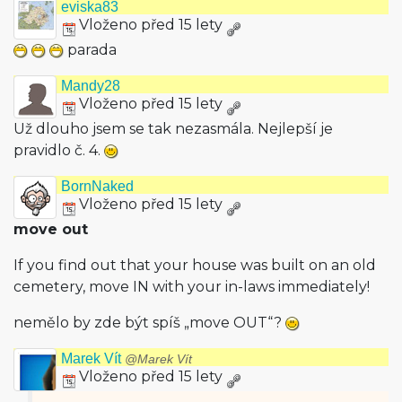
eviska83
Vloženo před 15 lety
parada
Mandy28
Vloženo před 15 lety
Už dlouho jsem se tak nezasmála. Nejlepší je
pravidlo č. 4.
BornNaked
Vloženo před 15 lety
move out
If you find out that your house was built on an old
cemetery, move IN with your in-laws immediately!
nemělo by zde být spíš „move OUT“?
Marek Vít
@Marek Vít
Vloženo před 15 lety