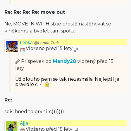
Re: Re: Re: Re: move out
Ne, MOVE IN WITH sb je prostě nastěhovat se
k někomu a bydlet tam spolu.
Lenka
@Lenka.Trek
Vloženo před 15 lety
Příspěvek od
Mandy28
vložený
před 15
lety
Už dlouho jsem se tak nezasmála. Nejlepší je
pravidlo č. 4.
Re:
spíš hned to první :c)))))))
Ajja
Vloženo před 15 lety