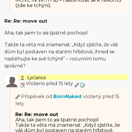
MOVE IN WITH sb – nastěhovat se k někomu
(zde ke tchýni).
Re: Re: move out
Aha, tak jsem to asi špatně pochopil
Takže ta věta má znamenat: „Když zjistíte, že váš
dům byl postaven na starém hřbitově, ihned se
nastěhujte ke své tchýni!“ – rozumím tomu
správně?
Lycianus
Vloženo před 15 lety
Příspěvek od
BornNaked
vložený
před 15
lety
Re: Re: move out
Aha, tak jsem to asi špatně pochopil
Takže ta věta má znamenat: „Když zjistíte, že
váš dům byl postaven na starém hřbitově,