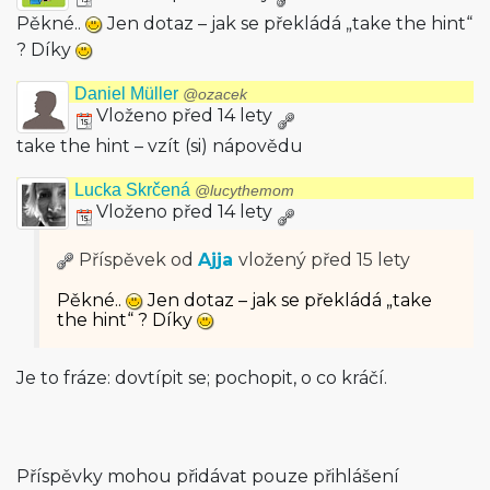
Pěkné..
Jen dotaz – jak se překládá „take the hint“
? Díky
Daniel Müller
@ozacek
Vloženo před 14 lety
take the hint – vzít (si) nápovědu
Lucka Skrčená
@lucythemom
Vloženo před 14 lety
Příspěvek od
Ajja
vložený
před 15 lety
Pěkné..
Jen dotaz – jak se překládá „take
the hint“ ? Díky
Je to fráze: dovtípit se; pochopit, o co kráčí.
Příspěvky mohou přidávat pouze přihlášení