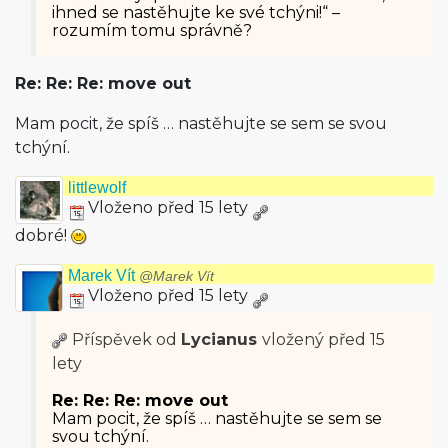
ihned se nastěhujte ke své tchýni!“ –
rozumím tomu správně?
Re: Re: Re: move out
Mam pocit, že spíš … nastěhujte se sem se svou
tchýní.
littlewolf
Vloženo před 15 lety
dobré!
Marek Vít
@Marek Vít
Vloženo před 15 lety
Příspěvek od
Lycianus
vložený
před 15
lety
Re: Re: Re: move out
Mam pocit, že spíš … nastěhujte se sem se
svou tchýní.