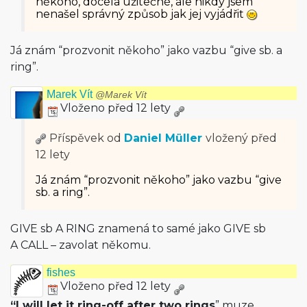
někoho, docela užitečné, ale nikdy jsem
nenašel správný způsob jak jej vyjádřit
Já znám “prozvonit někoho” jako vazbu “give sb. a
ring”.
Marek Vít
@Marek Vít
Vloženo před 12 lety
Příspěvek od
Daniel Müller
vložený
před
12 lety
Já znám “prozvonit někoho” jako vazbu “give
sb. a ring”.
GIVE sb A RING znamená to samé jako GIVE sb
A CALL – zavolat někomu.
fishes
Vloženo před 12 lety
“I will let it ring-off after two rings
” muze