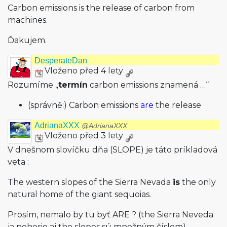
Carbon emissions is the release of carbon from
machines.
Ďakujem.
DesperateDan
Vloženo před 4 lety
Rozumíme „
termín
carbon emissions znamená …“
(správně:) Carbon emissions
are
the release
AdrianaXXX
@AdrianaXXX
Vloženo před 3 lety
V dnešnom slovíčku dňa (SLOPE) je táto príkladová
veta :
The western slopes of the Sierra Nevada
is
the only
natural home of the giant sequoias.
Prosím, nemalo by tu byť ARE ? (the Sierra Neveda
ja pohorie aj the slopes sú množným číslom)