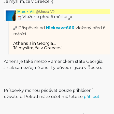
Já myslím, že v Greece:-)
Marek Vít
@Marek Vít
Vloženo před 6 měsíci
Příspěvek od
Nickcave666
vložený
před 6
měsíci
Athens is in Georgia…
Já myslím, že v Greece:-)
Athens je také město v americkém státě Georgia.
Jinak samozřejmě ano. Ty původní jsou v Řecku.
Příspěvky mohou přidávat pouze přihlášení
uživatelé. Pokud máte účet můžete se
přihlásit
.