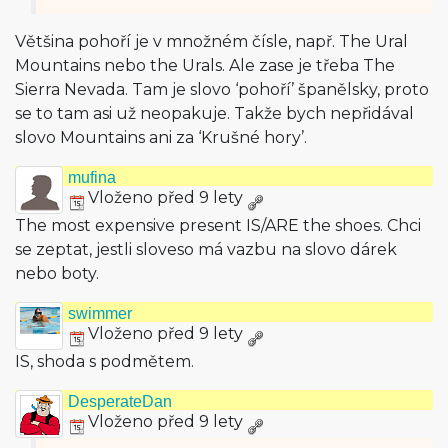
Většina pohoří je v množném čísle, např. The Ural
Mountains nebo the Urals. Ale zase je třeba The
Sierra Nevada. Tam je slovo ‘pohoří’ španělsky, proto
se to tam asi už neopakuje. Takže bych nepřidával
slovo Mountains ani za ‘Krušné hory’.
mufina
Vloženo před 9 lety
The most expensive present IS/ARE the shoes. Chci
se zeptat, jestli sloveso má vazbu na slovo dárek
nebo boty.
swimmer
Vloženo před 9 lety
IS, shoda s podmětem.
DesperateDan
Vloženo před 9 lety