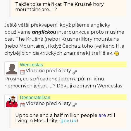
Takže to se má říkat ‘The Krušné hory
mountains are…’ ?
Ještě větší překvapení: když píšeme anglicky
používáme
anglickou
interpunkci, a proto musíme
psát The Krušné (nebo i Krusne)
H
ory mountains
(nebo Mountains), i když Čecha z toho (velkého H, a
chybějících diakritických znamének) trefí šlak.
Wenceslas
Vloženo před 4 lety
Prosím, co s případem: Jeden a půl miliónu
nemocných je/jsou …? Děkuji a zdravím Wenceslas
DesperateDan
Vloženo před 4 lety
Up to one and a half million people
are
still
living in Mosul city. (
gov.uk
)