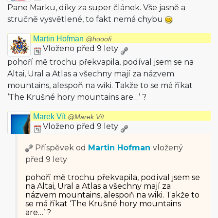
Pane Marku, díky za super článek. Vše jasně a
stručně vysvětlené, to fakt nemá chybu
Martin Hofman
@hooofi
Vloženo před 9 lety
pohoří mě trochu překvapila, podíval jsem se na
Altai, Ural a Atlas a všechny mají za názvem
mountains, alespoň na wiki. Takže to se má říkat
‘The Krušné hory mountains are…’ ?
Marek Vít
@Marek Vít
Vloženo před 9 lety
Příspěvek od
Martin Hofman
vložený
před 9 lety
pohoří mě trochu překvapila, podíval jsem se
na Altai, Ural a Atlas a všechny mají za
názvem mountains, alespoň na wiki. Takže to
se má říkat ‘The Krušné hory mountains
are…’ ?