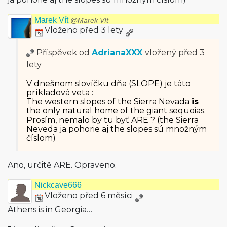
Marek Vít
@Marek Vít
Vloženo před 3 lety
Příspěvek od
AdrianaXXX
vložený
před 3
lety
V dnešnom slovíčku dňa (SLOPE) je táto
príkladová veta :
The western slopes of the Sierra Nevada
is
the only natural home of the giant sequoias.
Prosím, nemalo by tu byť ARE ? (the Sierra
Neveda ja pohorie aj the slopes sú množným
číslom)
Ano, určitě ARE. Opraveno.
Nickcave666
Vloženo před 6 měsíci
Athens is in Georgia…