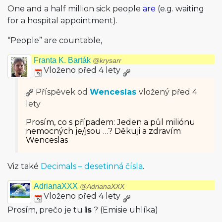
One and a half million sick people
are
(e.g. waiting
for a hospital appointment).
“People” are countable,
Franta K. Barták
@krysarr
Vloženo před 4 lety
Příspěvek od
Wenceslas
vložený
před 4
lety
Prosím, co s případem: Jeden a půl miliónu
nemocných je/jsou …? Děkuji a zdravím
Wenceslas
Viz také
Decimals – desetinná čísla
.
AdrianaXXX
@AdrianaXXX
Vloženo před 4 lety
Prosím, prečo je tu
is
? (Emisie uhlíka)