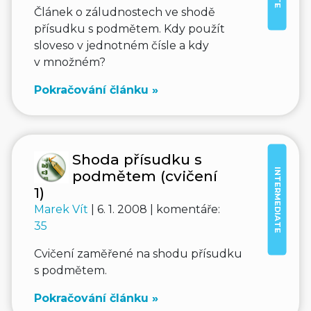
Článek o záludnostech ve shodě
přísudku s podmětem. Kdy použít
sloveso v jednotném čísle a kdy
v množném?
Pokračování článku »
Shoda přísudku s
INTERMEDIATE
podmětem (cvičení
1)
Marek Vít
| 6. 1. 2008 | komentáře:
35
Cvičení zaměřené na shodu přísudku
s podmětem.
Pokračování článku »